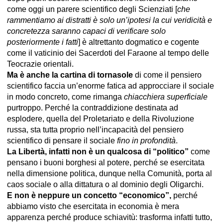
come oggi un parere scientifico degli Scienziati [
che
rammentiamo ai distratti è solo un’ipotesi la cui veridicità e
concretezza saranno capaci di verificare
solo
posteriormente i fatti
] è altrettanto dogmatico e cogente
come il vaticinio dei Sacerdoti del Faraone al tempo delle
Teocrazie orientali.
Ma è anche la cartina di tornasole
di come il pensiero
scientifico faccia un’enorme fatica ad approcciare il sociale
in modo concreto, come rimanga
chiacchiera superficiale
purtroppo. Perché la contraddizione destinata ad
esplodere, quella del Proletariato e della Rivoluzione
russa, sta tutta proprio nell’incapacità del pensiero
scientifico di pensare il sociale
fino in profondità
.
La Libertà, infatti non è un qualcosa di “politico”
come
pensano i buoni borghesi al potere, perché se esercitata
nella dimensione politica, dunque nella Comunità, porta al
caos sociale o alla dittatura o al dominio degli Oligarchi.
E non è neppure un concetto “economico”,
perché
abbiamo visto che esercitata in economia è mera
apparenza perché produce schiavitù: trasforma infatti tutto,