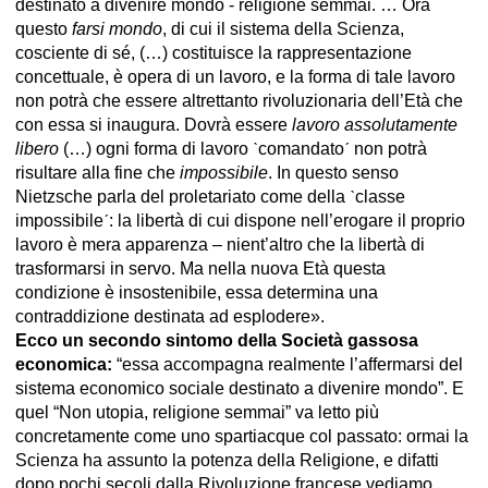
destinato a divenire mondo - religione semmai. … Ora
questo
farsi mondo
, di cui il sistema della Scienza,
cosciente di sé, (…) costituisce la rappresentazione
concettuale, è opera di un lavoro, e la forma di tale lavoro
non potrà che essere altrettanto rivoluzionaria dell’Età che
con essa si inaugura. Dovrà essere
lavoro assolutamente
libero
(…) ogni forma di lavoro ˋcomandatoˊ non potrà
risultare alla fine che
impossibile
. In questo senso
Nietzsche parla del proletariato come della ˋclasse
impossibileˊ: la libertà di cui dispone nell’erogare il proprio
lavoro è mera apparenza – nient’altro che la libertà di
trasformarsi in servo. Ma nella nuova Età questa
condizione è insostenibile, essa determina una
contraddizione destinata ad esplodere».
Ecco un secondo sintomo della Società gassosa
economica:
“essa accompagna realmente l’affermarsi del
sistema economico sociale destinato a divenire mondo”. E
quel “Non utopia, religione semmai” va letto più
concretamente come uno spartiacque col passato: ormai la
Scienza ha assunto la potenza della Religione, e difatti
dopo pochi secoli dalla Rivoluzione francese vediamo