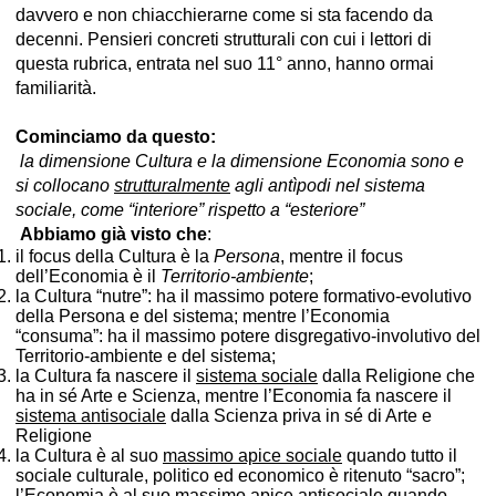
davvero e non chiacchierarne come si sta facendo da
decenni. Pensieri concreti strutturali con cui i lettori di
questa rubrica, entrata nel suo 11° anno, hanno ormai
familiarità.
Cominciamo da questo:
la dimensione Cultura e la dimensione Economia sono e
si collocano
strutturalmente
agli antìpodi nel sistema
sociale, come “interiore” rispetto a “esteriore”
Abbiamo già visto che
:
il focus della Cultura è la
Persona
, mentre il focus
dell’Economia è il
Territorio-ambiente
;
la Cultura “nutre”: ha il massimo potere formativo-evolutivo
della Persona e del sistema; mentre l’Economia
“consuma”: ha il massimo potere disgregativo-involutivo del
Territorio-ambiente e del sistema;
la Cultura fa nascere il
sistema sociale
dalla Religione che
ha in sé Arte e Scienza, mentre l’Economia fa nascere il
sistema antisociale
dalla Scienza priva in sé di Arte e
Religione
la Cultura è al suo
massimo apice sociale
quando tutto il
sociale culturale, politico ed economico è ritenuto “sacro”;
l’Economia è al suo
massimo apice antisociale
quando