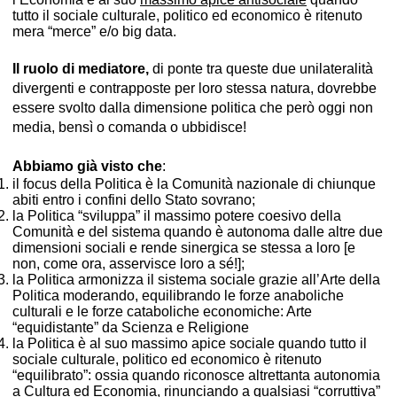
tutto il sociale culturale, politico ed economico è ritenuto
mera “merce” e/o big data.
Il ruolo di mediatore,
di ponte tra queste due unilateralità
divergenti e contrapposte per loro stessa natura, dovrebbe
essere svolto dalla dimensione politica che però oggi non
media, bensì o comanda o ubbidisce!
Abbiamo già visto che
:
il focus della Politica è la Comunità nazionale di chiunque
abiti entro i confini dello Stato sovrano;
la Politica “sviluppa” il massimo potere coesivo della
Comunità e del sistema quando è autonoma dalle altre due
dimensioni sociali e rende sinergica se stessa a loro [e
non, come ora, asservisce loro a sé!];
la Politica armonizza il sistema sociale grazie all’Arte della
Politica moderando, equilibrando le forze anaboliche
culturali e le forze cataboliche economiche: Arte
“equidistante” da Scienza e Religione
la Politica è al suo massimo apice sociale quando tutto il
sociale culturale, politico ed economico è ritenuto
“equilibrato”: ossia quando riconosce altrettanta autonomia
a Cultura ed Economia, rinunciando a qualsiasi “corruttiva”