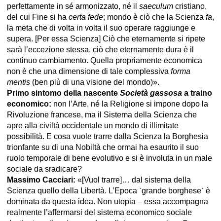
perfettamente in sé armonizzato, né il
saeculum
cristiano,
del cui Fine si ha
certa fede
; mondo è ciò che la Scienza
fa
,
la meta che di volta in volta il suo operare raggiunge e
supera. [Per essa Scienza] Ciò che eternamente si ripete
sarà l’eccezione stessa, ciò che eternamente dura è il
continuo cambiamento. Quella propriamente economica
non è che una dimensione di tale complessiva
forma
mentis
(ben più di una visione del mondo)».
Primo sintomo della nascente
Società gassosa
a traino
economico:
non l’Arte, né la Religione si impone dopo la
Rivoluzione francese, ma il Sistema della Scienza che
apre alla civiltà occidentale un mondo di illimitate
possibilità. E cosa vuole trarre dalla Scienza la Borghesia
trionfante su di una Nobiltà che ormai ha esaurito il suo
ruolo temporale di bene evolutivo e si è involuta in un male
sociale da sradicare?
Massimo Cacciari:
«[Vuol trarre]… dal sistema della
Scienza quello della Libertà. L’Epoca ˋgrande borgheseˊ è
dominata da questa idea. Non utopia – essa accompagna
realmente l’affermarsi del sistema economico sociale