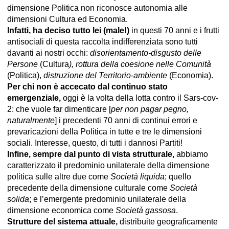
dimensione Politica non riconosce autonomia alle
dimensioni Cultura ed Economia.
Infatti, ha deciso tutto lei (male!)
in questi 70 anni e i frutti
antisociali di questa raccolta indifferenziata sono tutti
davanti ai nostri occhi:
disorientamento-disgusto delle
Persone
(Cultura
), rottura della coesione nelle Comunità
(Politica),
distruzione del Territorio-ambiente
(Economia).
Per chi non è accecato dal continuo stato
emergenziale,
oggi è la volta della lotta contro il Sars-cov-
2: che vuole far dimenticare [
per non pagar pegno,
naturalmente
] i precedenti 70 anni di continui errori e
prevaricazioni della Politica in tutte e tre le dimensioni
sociali. Interesse, questo, di tutti i dannosi Partiti!
Infine, sempre dal punto di vista strutturale,
abbiamo
caratterizzato il predominio unilaterale della dimensione
politica sulle altre due come
Società liquida
; quello
precedente della dimensione culturale come
Società
solida
; e l’emergente predominio unilaterale della
dimensione economica come
Società gassosa
.
Strutture del sistema attuale,
distribuite geograficamente