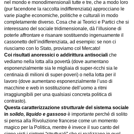
nel mondo e monodimensionali tutte e tre, che a modo loro
(pur facendone la raccolta indifferenziata) approcciano le
varie piaghe economiche, politiche e culturali in modo
completamente diverso. Cosa che ai Teorici e Partici che si
interessano del sociale tridimensionale, dà l’illusione di
poterle affrontare e risanare sostituendo ingenuamente il
cassonetto dell’indifferenziata, ad esempio: se non ci
riusciamo con lo Stato, proviamo col Mercato!
Coi risultati anoressici o addirittura antisociali
che
vediamo nella lotta alla povertà (dove aumentano
esponenzialmente sia le migliaia di super-ricchi sia le
centinaia di milioni di super-poveri) o nella lotta per il
lavoro (dove aumentano esponenzialmente l’uso di
macchine e web in sostituzione dell’uomo a ritmi
irraggiungibili per una qualsiasi concreta politica di
contrasto).
Questa caratterizzazione
strutturale
del sistema sociale
in
solido, liquido e gassoso
è importante perché di solito
si pensa alla Rivoluzione francese come un momento
magico per la Politica, mentre è invece il suo canto del
cigno visti i sintomi “strutturali” che si realizzano in quel