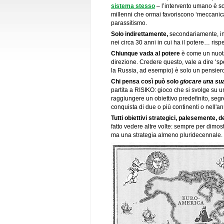
sistema stesso
– l’intervento umano è so
millenni che ormai favoriscono ‘meccanicam
parassitismo.
Solo indirettamente,
secondariamente, int
nei circa 30 anni in cui ha il potere… risp
Chiunque vada al potere
è come un nuotat
direzione. Credere questo, vale a dire ‘sp
la Russia, ad esempio) è solo un pensier
Chi pensa così può solo
giocare una sua
partita a RISIKO: gioco che si svolge su u
raggiungere un obiettivo predefinito, segre
conquista di due o più continenti o nell'a
Tutti obiettivi strategici, palesemente, d
fatto vedere altre volte: sempre per dimo
ma una strategia almeno pluridecennale.