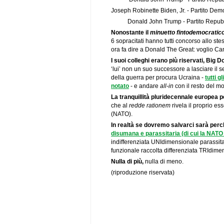
Joseph Robinette Biden, Jr. - Partito D
Donald John Trump - Partito Repubb
Nonostante il
minuetto fintodemocratic
6 sopracitati hanno tutti concorso allo st
ora fa dire a Donald The Great: voglio 
I suoi colleghi erano più riservati, Big D
‘lui’ non un suo successore a lasciare il se
della guerra per procura Ucraina -
tutti g
notato
- e andare
all-in
con il resto del m
La tranquillità pluridecennale europea 
che al
redde rationem
rivela il proprio ess
(NATO).
In realtà se dovremo salvarci sarà per
disumana e parassitaria (di cui la NATO
indifferenziata UNIdimensionale parassita
funzionale raccolta differenziata TRIdime
Nulla di più,
nulla di meno.
(riproduzione riservata)