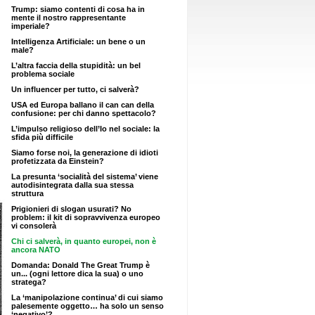
Trump: siamo contenti di cosa ha in
mente il nostro rappresentante
imperiale?
Intelligenza Artificiale: un bene o un
male?
L’altra faccia della stupidità: un bel
problema sociale
Un influencer per tutto, ci salverà?
USA ed Europa ballano il can can della
confusione: per chi danno spettacolo?
L’impulso religioso dell’Io nel sociale: la
sfida più difficile
Siamo forse noi, la generazione di idioti
profetizzata da Einstein?
La presunta ‘socialità del sistema’ viene
autodisintegrata dalla sua stessa
struttura
Prigionieri di slogan usurati? No
problem: il kit di sopravvivenza europeo
vi consolerà
Chi ci salverà, in quanto europei, non è
ancora NATO
Domanda: Donald The Great Trump è
un... (ogni lettore dica la sua) o uno
stratega?
La ‘manipolazione continua’ di cui siamo
palesemente oggetto… ha solo un senso
‘negativo’?