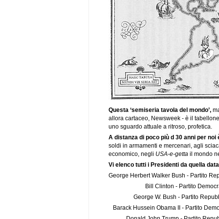
Questa ‘semiseria tavola del mondo’,
ma
allora cartaceo, Newsweek - è il tabellon
uno sguardo attuale a ritroso, profetica.
A distanza di poco più d 30 anni per noi è
soldi in armamenti e mercenari, agli scia
economico, negli
USA-e-getta
il mondo ne
Vi elenco tutti i Presidenti da quella dat
George Herbert Walker Bush - Partito Re
Bill Clinton - Partito Democrat
George W. Bush - Partito Repubbl
Barack Hussein Obama II - Partito Dem
Donald John Trump - Partito Repubb