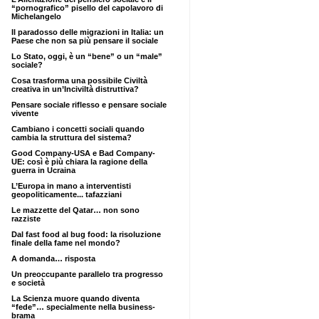
“pornografico” pisello del capolavoro di
Michelangelo
Il paradosso delle migrazioni in Italia: un
Paese che non sa più pensare il sociale
Lo Stato, oggi, è un “bene” o un “male”
sociale?
Cosa trasforma una possibile Civiltà
creativa in un’Inciviltà distruttiva?
Pensare sociale riflesso e pensare sociale
vivente
Cambiano i concetti sociali quando
cambia la struttura del sistema?
Good Company-USA e Bad Company-
UE: così è più chiara la ragione della
guerra in Ucraina
L’Europa in mano a interventisti
geopoliticamente... tafazziani
Le mazzette del Qatar… non sono
razziste
Dal fast food al bug food: la risoluzione
finale della fame nel mondo?
A domanda… risposta
Un preoccupante parallelo tra progresso
e società
La Scienza muore quando diventa
“fede”… specialmente nella business-
brama