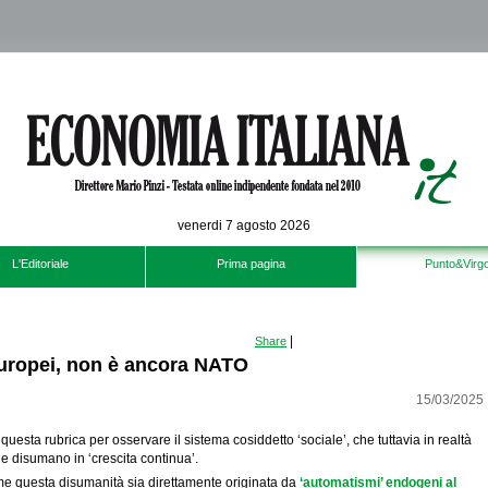
venerdi 7 agosto 2026
L'Editoriale
Prima pagina
Punto&Virgo
|
Share
 europei, non è ancora NATO
15/03/2025
uesta rubrica per osservare il sistema cosiddetto ‘sociale’, che tuttavia in realtà
o e disumano in ‘crescita continua’.
e questa disumanità sia direttamente originata da
‘automatismi’ endogeni al