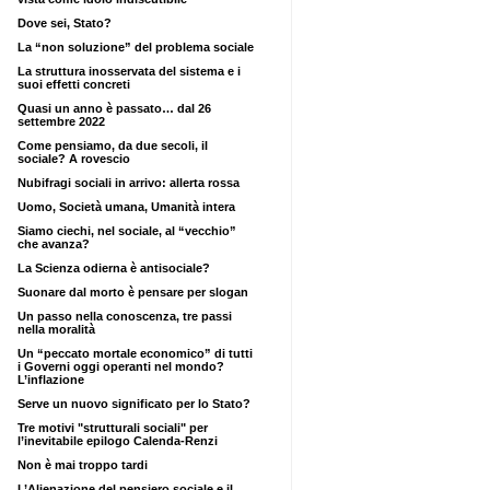
Dove sei, Stato?
La “non soluzione” del problema sociale
La struttura inosservata del sistema e i
suoi effetti concreti
Quasi un anno è passato… dal 26
settembre 2022
Come pensiamo, da due secoli, il
sociale? A rovescio
Nubifragi sociali in arrivo: allerta rossa
Uomo, Società umana, Umanità intera
Siamo ciechi, nel sociale, al “vecchio”
che avanza?
La Scienza odierna è antisociale?
Suonare dal morto è pensare per slogan
Un passo nella conoscenza, tre passi
nella moralità
Un “peccato mortale economico” di tutti
i Governi oggi operanti nel mondo?
L’inflazione
Serve un nuovo significato per lo Stato?
Tre motivi "strutturali sociali" per
l’inevitabile epilogo Calenda-Renzi
Non è mai troppo tardi
L’Alienazione del pensiero sociale e il