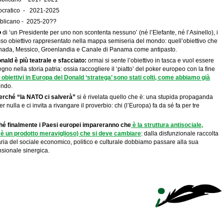
emocratico - 2021-2025
licano - 2025-20??
o
di ‘un Presidente per uno non scontenta nessuno’ (né l’Elefante, né l’Asinello), i
esso obiettivo rappresentato nella mappa semiseria del mondo: quell’obiettivo che
Canada, Messico, Groenlandia e Canale di Panama come antipasto.
onald è più teatrale e sfacciato:
ormai si sente l’obiettivo in tasca e vuol essere
gno nella storia patria: ossia raccogliere il ‘piatto’ del poker europeo con la fine
li obiettivi in Europa del Donald ‘stratega’ sono stati colti, come abbiamo già
ondo.
perché “la NATO ci salverà”
si è rivelata quello che è: una stupida propaganda
er nulla e ci invita a rivangare il proverbio: chi (l’Europa) fa da sé fa per tre
ché finalmente i Paesi europei impareranno che
è la struttura antisociale,
 è un prodotto meraviglioso) che si deve cambiare
: dalla disfunzionale raccolta
ria del sociale economico, politico e culturale dobbiamo passare alla sua
nsionale sinergica.