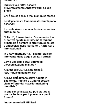
Ingiustizia è fatta: assolto
preventivamente Antony Fauci da Joe
Biden
Chi è causa del suo mal pianga se stesso
Le Megachiese: fenomeni strutturali poco
osservati
Il neoliberismo è una malattia economica
autoimmune
Nella UE, 2 lavoratori su 5 sono a rischio
di cattiva salute mentale, ma la ragione
principale è sempre la struttura obsoleta
e antisociale delle istituzioni, nazionali e
internazionali
In una vignetta buffa… il lento-placido
intervento delle Logge sui fatti attuali
Covid-19: siamo stati vittime di
un’esercitazione militare?
Allarme BRICS? La soluzione è
‘strutturale dimensionale’
Alla Società umana serve fiducia in
Economia, Politica e Cultura: cosa ci
viene offerto dal macello-marketing
mondiale?
In che senso il passato può aiutare la
nostra Società, per il presente e per il
futuro?
I nuovi terroristi? Gli Stati