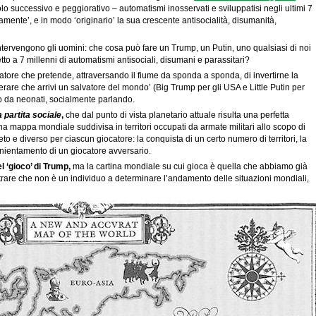
lo successivo e peggiorativo – automatismi inosservati e sviluppatisi negli ultimi 7
ente’, e in modo ‘originario’ la sua crescente antisocialità, disumanità,
ervengono gli uomini: che cosa può fare un Trump, un Putin, uno qualsiasi di noi
etto a 7 millenni di automatismi antisociali, disumani e parassitari?
ore che pretende, attraversando il fiume da sponda a sponda, di invertirne la
erare che arrivi un salvatore del mondo’ (Big Trump per gli USA e Little Putin per
o da neonati, socialmente parlando.
 partita sociale
,
che dal punto di vista planetario attuale risulta una perfetta
na mappa mondiale suddivisa in territori occupati da armate militari allo scopo di
to e diverso per ciascun giocatore: la conquista di un certo numero di territori, la
nnientamento di un giocatore avversario.
el ‘gioco’ di Trump,
ma la cartina mondiale su cui gioca è quella che abbiamo già
strare che non è un individuo a determinare l’andamento delle situazioni mondiali,