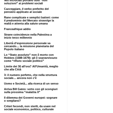
Veti incrociati portano solo “non
soluzioni” ai problemi sociali
Cazzeggiare, il verbo preferito del
pensiero applicato al sociale
Rane complicate e semplici batteri: come
il predominio del Mercato stravolge la
realtà e attenta alla salute umana
Franceafrique addio
Strane coincidenze nella Palestina a
inizio terzo millennio
Libertà d’espressione personale va
cercando… la missione planetaria del
Popolo italiano
Lo “Stato assoluto” non è morto con
Hobbes (1588-1679): gli è sopravvissuto
come “rifiuto sociale politico”
Limite dei 30 all’ora? All’Umanità, meglio
che alla Città
3: il numero perfetto, che nella struttura
sociale… ancora non c’è
Uomo e Società... alla ricerca di un senso
Arriva Bill Gates: sotto con gli scongiuri
sulla prossima “malattia X”
Il dilemma dei Governi europei: sognare
o svegliarsi?
Criteri fecondi, non sterili, da usare nel
sociale economico, politico, culturale