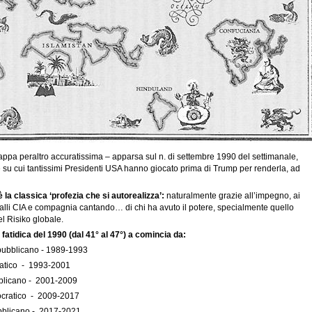
ppa peraltro accuratissima – apparsa sul n. di settembre 1990 del settimanale,
e su cui tantissimi Presidenti USA hanno giocato prima di Trump per renderla, ad
 la classica ‘profezia che si autorealizza’:
naturalmente grazie all’impegno, ai
calli CIA e compagnia cantando… di chi ha avuto il potere, specialmente quello
l Risiko globale.
a fatidica del 1990 (dal 41° al 47°) a comincia da:
pubblicano - 1989-1993
ico - 1993-2001
icano - 2001-2009
ocratico - 2009-2017
licano - 2017-2021