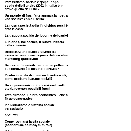
Parassitismo sociale e golpe: dopo
quello delle Banche (2011 in Italia) è in
arrivo quello dell’OMS
Un mondo di frasi fatte ammala la nostra
vita sociale: come uscirne?
La nostra società odia l’individuo perché
ama le caste
La trappola sociale dei buoni e dei cattivi
È in onda, nel sociale, il nuovo Pianeta
delle scimmie
Deficienza artificiale: usciamo dal
rovesciamento menzognero del macello-
marketing quotidiano
Da essere femminile coronato a pollastro
da spennare: è il destino dell’Italia?
Produciamo da decenni mele antisociali,
come produrre banane sociali?
Breve panoramica tridimensionale sulla
storia recente: possibili futuri
Voto europeo: un rito economico... che si
finge democratico
Individualismo e sistema sociale
parassitario
oScurati
Come rovinarsi la vita sociale
(economica, politica, culturale)