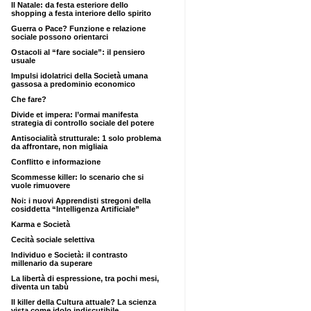
Il Natale: da festa esteriore dello
shopping a festa interiore dello spirito
Guerra o Pace? Funzione e relazione
sociale possono orientarci
Ostacoli al “fare sociale”: il pensiero
usuale
Impulsi idolatrici della Società umana
gassosa a predominio economico
Che fare?
Divide et impera: l’ormai manifesta
strategia di controllo sociale del potere
Antisocialità strutturale: 1 solo problema
da affrontare, non migliaia
Conflitto e informazione
Scommesse killer: lo scenario che si
vuole rimuovere
Noi: i nuovi Apprendisti stregoni della
cosiddetta “Intelligenza Artificiale”
Karma e Società
Cecità sociale selettiva
Individuo e Società: il contrasto
millenario da superare
La libertà di espressione, tra pochi mesi,
diventa un tabù
Il killer della Cultura attuale? La scienza
vista come idolo indiscutibile