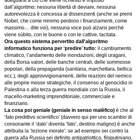
adeguarsi a ciò che viene richiesto e imposto
dall’algoritmo: nessuna libertà di deviare, nessuna
autorevolezza è concessa ai dissenzienti (anche se premi
Nobel, che come minimo perdono i finanziamenti, come
massimo… dite voi), nessuna voce può alzarsi perché
viene sùbito, con le buone o con le cattive, tacitata.
Ora questo sistema pervertito dall'algoritmo
informatico funziona per ‘predire’ tutto:
il cambiamento
climatico, l’andamento delle inondazioni, degli uragani,
della Borsa valori, delle banche centrali, delle sommosse
popolari, della propaganda (sanitaria, marchettara, bellica
ecc.), degli approvvigionamenti, delle reazioni del nemico
alle proprie mosse strategiche, il consenso al genocidio in
Palestina o alla terza guerra mondiale con la Russia, il
macello-marketing imprenditoriale, commerciale e
finanziario.
La cosa poi geniale (geniale in senso malèfico)
è che al
‘fato predittivo scientifico’ (davvero qui per uno scambio di
consonante il ‘dato’ diventa ‘fato’, destino maligno) è anche
attribuita la ‘lezione morale’: se ad esempio sei contro la
guerra alla Russia sei definito antipatriottico, filoputiniano,