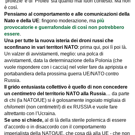
‘profezie’ e di ‘Profeti’ sia quanto mai fuori contesto. Ma non
è così.
Pensiamo al comportamento e alle comunicazioni della
Nato e della UE
: fingono moderazione, ma
più
provocatorie e guerrafondaie di così non potrebbero
essere
.
Una per tutte la nuova isteria dei droni russi che
sconfinano in vari territori NATO
: prima qui, poi lì poi là.
Un valzer di avvistamenti, meglio: una polca di
avvistamenti, data la determinazione della Polonia (che
vuole rispondere con i caccia) nel voler fare da apripista e
portabandiera della prossima guerra UE/NATO contro
Russia.
Il grido entusiasta collettivo è quello di non concedere
un
centimetro
del territorio NATO alla Russia
… da parte
di chi (la NATO/UE) si è golosamente ingoiato migliaia di
chilometri
(non centimetri!) di ex RUSSIA e vuole fare
altrettanto con l’Ucraina.
Se uno si chiede,
al di là della sterile polemica di essere
d’accordo o in disaccordo con il comportamento
imperialista della NATO/UE, che cosa dà alla UE - che non