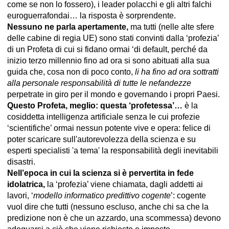
come se non lo fossero), i leader polacchi e gli altri falchi
euroguerrafondai… la risposta è sorprendente.
Nessuno ne parla apertamente,
ma tutti (nelle alte sfere
delle cabine di regia UE) sono stati convinti dalla ‘profezia’
di un Profeta di cui si fidano ormai ‘di default, perché da
inizio terzo millennio fino ad ora si sono abituati alla sua
guida che, cosa non di poco conto,
li ha fino ad ora sottratti
alla personale responsabilità
di tutte le nefandezze
perpetrate in giro per il mondo e governando i propri Paesi.
Questo Profeta, meglio: questa ‘profetessa’…
è la
cosiddetta intelligenza artificiale senza le cui profezie
‘scientifiche’ ormai nessun potente vive e opera: felice di
poter scaricare sull'autorevolezza della scienza e su
esperti specialisti 'a tema' la responsabilità degli inevitabili
disastri.
Nell’epoca in cui la scienza si è pervertita in fede
idolatrica,
la ‘profezia’ viene chiamata, dagli addetti ai
lavori, ‘
modello informatico predittivo cogente
’: cogente
vuol dire che tutti (nessuno escluso, anche chi sa che la
predizione non è che un azzardo, una scommessa) devono