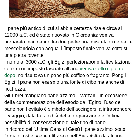
Il pane più antico di cui si abbia certezza risale circa al
12000 a.C. ed è stato ritrovato in Giordania: veniva
preparato macinando fra due pietre una miscela di cereali e
mescolandola con acqua. L'impasto finale veniva cotto su
una pietra rovente.
Intorno al 3000 a.C. gli Egizi perfezionarono la lievitazione,
con cui un impasto lasciato all'aria
veniva cotto il giorno
dopo;
ne risultava un pane più soffice e fragrante. Per gli
Egizi il pane non era solo una fonte di cibo ma anche di
ricchezza.
Gli Ebrei mangiano pane azzimo, "Matzah", in occasione
della commemorazione dell'esodo dall'Egitto: l'uso del
pane non lievitato è simbolo dell'accingersi a intraprendere
il viaggio, data la rapidità della preparazione e l'ottima
possibilità di conservazione di tale tipo di pane.
In ricordo dell'Ultima Cena di Gesù il pane azzimo, sotto
forma di ostie, viene utilizzato nell'Eucaristia da alcune