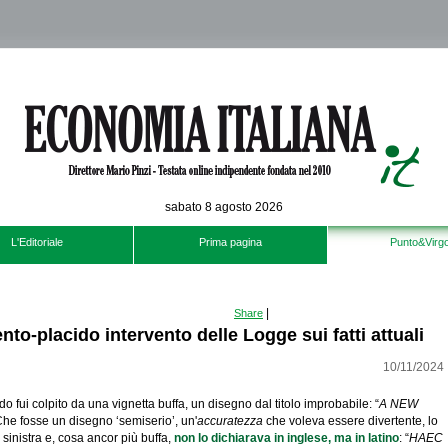
sabato 8 agosto 2026
L'Editoriale
Prima pagina
Punto&Virgo
|
Share
ento-placido intervento delle Logge sui fatti attuali
10/11/2024
o fui colpito da una vignetta buffa, un disegno dal titolo improbabile: “
A NEW
Che fosse un disegno ‘semiserio’, un'
accuratezza
che voleva essere divertente, lo
 sinistra e, cosa ancor più buffa,
non lo dichiarava in inglese, ma in latino
: “
HAEC