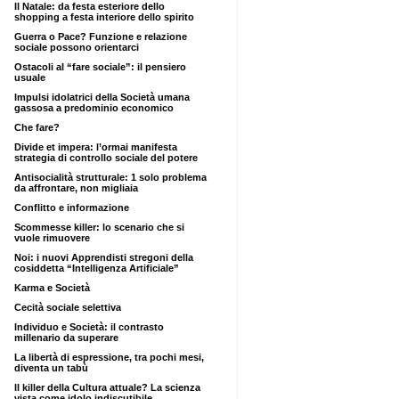
Il Natale: da festa esteriore dello
shopping a festa interiore dello spirito
Guerra o Pace? Funzione e relazione
sociale possono orientarci
Ostacoli al “fare sociale”: il pensiero
usuale
Impulsi idolatrici della Società umana
gassosa a predominio economico
Che fare?
Divide et impera: l’ormai manifesta
strategia di controllo sociale del potere
Antisocialità strutturale: 1 solo problema
da affrontare, non migliaia
Conflitto e informazione
Scommesse killer: lo scenario che si
vuole rimuovere
Noi: i nuovi Apprendisti stregoni della
cosiddetta “Intelligenza Artificiale”
Karma e Società
Cecità sociale selettiva
Individuo e Società: il contrasto
millenario da superare
La libertà di espressione, tra pochi mesi,
diventa un tabù
Il killer della Cultura attuale? La scienza
vista come idolo indiscutibile