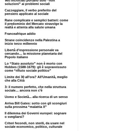
Veti incrociati portano solo “non
soluzioni” ai problemi sociali
Cazzeggiare, il verbo preferito del
pensiero applicato al sociale
Rane complicate e semplici batteri: come
il predominio del Mercato stravolge la
realtà e attenta alla salute umana
Franceafrique addio
Strane coincidenze nella Palestina a
inizio terzo millennio
Libertà d’espressione personale va
cercando… la missione planetaria del
Popolo italiano
Lo “Stato assoluto” non è morto con
Hobbes (1588-1679): gli è sopravvissuto
come “rifiuto sociale politico”
Limite dei 30 all’ora? All’Umanità, meglio
che alla Città
3: il numero perfetto, che nella struttura
sociale… ancora non c’è
Uomo e Società... alla ricerca di un senso
Arriva Bill Gates: sotto con gli scongiuri
sulla prossima “malattia X”
Il dilemma dei Governi europei: sognare
o svegliarsi?
Criteri fecondi, non sterili, da usare nel
sociale economico, politico, culturale