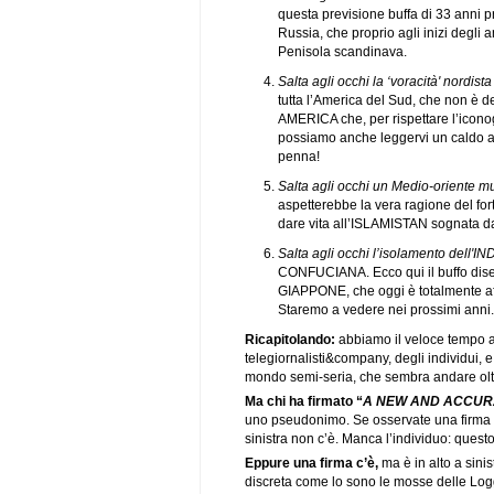
questa previsione buffa di 33 anni pr
Russia, che proprio agli inizi degli 
Penisola scandinava.
Salta agli occhi la ‘voracità' nordis
tutta l’America del Sud, che non è 
AMERICA che, per rispettare l’icon
possiamo anche leggervi un caldo avv
penna!
Salta agli occhi un Medio-oriente 
aspetterebbe la vera ragione del fo
dare vita all’ISLAMISTAN sognata d
Salta agli occhi l’isolamento dell
CONFUCIANA. Ecco qui il buffo disegn
GIAPPONE, che oggi è totalmente aff
Staremo a vedere nei prossimi anni.
Ricapitolando:
abbiamo il veloce tempo a
telegiornalisti&company, degli individui, 
mondo semi-seria, che sembra andare oltr
Ma chi ha firmato “
A NEW AND ACCUR
uno pseudonimo. Se osservate una firma del
sinistra non c’è. Manca l’individuo: quest
Eppure una firma c’è,
ma è in alto a sini
discreta come lo sono le mosse delle Logg