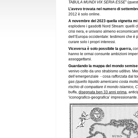
TABULA MUNDI VIX SERIA ESSE
” (
ques
L’avevo trovata nel numero di settemb
2012 è solo online.
A novembre del 2023 quella vignetta mi 
esplodere i gasdotti Nord Stream: quelli 
crisi nera, e univano almeno economicament
dell’Europa occidentale: testimoni che è 
curare solo i propri interessi.
Viceversa è solo possibile la guerra,
con
hanno le ormai consunte ambizioni imperia
assoggettarsi.
Guardando la mappa del mondo semiseria
venivo colto da uno strabismo uditivo. Ment
dell’emergenziale - cosa rafforzata dal ton
gas (quello liquido americano costa molto 
rischio di compattare il mondo islamico, C
buffa,
disegnata ben 33 anni prima
, anti
‘iconografico-geografica’ impressionante