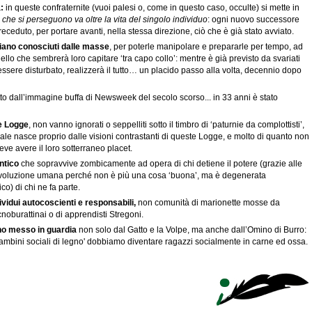
:
in queste confraternite (vuoi palesi o, come in questo caso, occulte) si mette in
i che si perseguono va oltre la vita del singolo individuo
: ogni nuovo successore
receduto, per portare avanti, nella stessa direzione, ciò che è già stato avviato.
siano conosciuti dalle masse
, per poterle manipolare e prepararle per tempo, ad
lo che sembrerà loro capitare ‘tra capo collo’: mentre è già previsto da svariati
ssere disturbato, realizzerà il tutto… un placido passo alla volta, decennio dopo
to dall’immagine buffa di Newsweek del secolo scorso... in 33 anni è stato
e Logge
, non vanno ignorati o seppelliti sotto il timbro di ‘paturnie da complottisti’,
ale nasce proprio dalle visioni contrastanti di queste Logge, e molto di quanto non
eve avere il loro sotterraneo placet.
ntico
che sopravvive zombicamente ad opera di chi detiene il potere (grazie alle
 evoluzione umana perché non è più una cosa ‘buona’, ma è degenerata
o) di chi ne fa parte.
ividui autocoscienti e responsabili,
non comunità di marionette mosse da
ecnoburattinai o di apprendisti Stregoni.
no messo in guardia
non solo dal Gatto e la Volpe, ma anche dall’Omino di Burro:
mbini sociali di legno' dobbiamo diventare ragazzi socialmente in carne ed ossa.