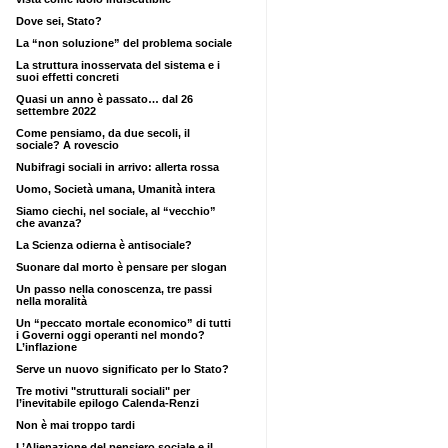
Dove sei, Stato?
La “non soluzione” del problema sociale
La struttura inosservata del sistema e i
suoi effetti concreti
Quasi un anno è passato… dal 26
settembre 2022
Come pensiamo, da due secoli, il
sociale? A rovescio
Nubifragi sociali in arrivo: allerta rossa
Uomo, Società umana, Umanità intera
Siamo ciechi, nel sociale, al “vecchio”
che avanza?
La Scienza odierna è antisociale?
Suonare dal morto è pensare per slogan
Un passo nella conoscenza, tre passi
nella moralità
Un “peccato mortale economico” di tutti
i Governi oggi operanti nel mondo?
L’inflazione
Serve un nuovo significato per lo Stato?
Tre motivi "strutturali sociali" per
l’inevitabile epilogo Calenda-Renzi
Non è mai troppo tardi
L’Alienazione del pensiero sociale e il