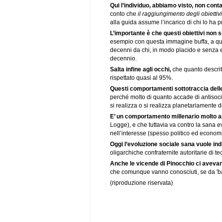
Qui l’individuo, abbiamo visto, non conta
conto che
il raggiungimento degli obiettiv
alla guida assume l’incarico di chi lo ha p
L’importante è che questi obiettivi non 
esempio con questa immagine buffa, a quel
decenni da chi, in modo placido e senza e
decennio.
Salta infine agli occhi,
che quanto descrit
rispettato quasi al 95%.
Questi comportamenti sottotraccia dell
perché molto di quanto accade di antisoci
si realizza o si realizza planetariamente d
E’ un comportamento millenario molto a
Logge), e che tuttavia va contro la sana
nell’interesse (spesso politico ed economic
Oggi l’evoluzione sociale sana vuole ind
oligarchiche confraternite autoritarie di t
Anche le vicende di Pinocchio ci aveva
che comunque vanno conosciuti, se da 'ba
(riproduzione riservata)