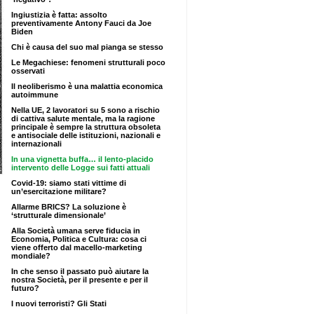
Ingiustizia è fatta: assolto
preventivamente Antony Fauci da Joe
Biden
Chi è causa del suo mal pianga se stesso
Le Megachiese: fenomeni strutturali poco
osservati
Il neoliberismo è una malattia economica
autoimmune
Nella UE, 2 lavoratori su 5 sono a rischio
di cattiva salute mentale, ma la ragione
principale è sempre la struttura obsoleta
e antisociale delle istituzioni, nazionali e
internazionali
In una vignetta buffa… il lento-placido
intervento delle Logge sui fatti attuali
Covid-19: siamo stati vittime di
un’esercitazione militare?
Allarme BRICS? La soluzione è
‘strutturale dimensionale’
Alla Società umana serve fiducia in
Economia, Politica e Cultura: cosa ci
viene offerto dal macello-marketing
mondiale?
In che senso il passato può aiutare la
nostra Società, per il presente e per il
futuro?
I nuovi terroristi? Gli Stati