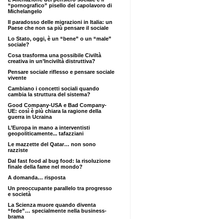
“pornografico” pisello del capolavoro di
Michelangelo
Il paradosso delle migrazioni in Italia: un
Paese che non sa più pensare il sociale
Lo Stato, oggi, è un “bene” o un “male”
sociale?
Cosa trasforma una possibile Civiltà
creativa in un’Inciviltà distruttiva?
Pensare sociale riflesso e pensare sociale
vivente
Cambiano i concetti sociali quando
cambia la struttura del sistema?
Good Company-USA e Bad Company-
UE: così è più chiara la ragione della
guerra in Ucraina
L’Europa in mano a interventisti
geopoliticamente... tafazziani
Le mazzette del Qatar… non sono
razziste
Dal fast food al bug food: la risoluzione
finale della fame nel mondo?
A domanda… risposta
Un preoccupante parallelo tra progresso
e società
La Scienza muore quando diventa
“fede”… specialmente nella business-
brama