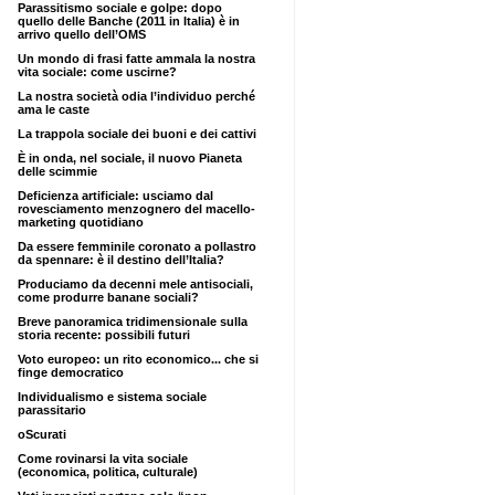
Parassitismo sociale e golpe: dopo
quello delle Banche (2011 in Italia) è in
arrivo quello dell’OMS
Un mondo di frasi fatte ammala la nostra
vita sociale: come uscirne?
La nostra società odia l’individuo perché
ama le caste
La trappola sociale dei buoni e dei cattivi
È in onda, nel sociale, il nuovo Pianeta
delle scimmie
Deficienza artificiale: usciamo dal
rovesciamento menzognero del macello-
marketing quotidiano
Da essere femminile coronato a pollastro
da spennare: è il destino dell’Italia?
Produciamo da decenni mele antisociali,
come produrre banane sociali?
Breve panoramica tridimensionale sulla
storia recente: possibili futuri
Voto europeo: un rito economico... che si
finge democratico
Individualismo e sistema sociale
parassitario
oScurati
Come rovinarsi la vita sociale
(economica, politica, culturale)