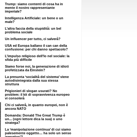
Trump: siamo contenti di cosa ha in
mente il nostro rappresentante
imperiale?
Intelligenza Artificiale: un bene o un
male?
L’altra faccia della stupidità: un bel
problema sociale
Un influencer per tutto, ci salverà?
USA ed Europa ballano il can can della
confusione: per chi danno spettacolo?
L’impulso religioso dell’Io nel sociale: la
sfida più difficile
Siamo forse noi, la generazione di idioti
profetizzata da Einstein?
La presunta ‘socialità del sistema’ viene
autodisintegrata dalla sua stessa
struttura
Prigionieri di slogan usurati? No
problem: il kit di sopravvivenza europeo
vi consolerà
Chi ci salverà, in quanto europei, non è
ancora NATO
Domanda: Donald The Great Trump è
un... (ogni lettore dica la sua) o uno
stratega?
La ‘manipolazione continua’ di cui siamo
palesemente oggetto… ha solo un senso
‘negativo’?