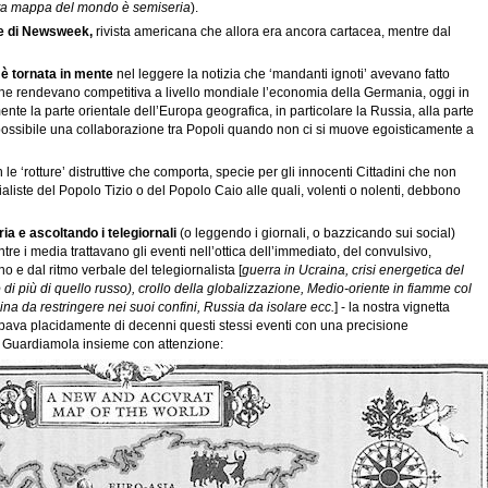
ta mappa del mondo è semiseria
).
re di Newsweek,
rivista americana che allora era ancora cartacea, mentre dal
è tornata in mente
nel leggere la notizia che ‘mandanti ignoti’ avevano fatto
che rendevano competitiva a livello mondiale l’economia della Germania, oggi in
e la parte orientale dell’Europa geografica, in particolare la Russia, alla parte
possibile una collaborazione tra Popoli quando non ci si muove egoisticamente a
 le ‘rotture’ distruttive che comporta, specie per gli innocenti Cittadini che non
liste del Popolo Tizio o del Popolo Caio alle quali, volenti o nolenti, debbono
 e ascoltando i telegiornali
(o leggendo i giornali, o bazzicando sui social)
re i media trattavano gli eventi nell’ottica dell’immediato, del convulsivo,
o e dal ritmo verbale del telegiornalista [
guerra in Ucraina,
crisi energetica del
di più di quello russo), crollo della globalizzazione, Medio-oriente in fiamme col
ina da restringere nei suoi confini, Russia da isolare ecc.
] - la nostra vignetta
cipava placidamente di decenni questi stessi eventi con una precisione
. Guardiamola insieme con attenzione: