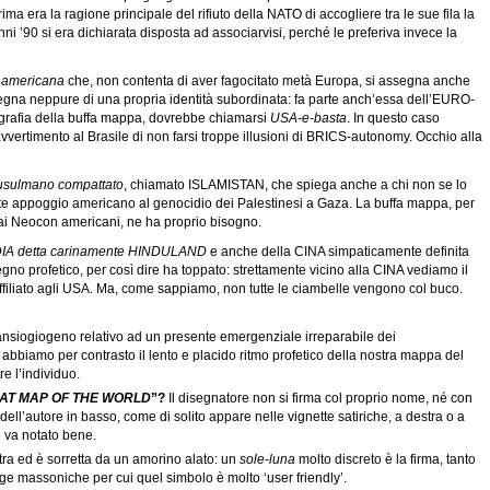
ima era la ragione principale del rifiuto della NATO di accogliere tra le sue fila la
anni ’90 si era dichiarata disposta ad associarvisi, perché le preferiva invece la
ta americana
che, non contenta di aver fagocitato metà Europa, si assegna anche
degna neppure di una propria identità subordinata: fa parte anch’essa dell’EURO-
ografia della buffa mappa, dovrebbe chiamarsi
USA-e-basta
. In questo caso
ertimento al Brasile di non farsi troppe illusioni di BRICS-autonomy. Occhio alla
musulmano compattato
, chiamato ISLAMISTAN, che spiega anche a chi non se lo
rte appoggio americano al genocidio dei Palestinesi a Gaza. La buffa mappa, per
ai Neocon americani, ne ha proprio bisogno.
'INDIA detta carinamente HINDULAND
e anche della CINA simpaticamente definita
o profetico, per così dire ha toppato: strettamente vicino alla CINA vediamo il
iliato agli USA. Ma, come sappiamo, non tutte le ciambelle vengono col buco.
nsiogiogeno relativo ad un presente emergenziale irreparabile dei
e abbiamo per contrasto il lento e placido ritmo profetico della nostra mappa del
e l’individuo.
AT MAP OF THE WORLD
”?
Il disegnatore non si firma col proprio nome, né con
l’autore in basso, come di solito appare nelle vignette satiriche, a destra o a
o va notato bene.
stra ed è sorretta da un amorino alato: un
sole-luna
molto discreto è la firma, tanto
e massoniche per cui quel simbolo è molto ‘user friendly’.