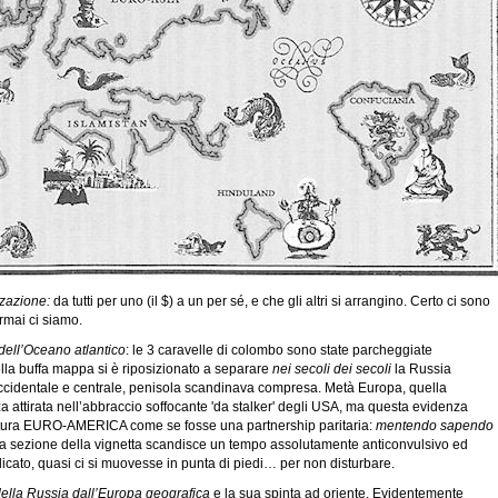
zzazione:
da tutti per uno (il $) a un per sé, e che gli altri si arrangino. Certo ci sono
rmai ci siamo.
 dell’Oceano atlantico
: le 3 caravelle di colombo sono state parcheggiate
nella buffa mappa si è riposizionato a separare
nei secoli dei secoli
la Russia
ccidentale e centrale, penisola scandinava compresa. Metà Europa, quella
a attirata nell’abbraccio soffocante 'da stalker' degli USA, ma questa evidenza
citura EURO-AMERICA come se fosse una partnership paritaria:
mentendo sapendo
ta sezione della vignetta scandisce un tempo assolutamente anticonvulsivo ed
icato, quasi ci si muovesse in punta di piedi… per non disturbare.
della Russia dall’Europa geografica
e la sua spinta ad oriente. Evidentemente