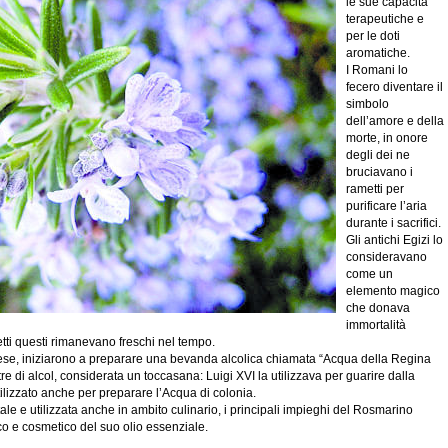
le sue capacità
terapeutiche e
per le doti
aromatiche.
I Romani lo
fecero diventare il
simbolo
dell’amore e della
morte, in onore
degli dei ne
bruciavano i
rametti per
purificare l’aria
durante i sacrifici.
Gli antichi Egizi lo
consideravano
come un
elemento magico
che donava
immortalità
etti questi rimanevano freschi nel tempo.
ancese, iniziarono a preparare una bevanda alcolica chiamata “Acqua della Regina
 tre di alcol, considerata un toccasana: Luigi XVI la utilizzava per guarire dalla
tilizzato anche per preparare l’Acqua di colonia.
e e utilizzata anche in ambito culinario, i principali impieghi del Rosmarino
co e cosmetico del suo olio essenziale.