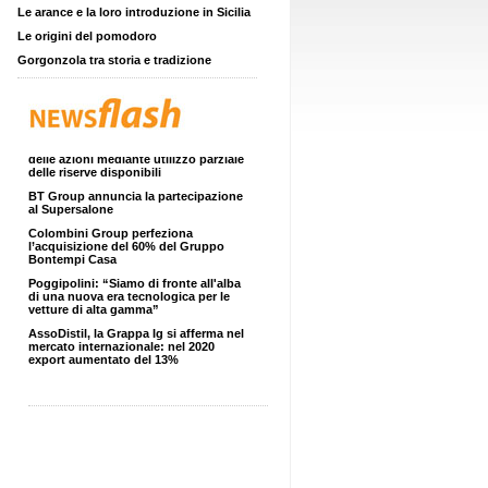
Le arance e la loro introduzione in Sicilia
Le origini del pomodoro
Gorgonzola tra storia e tradizione
Che fine farà lo Smartworking?
Esiste anche una governance
aziendale di genere?
Aumento di capitale a titolo gratuito
con aumento del valore nominale
delle azioni mediante utilizzo parziale
delle riserve disponibili
BT Group annuncia la partecipazione
al Supersalone
Colombini Group perfeziona
l’acquisizione del 60% del Gruppo
Bontempi Casa
Poggipolini: “Siamo di fronte all'alba
di una nuova era tecnologica per le
vetture di alta gamma”
AssoDistil, la Grappa Ig si afferma nel
mercato internazionale: nel 2020
export aumentato del 13%
Salviamo l’Italia
Commodity agricole, volatilità alle
stelle
Internazionalizzazione: al via
l’alleanza tra Agenzia Ice,
Unioncamere e Assocamerestero