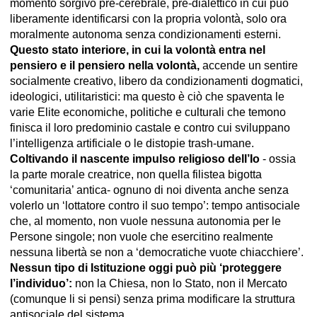
momento sorgivo pre-cerebrale, pre-dialettico in cui può
liberamente identificarsi con la propria volontà, solo ora
moralmente autonoma senza condizionamenti esterni.
Questo stato interiore, in cui la volontà entra nel
pensiero e il pensiero nella volontà,
accende un sentire
socialmente creativo, libero da condizionamenti dogmatici,
ideologici, utilitaristici: ma questo è ciò che spaventa le
varie Elite economiche, politiche e culturali che temono
finisca il loro predominio castale e contro cui sviluppano
l’intelligenza artificiale o le distopie trash-umane.
Coltivando il nascente impulso religioso dell’Io
- ossia
la parte morale creatrice, non quella filistea bigotta
‘comunitaria’ antica- ognuno di noi diventa anche senza
volerlo un ‘lottatore contro il suo tempo’: tempo antisociale
che, al momento, non vuole nessuna autonomia per le
Persone singole; non vuole che esercitino realmente
nessuna libertà se non a ‘democratiche vuote chiacchiere’.
Nessun tipo di Istituzione oggi può più ‘proteggere
l’individuo’:
non la Chiesa, non lo Stato, non il Mercato
(comunque li si pensi) senza prima modificare la struttura
antisociale del sistema.