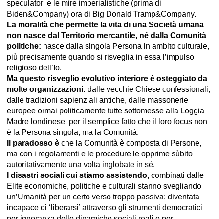
speculatori e le mire imperialistiche (prima di
Biden&Company) ora di Big Donald Tramp&Company.
La moralità che permette la vita di una Società umana
non nasce dal Territorio mercantile, né dalla Comunità
politiche:
nasce dalla singola Persona in ambito culturale,
più precisamente quando si risveglia in essa l’impulso
religioso dell’Io.
Ma questo risveglio evolutivo interiore è osteggiato da
molte organizzazioni:
dalle vecchie Chiese confessionali,
dalle tradizioni sapienziali antiche, dalle massonerie
europee ormai politicamente tutte sottomesse alla Loggia
Madre londinese, per il semplice fatto che il loro focus non
è la Persona singola, ma la Comunità.
Il paradosso è
che la Comunità è composta di Persone,
ma con i regolamenti e le procedure le opprime sùbito
autoritativamente una volta inglobate in sé.
I disastri sociali cui stiamo assistendo,
combinati dalle
Elite economiche, politiche e culturali stanno svegliando
un’Umanità per un certo verso troppo passiva: diventata
incapace di ‘liberarsi’ attraverso gli strumenti democratici
per ignoranza delle dinamiche sociali reali e per