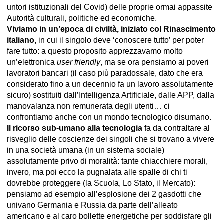
untori istituzionali del Covid) delle proprie ormai appassite
Autorità culturali, politiche ed economiche.
Viviamo in un’epoca di civiltà, iniziato col Rinascimento
italiano,
in cui il singolo deve ‘conoscere tutto’ per poter
fare tutto: a questo proposito apprezzavamo molto
un’elettronica
user friendly
, ma se ora pensiamo ai poveri
lavoratori bancari (il caso più paradossale, dato che era
considerato fino a un decennio fa un lavoro assolutamente
sicuro) sostituiti dall’Intelligenza Artificiale, dalle APP, dalla
manovalanza non remunerata degli utenti… ci
confrontiamo anche con un mondo tecnologico disumano.
Il ricorso sub-umano alla tecnologia
fa da contraltare al
risveglio delle coscienze dei singoli che si trovano a vivere
in una società umana (in un sistema sociale)
assolutamente privo di moralità: tante chiacchiere morali,
invero, ma poi ecco la pugnalata alle spalle di chi ti
dovrebbe proteggere (la Scuola, Lo Stato, il Mercato):
pensiamo ad esempio all’esplosione dei 2 gasdotti che
univano Germania e Russia da parte dell’alleato
americano e al caro bollette energetiche per soddisfare gli