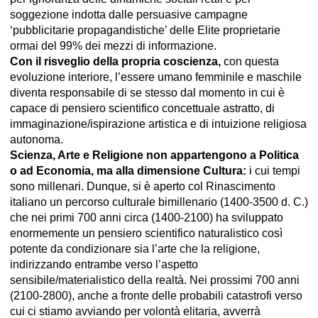
soggezione indotta dalle persuasive campagne
‘pubblicitarie propagandistiche’ delle Elite proprietarie
ormai del 99% dei mezzi di informazione.
Con il risveglio della propria coscienza,
con questa
evoluzione interiore, l’essere umano femminile e maschile
diventa responsabile di se stesso dal momento in cui è
capace di pensiero scientifico concettuale astratto, di
immaginazione/ispirazione artistica e di intuizione religiosa
autonoma.
Scienza, Arte e Religione non appartengono a Politica
o ad Economia, ma alla dimensione Cultura:
i cui tempi
sono millenari. Dunque, si è aperto col Rinascimento
italiano un percorso culturale bimillenario (1400-3500 d. C.)
che nei primi 700 anni circa (1400-2100) ha sviluppato
enormemente un pensiero scientifico naturalistico così
potente da condizionare sia l’arte che la religione,
indirizzando entrambe verso l’aspetto
sensibile/materialistico della realtà. Nei prossimi 700 anni
(2100-2800), anche a fronte delle probabili catastrofi verso
cui ci stiamo avviando per volontà elitaria, avverrà