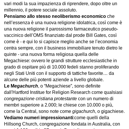
vari modi la sua impazienza di riprendere, dopo oltre un
millennio, il potere sociale assoluto.
Pensiamo allo stesso neoliberismo economico
che
nell’essenza è una nuova religione idolatrica, così come è
una nuova religione il parossismo farmaceutico pseudo-
vaccinico dell’OMS finanziato dal prode Bill Gates, così
come è - e qui lo si capisce meglio anche se l’economia
centra sempre, con il business immobiliare tenuto dietro le
quinte - una nuova forma religiosa quella delle
Megachiese: ovvero le grandi strutture ecclesiastiche in
grado di ospitare più di 10.000 fedeli stanno proliferando
negli Stati Uniti con il supporto di tattiche favorite… da
alcune delle più potenti aziende a livello globale.
Le M
egachurch
, o “Megachiese”, sono definite
dall'Hartford Institue for Religion Research come qualsiasi
congregazione cristiana protestante
con un numero di
membri superiore a 2.000; le chiese con 10.000 o più,
come la Central, sono note come
gigachurch
, o gigachiese.
Vediamo numeri impressionanti
:come quelli della
Hillsong Church, congregazione fondata in Australia, con