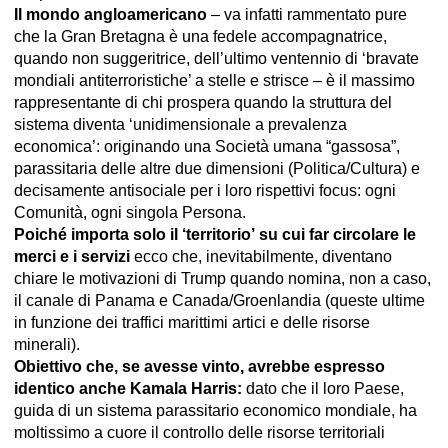
Il mondo angloamericano
– va infatti rammentato pure
che la Gran Bretagna è una fedele accompagnatrice,
quando non suggeritrice, dell’ultimo ventennio di ‘bravate
mondiali antiterroristiche’ a stelle e strisce – è il massimo
rappresentante di chi prospera quando la struttura del
sistema diventa ‘unidimensionale a prevalenza
economica’: originando una Società umana “gassosa”,
parassitaria delle altre due dimensioni (Politica/Cultura) e
decisamente antisociale per i loro rispettivi focus: ogni
Comunità, ogni singola Persona.
Poiché importa solo il ‘territorio’
su cui far circolare le
merci e i servizi
ecco che, inevitabilmente, diventano
chiare le motivazioni di Trump quando nomina, non a caso,
il canale di Panama e Canada/Groenlandia (queste ultime
in funzione dei traffici marittimi artici e delle risorse
minerali).
Obiettivo che, se avesse vinto, avrebbe espresso
identico anche Kamala Harris:
dato che il loro Paese,
guida di un sistema parassitario economico mondiale, ha
moltissimo a cuore il controllo delle risorse territoriali