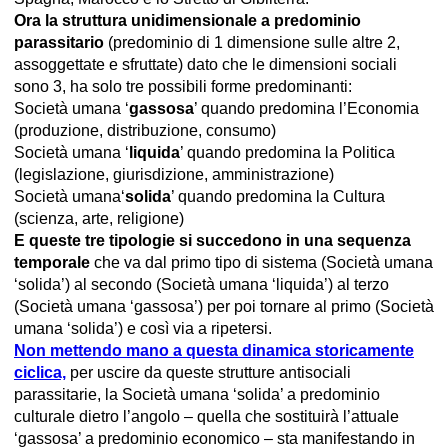
Ora la struttura unidimensionale a predominio
parassitario
(predominio di 1 dimensione sulle altre 2,
assoggettate e sfruttate) dato che le dimensioni sociali
sono 3, ha solo tre possibili forme predominanti:
Società umana ‘
gassosa
’ quando predomina l’Economia
(produzione, distribuzione, consumo)
Società umana ‘
liquida
’ quando predomina la Politica
(legislazione, giurisdizione, amministrazione)
Società umana‘
solida
’ quando predomina la Cultura
(scienza, arte, religione)
E queste tre tipologie si succedono in una sequenza
temporale
che va dal primo tipo di sistema (Società umana
‘solida’) al secondo (Società umana ‘liquida’) al terzo
(Società umana ‘gassosa’) per poi tornare al primo (Società
umana ‘solida’) e così via a ripetersi.
Non mettendo mano a questa dinamica storicamente
ciclica,
per uscire da queste strutture antisociali
parassitarie, la Società umana ‘solida’ a predominio
culturale dietro l’angolo – quella che sostituirà l’attuale
‘gassosa’ a predominio economico – sta manifestando in