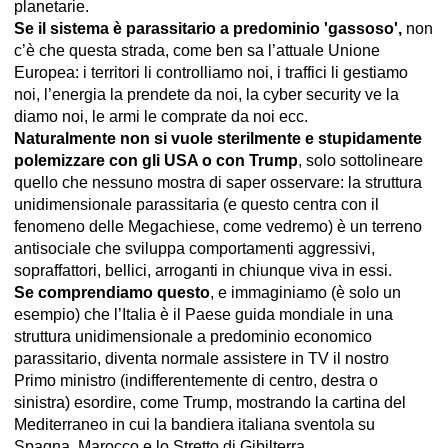
planetarie.
Se il sistema è parassitario a predominio 'gassoso',
non
c’è che questa strada, come ben sa l’attuale Unione
Europea: i territori li controlliamo noi, i traffici li gestiamo
noi, l’energia la prendete da noi, la cyber security ve la
diamo noi, le armi le comprate da noi ecc.
Naturalmente non si vuole sterilmente e stupidamente
polemizzare con gli USA o con Trump
, solo sottolineare
quello che nessuno mostra di saper osservare: la struttura
unidimensionale parassitaria (e questo centra con il
fenomeno delle Megachiese, come vedremo) è un terreno
antisociale che sviluppa comportamenti aggressivi,
sopraffattori, bellici, arroganti in chiunque viva in essi.
Se comprendiamo questo
, e immaginiamo (è solo un
esempio) che l’Italia è il Paese guida mondiale in una
struttura unidimensionale a predominio economico
parassitario, diventa normale assistere in TV il nostro
Primo ministro (indifferentemente di centro, destra o
sinistra) esordire, come Trump, mostrando la cartina del
Mediterraneo in cui la bandiera italiana sventola su
Spagna, Marocco e lo Stretto di Gibilterra.