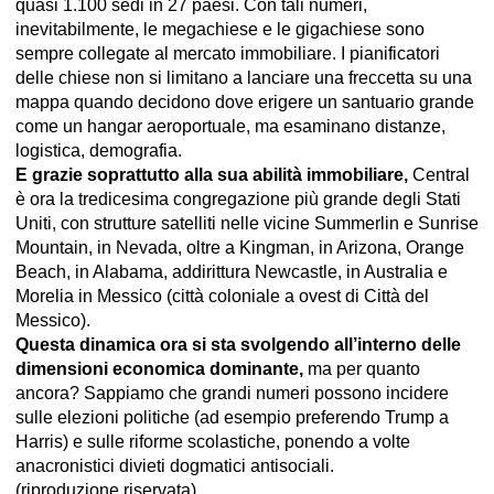
quasi 1.100 sedi in 27 paesi. Con tali numeri,
inevitabilmente, le megachiese e le gigachiese sono
sempre collegate al mercato immobiliare. I pianificatori
delle chiese non si limitano a lanciare una freccetta su una
mappa quando decidono dove erigere un santuario grande
come un hangar aeroportuale, ma esaminano distanze,
logistica, demografia.
E grazie soprattutto alla sua abilità immobiliare,
Central
è ora la tredicesima congregazione più grande degli Stati
Uniti, con strutture satelliti nelle vicine Summerlin e Sunrise
Mountain, in Nevada, oltre a Kingman, in Arizona, Orange
Beach, in Alabama, addirittura Newcastle, in Australia e
Morelia in Messico (città coloniale a ovest di Città del
Messico).
Questa dinamica ora si sta svolgendo all’interno delle
dimensioni economica dominante,
ma per quanto
ancora? Sappiamo che grandi numeri possono incidere
sulle elezioni politiche (ad esempio preferendo Trump a
Harris) e sulle riforme scolastiche, ponendo a volte
anacronistici divieti dogmatici antisociali.
(riproduzione riservata)