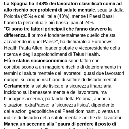
La Spagna ha il 48% dei lavoratori classificati come ad
alto rischio per problemi di salute mentale
, seguita dalla
Polonia (45%) e dall'Italia (43%), mentre i Paesi Bassi
hanno la percentuale più bassa, pari al 24%.
"
Ci sono tre fattori principali che fanno davvero la
differenza
. Il primo è fondamentalmente quello che sta
accadendo in quel Paese", ha dichiarato a Euronews
Health Paula Allen, leader globale e vicepresidente della
ricerca e degli approfondimenti di Telus Health.
Età e status socioeconomico
sono fattori che
contribuiscono a un maggiore rischio di deterioramento in
termini di salute mentale dei lavoratori: quasi due lavoratori
europei su cinque rischiano di soffrire di disturbi mentali.
Certamente
la salute fisica e la sicurezza finanziaria
incidono sul benessere mentale del lavoratore, ma
l’indagine accenna, parlando della Polonia, anche a
situazioni extraPaese: la ‘sicurezza fisica’, dipendente
dalle azioni geopolitiche dei Paesi dominanti, diventa un
indice di disturbo della salute mentale anche dei lavoratori.
Manca un accenno alla "paura di perdere il posto di