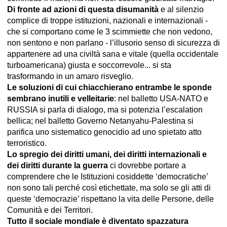
Di fronte ad azioni di questa disumanità
e al silenzio
complice di troppe istituzioni, nazionali e internazionali -
che si comportano come le 3 scimmiette che non vedono,
non sentono e non parlano - l’illusorio senso di sicurezza di
appartenere ad una civiltà sana e vitale (quella occidentale
turboamericana) giusta e soccorrevole... si sta
trasformando in un amaro risveglio.
Le soluzioni di cui chiacchierano entrambe le sponde
sembrano inutili e velleitarie
: nel balletto USA-NATO e
RUSSIA si parla di dialogo, ma si potenzia l’escalation
bellica; nel balletto Governo Netanyahu-Palestina si
parifica uno sistematico genocidio ad uno spietato atto
terroristico.
Lo spregio dei diritti umani, dei diritti internazionali e
dei diritti durante la guerra
ci dovrebbe portare a
comprendere che le Istituzioni cosiddette ‘democratiche’
non sono tali perché così etichettate, ma solo se gli atti di
queste ‘democrazie’ rispettano la vita delle Persone, delle
Comunità e dei Territori.
Tutto il sociale mondiale è diventato spazzatura