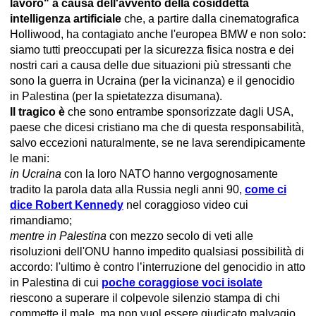
lavoro" a causa dell'avvento della cosiddetta
intelligenza artificiale
che, a partire dalla cinematografica
Holliwood, ha contagiato anche l'europea BMW e non solo
:
siamo tutti preoccupati per la sicurezza fisica nostra e dei
nostri cari a causa delle due situazioni più stressanti che
sono la guerra in Ucraina (per la vicinanza) e il genocidio
in Palestina (per la spietatezza disumana).
Il tragico è
che sono entrambe sponsorizzate dagli USA,
paese che dicesi cristiano ma che di questa responsabilità,
salvo eccezioni naturalmente, se ne lava serendipicamente
le mani:
in Ucraina
con la loro NATO hanno vergognosamente
tradito la parola data alla Russia negli anni 90,
come ci
dice Robert Kennedy
nel coraggioso video cui
rimandiamo;
mentre in Palestina
con mezzo secolo di veti alle
risoluzioni dell'ONU hanno impedito qualsiasi possibilità di
accordo: l'ultimo è contro l’interruzione del genocidio in atto
in Palestina di cui
poche coraggiose voci isolate
riescono a superare il colpevole silenzio stampa di chi
commette il male, ma non vuol essere giudicato malvagio.