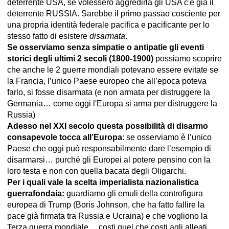
deterrente USA, se volessero aggredirla gli USA c'è già il
deterrente RUSSIA. Sarebbe il primo passao cosciente per
una propria identità federale pacifica e pacificante per lo
stesso fatto di esistere
disarmata
.
Se osserviamo senza simpatie o antipatie gli eventi
storici degli ultimi 2 secoli (1800-1900)
possiamo scoprire
che anche le 2 guerre mondiali potevano essere evitate se
la Francia, l’unico Paese europeo che all’epoca poteva
farlo, si fosse disarmata (e non armata per distruggere la
Germania… come oggi l'Europa si arma per distruggere la
Russia)
Adesso nel XXI secolo questa possibilità di disarmo
consapevole tocca all’Europa
: se osserviamo è l’unico
Paese che oggi può responsabilmente dare l’esempio di
disarmarsi… purché gli Europei al potere pensino con la
loro testa e non con quella bacata degli Oligarchi.
Per i quali vale la scelta imperialista nazionalistica
guerrafondaia:
guardiamo gli emuli della controfigura
europea di Trump (Boris Johnson, che ha fatto fallire la
pace già firmata tra Russia e Ucraina) e che vogliono la
Terza guerra mondiale… costi quel che costi agli alleati