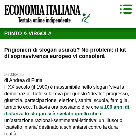
PUNTO & VIRGOLA
Prigionieri di slogan usurati? No problem: il kit
di sopravvivenza europeo vi consolerà
30/03/2025
di
Andrea di Furia
Il XX secolo (il 1900) è riassumibile nello slogan ‘viva la
democrazia! Tutto si faceva per questo ‘ideale’: progresso,
giustizia, partecipazione, elezioni, sanità, scuola, famiglia,
territorio ecc. Tuttavia ora possiamo dire che
a 100 anni di
distanza lo slogan si è rivelato quello che è
:
un’astrazione razional-sentimental-istintiva: un illusorio
‘castello in aria’ destinato a schiantarsi contro la dura
realtà.