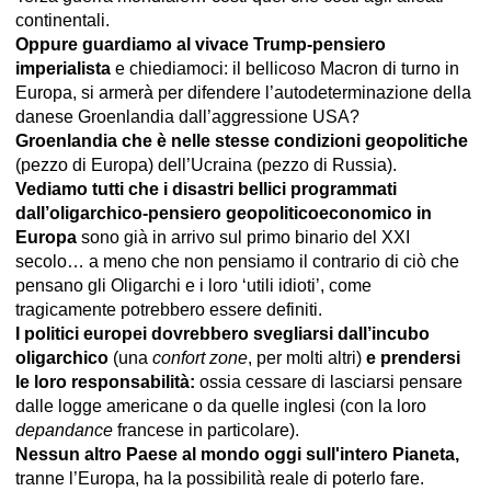
continentali.
Oppure guardiamo al vivace Trump-pensiero
imperialista
e chiediamoci: il bellicoso Macron di turno in
Europa, si armerà per difendere l’autodeterminazione della
danese Groenlandia dall’aggressione USA?
Groenlandia che è nelle stesse condizioni geopolitiche
(pezzo di Europa) dell’Ucraina (pezzo di Russia).
Vediamo tutti che i disastri bellici programmati
dall’oligarchico-pensiero geopoliticoeconomico in
Europa
sono già in arrivo sul primo binario del XXI
secolo… a meno che non pensiamo il contrario di ciò che
pensano gli Oligarchi e i loro ‘utili idioti’, come
tragicamente potrebbero essere definiti.
I politici europei dovrebbero svegliarsi dall’incubo
oligarchico
(una
confort zone
, per molti altri)
e prendersi
le loro responsabilità:
ossia cessare di lasciarsi pensare
dalle logge americane o da quelle inglesi (con la loro
depandance
francese in particolare).
Nessun altro Paese al mondo oggi sull'intero Pianeta,
tranne l’Europa, ha la possibilità reale di poterlo fare.