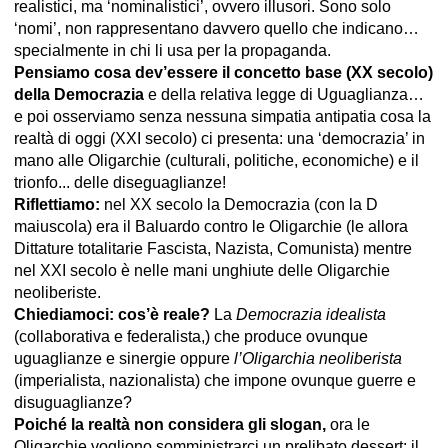
realistici, ma ‘nominalistici’, ovvero illusori. Sono solo
‘nomi’, non rappresentano davvero quello che indicano…
specialmente in chi li usa per la propaganda.
Pensiamo cosa dev’essere il concetto base (XX secolo)
della Democrazia
e della relativa legge di Uguaglianza…
e poi osserviamo senza nessuna simpatia antipatia cosa la
realtà di oggi (XXI secolo) ci presenta: una ‘democrazia’ in
mano alle Oligarchie (culturali, politiche, economiche) e il
trionfo... delle diseguaglianze!
Riflettiamo:
nel XX secolo la Democrazia (con la D
maiuscola) era il Baluardo contro le Oligarchie (le allora
Dittature totalitarie Fascista, Nazista, Comunista) mentre
nel XXI secolo è nelle mani unghiute delle Oligarchie
neoliberiste.
Chiediamoci: cos’è reale?
La
Democrazia idealista
(collaborativa e federalista,) che produce ovunque
uguaglianze e sinergie oppure
l’Oligarchia neoliberista
(imperialista, nazionalista) che impone ovunque guerre e
disuguaglianze?
Poiché la realtà non considera gli slogan,
ora le
Oligarchie vogliono somministrarci un prelibato dessert: il