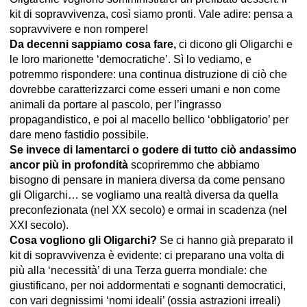
kit di sopravvivenza, così siamo pronti. Vale adire: pensa a
sopravvivere e non rompere!
Da decenni sappiamo cosa fare,
ci dicono gli Oligarchi e
le loro marionette ‘democratiche’. Sì lo vediamo, e
potremmo rispondere: una continua distruzione di ciò che
dovrebbe caratterizzarci come esseri umani e non come
animali da portare al pascolo, per l’ingrasso
propagandistico, e poi al macello bellico ‘obbligatorio’ per
dare meno fastidio possibile.
Se invece di lamentarci o godere di tutto ciò andassimo
ancor più in profondità
scopriremmo che abbiamo
bisogno di pensare in maniera diversa da come pensano
gli Oligarchi… se vogliamo una realtà diversa da quella
preconfezionata (nel XX secolo) e ormai in scadenza (nel
XXI secolo).
Cosa vogliono gli Oligarchi?
Se ci hanno già preparato il
kit di sopravvivenza è evidente: ci preparano una volta di
più alla ‘necessità’ di una Terza guerra mondiale: che
giustificano, per noi addormentati e sognanti democratici,
con vari degnissimi ‘nomi ideali’ (ossia astrazioni irreali)