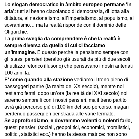
Lo slogan democratico in àmbito europeo permane 'in
aria’:
tutti si beano ciacolando di democrazia, di lotta alla
dittatura, al nazionalismo, all’imperialismo, al populismo, al
sovranismo… ma la realtà risponde con il dominio delle
Oligarchie.
La prima sveglia da comprendere è che la realtà è
sempre diversa da quella di cui ci facciamo
un’immagine.
E questo perché la pensiamo sempre con
gli stessi pensieri (peraltro già usurati da più di due secoli
di utilizzo retorico illusorio) che pensavano i nostri antenati
100 anni fa.
E’ come quando alla stazione
vediamo il treno pieno di
passeggeri partire (la realtà del XX secolo), mentre noi
restiamo fermi: dopo un’ora (la realtà del XXI secolo) noi
saremo sempre lì con i nostri pensieri, ma il treno partito
avrà già percorso più di 100 km del suo percorso, magari
perdendo passeggeri per strada alle varie fermate.
Se approfondiamo, e dovremmo volenti o nolenti farlo,
questi pensieri (sociali, geopolitici, economici, moralistici,
politici, statistici ecc.) hanno la stessa matrice: non sono