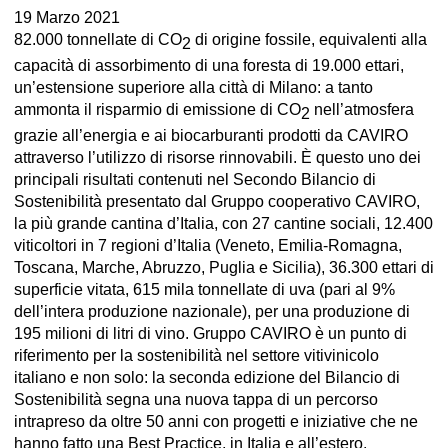
19 Marzo 2021
82.000 tonnellate di CO
di origine fossile, equivalenti alla
2
capacità di assorbimento di una foresta di 19.000 ettari,
un’estensione superiore alla città di Milano: a tanto
ammonta il risparmio di emissione di CO
nell’atmosfera
2
grazie all’energia e ai biocarburanti prodotti da CAVIRO
attraverso l’utilizzo di risorse rinnovabili. È questo uno dei
principali risultati contenuti nel Secondo Bilancio di
Sostenibilità presentato dal Gruppo cooperativo CAVIRO,
la più grande cantina d’Italia, con 27 cantine sociali, 12.400
viticoltori in 7 regioni d’Italia (Veneto, Emilia-Romagna,
Toscana, Marche, Abruzzo, Puglia e Sicilia), 36.300 ettari di
superficie vitata, 615 mila tonnellate di uva (pari al 9%
dell’intera produzione nazionale), per una produzione di
195 milioni di litri di vino. Gruppo CAVIRO è un punto di
riferimento per la sostenibilità nel settore vitivinicolo
italiano e non solo: la seconda edizione del Bilancio di
Sostenibilità segna una nuova tappa di un percorso
intrapreso da oltre 50 anni con progetti e iniziative che ne
hanno fatto una Best Practice, in Italia e all’estero.