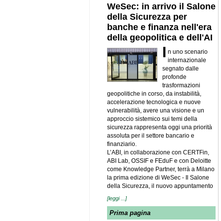
WeSec: in arrivo il Salone
della Sicurezza per
banche e finanza nell'era
della geopolitica e dell'AI
I
n uno scenario
internazionale
segnato dalle
profonde
trasformazioni
geopolitiche in corso, da instabilità,
accelerazione tecnologica e nuove
vulnerabilità, avere una visione e un
approccio sistemico sui temi della
sicurezza rappresenta oggi una priorità
assoluta per il settore bancario e
finanziario.
L’ABI, in collaborazione con CERTFin,
ABI Lab, OSSIF e FEduF e con Deloitte
come Knowledge Partner, terrà a Milano
la prima edizione di WeSec - Il Salone
della Sicurezza, il nuovo appuntamento
[leggi ...]
Prima pagina