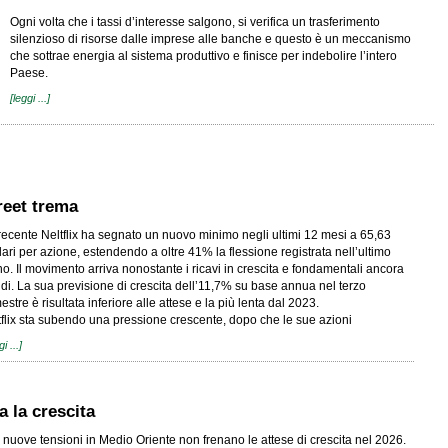
Ogni volta che i tassi d’interesse salgono, si verifica un trasferimento
silenzioso di risorse dalle imprese alle banche e questo è un meccanismo
che sottrae energia al sistema produttivo e finisce per indebolire l’intero
Paese.
[leggi ...]
treet trema
recente Neltflix ha segnato un nuovo minimo negli ultimi 12 mesi a 65,63
lari per azione, estendendo a oltre 41% la flessione registrata nell’ultimo
o. Il movimento arriva nonostante i ricavi in crescita e fondamentali ancora
idi. La sua previsione di crescita dell’11,7% su base annua nel terzo
mestre è risultata inferiore alle attese e la più lenta dal 2023.
flix sta subendo una pressione crescente, dopo che le sue azioni
gi ...]
 la crescita
 nuove tensioni in Medio Oriente non frenano le attese di crescita nel 2026.