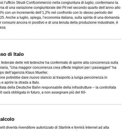
si l’ufficio Strudi Confcommercio nella congiuntura di luglio, confermano la
ima di una variazione congiuntorale del Pil nel secondo quarto dell’anno allo
4% con un incremento dell’1,2% nel confronto con lo stesso periodo del
25. Anche a luglio, spiega, l’economia italiana, sulla spinta di una domanda
r consumi ancora in positivo e di una tenuta della produzione industriale, è
tesa
so di Italo
 federale delle reti tedesche ha confermato di aprire alla concorrenza sulla
oviaria, “Una maggior concorrenza crea offerte migliori per i passeggeri” ha
capo dell’agenzia Klaus Mueller.
one potrebbe dare nuovo slancio al trasporto a lunga percorrenza in
e aprire la strada a Italo.
llata della Deutsche Bahn responsabile della infrastrutture – la controllata
0 sarà obbligata in futuro, a non assegnare più del 60-
Calcolo
elit diventa rivenditore autorizzato di Starlink e fornirà Internet ad alta