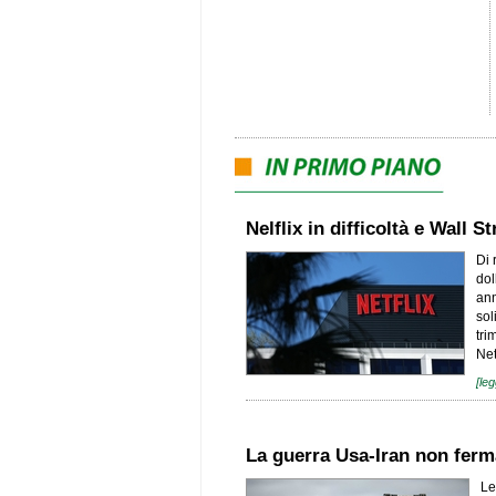
Nelflix in difficoltà e Wall S
Di 
dol
ann
sol
tri
Net
[leg
La guerra Usa-Iran non ferma
Le