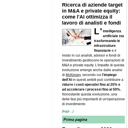
Ricerca di aziende target
in M&A e private equity:
come l'AI ottimizza il
lavoro di analisti e fondi
L'
intelligenza
artificiale sta
trasformando le
infrastrutture
finanziarie
e il
modo in cui analisti, advisor e fondi di
investimento gestiscono le operazioni di
M&A e private equity. L'impatto di questa
evoluzione emerge anche dalle analisi
di
McKinsey,
secondo cui
l'impiego
dell'AI
in questi ambiti può contribuire a
ridurre i costi operativi fino al 20% e
ad accelerare i processi fino al 50%.
Nonostante questa evoluzione, una
delle fasi più importanti di un'operazione
di investimento
[leggi ...]
Prima pagina