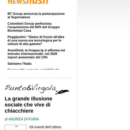
delle riserve disponibili
BT Group annuncia la partecipazione
al Supersalone
Colombini Group perfeziona
l’acquisizione del 60% del Gruppo
Bontempi Casa
Poggipolini: “Siamo di fronte all'alba
di una nuova era tecnologica per le
vetture di alta gamma”
AssoDistil, la Grappa Ig si afferma nel
mercato internazionale: nel 2020
export aumentato del 13%
Salviamo l’Italia
Commodity agricole, volatilità alle
stelle
Internazionalizzazione: al via
l’alleanza tra Agenzia Ice,
Unioncamere e Assocamerestero
Cattolica, Piazza Mercato (giovedì 15
luglio ore 21) Sul turismo balneare
Cibus Tec raddoppia: un nuovo
La grande illusione
Forum a ottobre 2022, la fiera nel
sociale che vive di
2023. E intanto nasce “Cibus Tec
Lab”
chiacchiere
Tonitto 1939 cresce del 40% nel primo
semestre 2021
di
ANDREA DI FURIA
Veicoli elettrici: numerosi vantaggi
per l’industria della mobilità
Gli eventi dell’ultimo