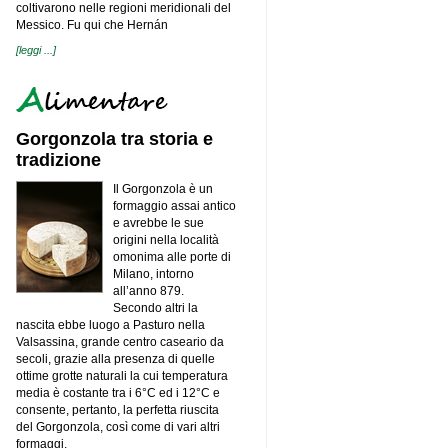
Fagioli anche nel 2020
coltivarono nelle regioni meridionali del
Messico. Fu qui che Hernán
Da RadiciGroup il primo collant da
bottiglie riciclate
[leggi ...]
Pasta Sgambaro: balzo del 30% delle
vendite all'estero nel 2020
Camera Italiana a Singapore: al via il
nuovo comitato Luxury Retail
Cassa di Ravenna: approvato il
Gorgonzola tra storia e
bilancio 2020
tradizione
Secondo Bilancio di Sostenibilità per
Caviro
Il Gorgonzola è un
Che fine farà lo Smartworking?
formaggio assai antico
Esiste anche una governance
e avrebbe le sue
aziendale di genere?
origini nella località
Aumento di capitale a titolo gratuito
omonima alle porte di
con aumento del valore nominale
Milano, intorno
delle azioni mediante utilizzo parziale
delle riserve disponibili
all’anno 879.
Secondo altri la
BT Group annuncia la partecipazione
al Supersalone
nascita ebbe luogo a Pasturo nella
Valsassina, grande centro caseario da
Colombini Group perfeziona
l’acquisizione del 60% del Gruppo
secoli, grazie alla presenza di quelle
Bontempi Casa
ottime grotte naturali la cui temperatura
Poggipolini: “Siamo di fronte all'alba
media è costante tra i 6°C ed i 12°C e
di una nuova era tecnologica per le
consente, pertanto, la perfetta riuscita
vetture di alta gamma”
del Gorgonzola, così come di vari altri
AssoDistil, la Grappa Ig si afferma nel
formaggi.