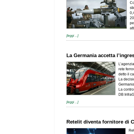
Co
st
0,
20
pe
at
[leggi ...]
La Germania accetta l’ingres
L’agenzia
rete ferr
detto il 
La decisi
Germania 
La contro
DB InfraG
[leggi ...]
Retelit diventa fornitore di 
Ret