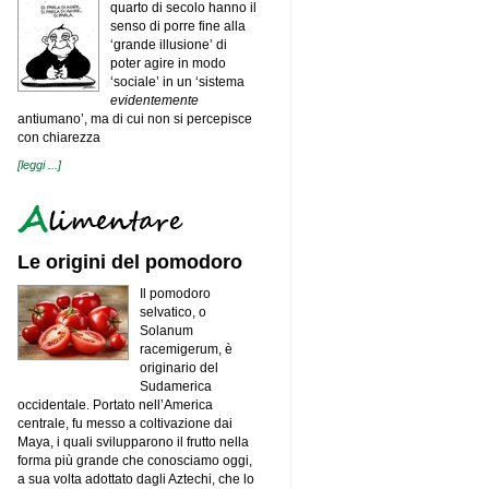
quarto di secolo hanno il
Scrigno investe in innovazione
sostenibile
senso di porre fine alla
‘grande illusione’ di
Quando il Welfare diventa green
poter agire in modo
Emanuela Zucca ai vertici di AxL Spa
‘sociale’ in un ‘sistema
AIRALZH: Alessandra Mocali
evidentemente
confermata Presidente per il biennio
antiumano’, ma di cui non si percepisce
2021-2023
con chiarezza
L'arte nautica di Ferretti Group al
Salone di Venezia 2021
[leggi ...]
Tado° annuncia un investimento da
38 milioni di euro
Ristorazione e ripartenza: a Modena
una bierstube da record
Le origini del pomodoro
Lombardia: cresce la manifattura, ma
anche la disoccupazione
Il pomodoro
Samantha Cristoforetti ed Enea Tech
per la New Space Economy
selvatico, o
Solanum
Enea Tech: le tecnologie Deep Tech
per un progresso significativo
racemigerum, è
dell’umanità
originario del
Risultati in crescita nel primo
Sudamerica
trimestre 2021 per Colombini Group
occidentale. Portato nell’America
Energia elettrica green per Sofidel
centrale, fu messo a coltivazione dai
Maya, i quali svilupparono il frutto nella
Zarotti cresce grazie all'impennata dei
consumi di cibo di qualità
forma più grande che conosciamo oggi,
a sua volta adottato dagli Aztechi, che lo
Prosegue la crescita del Gruppo