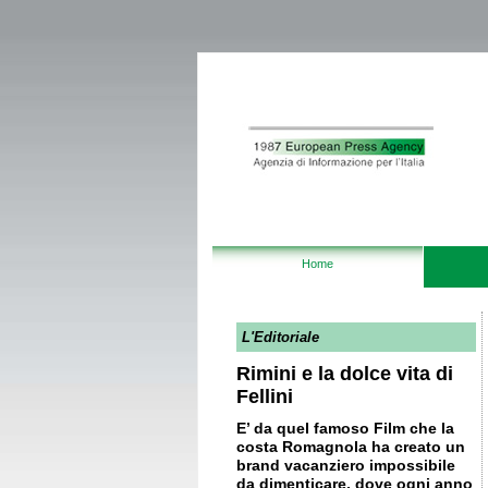
Home
L'Editoriale
Rimini e la dolce vita di
Fellini
E’ da quel famoso Film che la
costa Romagnola ha creato un
brand vacanziero impossibile
da dimenticare, dove ogni anno