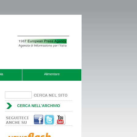
la
Alimentare
CERCA NELL'ARCHIVIO
Che fine farà lo Smartworking?
Esiste anche una governance
aziendale di genere?
Aumento di capitale a titolo gratuito
con aumento del valore nominale
delle azioni mediante utilizzo parziale