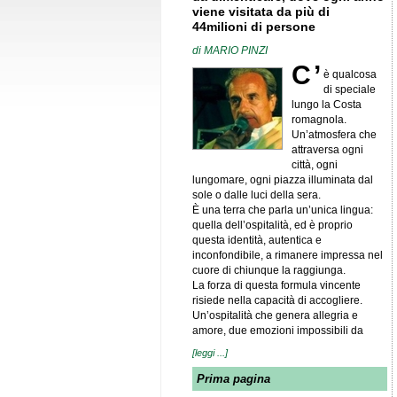
viene visitata da più di
44milioni di persone
di
MARIO PINZI
C’
è qualcosa
di speciale
lungo la Costa
romagnola.
Un’atmosfera che
attraversa ogni
città, ogni
lungomare, ogni piazza illuminata dal
sole o dalle luci della sera.
È una terra che parla un’unica lingua:
quella dell’ospitalità, ed è proprio
questa identità, autentica e
inconfondibile, a rimanere impressa nel
cuore di chiunque la raggiunga.
La forza di questa formula vincente
risiede nella capacità di accogliere.
Un’ospitalità che genera allegria e
amore, due emozioni impossibili da
[leggi ...]
Prima pagina