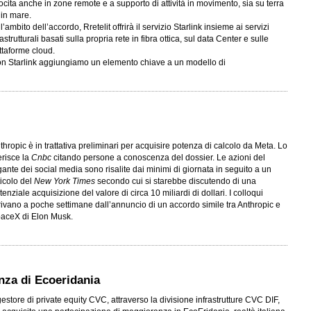
ocita anche in zone remote e a supporto di attività in movimento, sia su terra
 in mare.
l’ambito dell’accordo, Rretelit offrirà il servizio Starlink insieme ai servizi
rastrutturali basati sulla propria rete in fibra ottica, sul data Center e sulle
ttaforme cloud.
n Starlink aggiungiamo un elemento chiave a un modello di
thropic è in trattativa preliminari per acquisire potenza di calcolo da Meta. Lo
ferisce la
Cnbc
citando persone a conoscenza del dossier. Le azioni del
gante dei social media sono risalite dai minimi di giornata in seguito a un
ticolo del
New York
Times
secondo cui si starebbe discutendo di una
tenziale acquisizione del valore di circa 10 miliardi di dollari. I colloqui
rivano a poche settimane dall’annuncio di un accordo simile tra Anthropic e
aceX di Elon Musk.
nza di Ecoeridania
 gestore di private equity CVC, attraverso la divisione infrastrutture CVC DIF,