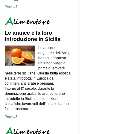
mercato internazionale: nel 2020
export aumentato del 13%
[leggi ...]
Salviamo l’Italia
Commodity agricole, volatilità alle
stelle
Internazionalizzazione: al via
l’alleanza tra Agenzia Ice,
Le arance e la loro
Unioncamere e Assocamerestero
introduzione in Sicilia
Cattolica, Piazza Mercato (giovedì 15
luglio ore 21) Sul turismo balneare
Le arance,
Cibus Tec raddoppia: un nuovo
originarie dell’Asia,
Forum a ottobre 2022, la fiera nel
hanno intrapreso
2023. E intanto nasce “Cibus Tec
Lab”
un lungo viaggio
prima di arrivare
Tonitto 1939 cresce del 40% nel primo
semestre 2021
nelle terre siciliane. Questa frutta esotica
è stata introdotta in Europa dai
Veicoli elettrici: numerosi vantaggi
per l’industria della mobilità
commercianti arabi e persiani.
Intorno al IX secolo, durante la
Scrigno investe in innovazione
sostenibile
dominazione araba, le arance furono
introdotte in Sicilia. Le condizioni
Quando il Welfare diventa green
climatiche favorevoli dell’isola le hanno
Emanuela Zucca ai vertici di AxL Spa
fatte prosperare,
[leggi ...]