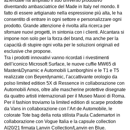
aziendale ha ampliato il suo universo produttivo
diventando ambasciatrice del Made in Italy nel mondo. Il
fatto di essere artigianato nella espressione più alta, le ha
consentito di entrare in ogni settore e personalizzare ogni
prodotto. Grande attenzione è rivolta alla ricerca per
sfornare nuovi progetti, in sintonia con i clienti. Alcantara si
impone non solo per la forza del brand, ma anche per la
capacità di stupire ogni volta per le soluzioni originali ed
esclusive che propone.
Tra i prodotti innovativi vanno ricordati i rivestimenti
dell’iconico Microsoft Surface, le nuove cuffie MW65 di
Master&Dynamic e Automobili Lamborghini e le T1 e T5
realizzate con Beyerdynamic, l’accattivante orologio da
polso limited edition 5X di Ressence in collaborazione con
Automobili Amos, oltre alle mascherine protettive disegnate
da quattro artisti internazionali per il Museo Maxxi di Roma.
Per il fashion troviamo la limited edition di scarpe prodotte
da Vans in collaborazione con l’Art de Automobile, le
colorate Tote bag della nota stilista Paula Cademartori in
collaborazione con Vogue Italia e la capsule collection
AI20/21 firmata Lanvin Collection/Lanvin en Blue.