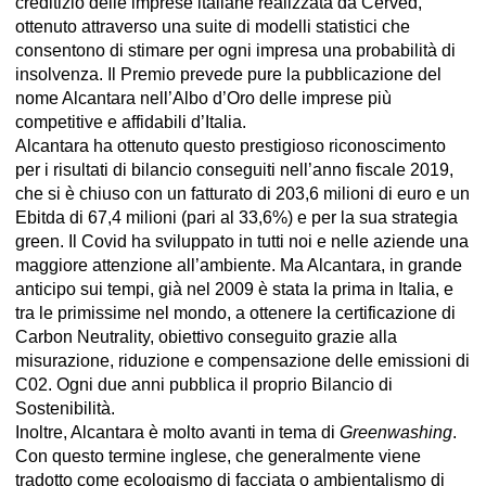
creditizio delle imprese italiane realizzata da Cerved,
ottenuto attraverso una suite di modelli statistici che
consentono di stimare per ogni impresa una probabilità di
insolvenza. Il Premio prevede pure la pubblicazione del
nome Alcantara nell’Albo d’Oro delle imprese più
competitive e affidabili d’Italia.
Alcantara ha ottenuto questo prestigioso riconoscimento
per i risultati di bilancio conseguiti nell’anno fiscale 2019,
che si è chiuso con un fatturato di 203,6 milioni di euro e un
Ebitda di 67,4 milioni (pari al 33,6%) e per la sua strategia
green. Il Covid ha sviluppato in tutti noi e nelle aziende una
maggiore attenzione all’ambiente. Ma Alcantara, in grande
anticipo sui tempi, già nel 2009 è stata la prima in Italia, e
tra le primissime nel mondo, a ottenere la certificazione di
Carbon Neutrality, obiettivo conseguito grazie alla
misurazione, riduzione e compensazione delle emissioni di
C02. Ogni due anni pubblica il proprio Bilancio di
Sostenibilità.
Inoltre, Alcantara è molto avanti in tema di
Greenwashing
.
Con questo termine inglese, che generalmente viene
tradotto come ecologismo di facciata o ambientalismo di