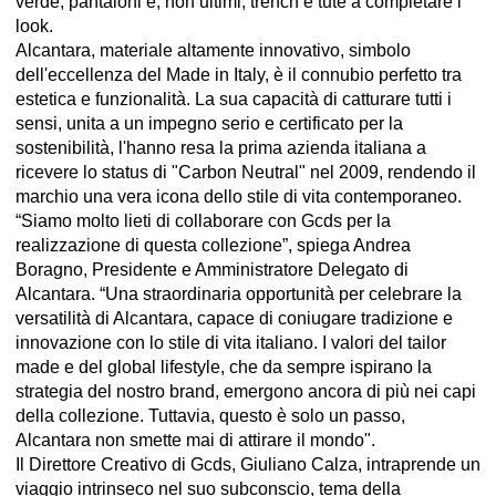
verde, pantaloni e, non ultimi, trench e tute a completare i
look.
Alcantara, materiale altamente innovativo, simbolo
dell'eccellenza del Made in Italy, è il connubio perfetto tra
estetica e funzionalità. La sua capacità di catturare tutti i
sensi, unita a un impegno serio e certificato per la
sostenibilità, l'hanno resa la prima azienda italiana a
ricevere lo status di "Carbon Neutral" nel 2009, rendendo il
marchio una vera icona dello stile di vita contemporaneo.
“Siamo molto lieti di collaborare con Gcds per la
realizzazione di questa collezione”, spiega Andrea
Boragno, Presidente e Amministratore Delegato di
Alcantara. “Una straordinaria opportunità per celebrare la
versatilità di Alcantara, capace di coniugare tradizione e
innovazione con lo stile di vita italiano. I valori del tailor
made e del global lifestyle, che da sempre ispirano la
strategia del nostro brand, emergono ancora di più nei capi
della collezione. Tuttavia, questo è solo un passo,
Alcantara non smette mai di attirare il mondo".
Il Direttore Creativo di Gcds, Giuliano Calza, intraprende un
viaggio intrinseco nel suo subconscio, tema della