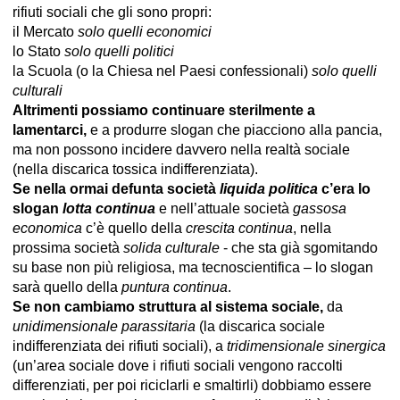
rifiuti sociali che gli sono propri:
il Mercato
solo quelli economici
lo Stato
solo quelli politici
la Scuola (o la Chiesa nel Paesi confessionali)
solo quelli
culturali
Altrimenti possiamo continuare sterilmente a
lamentarci,
e a produrre slogan che piacciono alla pancia,
ma non possono incidere davvero nella realtà sociale
(nella discarica tossica indifferenziata).
Se nella ormai defunta società
liquida politica
c’era lo
slogan
lotta continua
e nell’attuale società
gassosa
economica
c’è quello della
crescita continua
, nella
prossima società
solida culturale
- che sta già sgomitando
su base non più religiosa, ma tecnoscientifica – lo slogan
sarà quello della
puntura continua
.
Se non cambiamo struttura al sistema sociale,
da
unidimensionale parassitaria
(la discarica sociale
indifferenziata dei rifiuti sociali), a
tridimensionale sinergica
(un’area sociale dove i rifiuti sociali vengono raccolti
differenziati, per poi riciclarli e smaltirli) dobbiamo essere