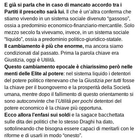
E già si parla che in caso di mancato accordo tra i
Partiti il prescelto sarà lui.
Il che è un’altra conferma che
stiamo vivendo in un sistema sociale divenuto “gassoso”,
ossia a predominio economico-finanziario-mercantile. Solo
mezzo secolo fa vivevamo, invece, in un sistema sociale
“liquido”, ossia a predominio politico-giuridico-statale.
Il cambiamento è più che enorme,
ma ancora siamo
condizionati dal passato. Prima la parola chiave era
Giustizia, oggi è Utilità.
Questo cambiamento epocale è chiarissimo però nelle
menti delle Elite al potere
: nel sistema liquido i detentori
del potere politico ritenevano che la
Giustizia per tutti
fosse
la chiave per il buongoverno e la prosperità della Società
umana, mentre dopo il fallimento di questo orientamento si
sono autoconvinte che l’
Utilità per pochi
detentori del
potere economico è la chiave più opportuna.
Ecco allora l’enfasi sui soldi
e la sagace bacchettata
sulle dita dei politici che lo stesso Draghi ha dato,
sottolineando che bisogna essere capaci di meritarli con le
riforme e di usarli in modo “onesto”.