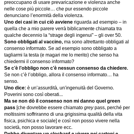
preoccupano di usare prevaricazione e violenza anche
nelle cose più piccole… che pur essendo piccole
denunciano l’enormità della violenza.
Uno dei casi in cui ciò avviene
riguarda ad esempio – in
quella che a mio parere verrà biblicamente chiamata tra
qualche decennio la “strage degli ingenui” – gli over 50.
Sono obbligati al vaccino,
ma sono altrettanto obbligati al
consenso informato. Se ad esempio sono obbligato a
tagliarmi la testa (e magari me lo merito) che senso ha
chiedermi il consenso informato?
Se c’è l’obbligo non c’è nessun consenso da chiedere.
Se non c’è l’obbligo, allora il consenso informato… ha
senso.
Uno dice:
è un’assurdità, un'ingenuità del Governo.
Poverini sono così oberati...
Ma se non dò il consenso non mi danno quel green
pass
[che dovrebbe essere chiamato
grey
pass, perché per
moltissimi soffriranno di una grigissima qualità della vita
fisica, psichica e sociale] e così non posso vivere nella
società, non posso lavorare ecc.
Debbo diventare un clochard e vivere nei cartoni e