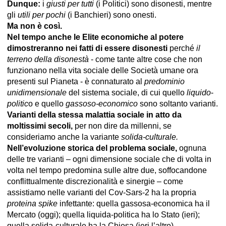
Dunque:
i
giusti per tutti
(i Politici) sono disonesti, mentre
gli
utili per pochi
(i Banchieri) sono onesti.
Ma non è così.
Nel tempo anche le Elite economiche al potere
dimostreranno nei fatti di essere disonesti
perché
il
terreno della disonestà
- come tante altre cose che non
funzionano nella vita sociale delle Società umane ora
presenti sul Pianeta - è connaturato al
predominio
unidimensionale
del sistema sociale, di cui quello
liquido
-
politic
o e quello
gassoso-economico
sono soltanto varianti.
Varianti della stessa malattia sociale in atto da
moltissimi secoli,
per non dire da millenni, se
consideriamo anche la variante
solida-culturale.
Nell’evoluzione storica del problema sociale,
ognuna
delle tre varianti – ogni dimensione sociale che di volta in
volta nel tempo predomina sulle altre due, soffocandone
conflittualmente discrezionalità e sinergie – come
assistiamo nelle varianti del Cov-Sars-2 ha la propria
proteina spike
infettante: quella gassosa-economica ha il
Mercato (oggi); quella liquida-politica ha lo Stato (ieri);
quella solida-culturale ha la Chiesa (ieri l’altro).