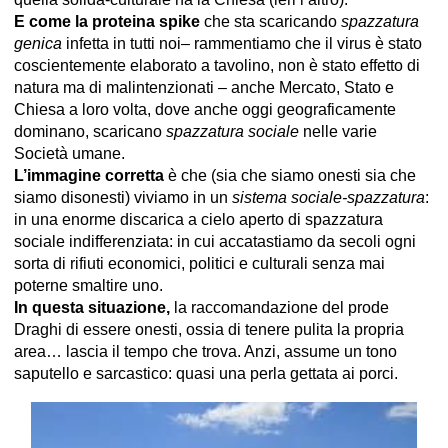
E come la proteina spike
che sta scaricando
spazzatura
genica
infetta in tutti noi– rammentiamo che il virus è stato
coscientemente elaborato a tavolino, non è stato effetto di
natura ma di malintenzionati – anche Mercato, Stato e
Chiesa a loro volta, dove anche oggi geograficamente
dominano, scaricano
spazzatura sociale
nelle varie
Società umane.
L’immagine corretta
è che (sia che siamo onesti sia che
siamo disonesti) viviamo in un
sistema sociale-spazzatura
:
in una enorme discarica a cielo aperto di spazzatura
sociale indifferenziata: in cui accatastiamo da secoli ogni
sorta di rifiuti economici, politici e culturali senza mai
poterne smaltire uno.
In questa situazione,
la raccomandazione del prode
Draghi di essere onesti, ossia di tenere pulita la propria
area… lascia il tempo che trova. Anzi, assume un tono
saputello e sarcastico: quasi una perla gettata ai porci.