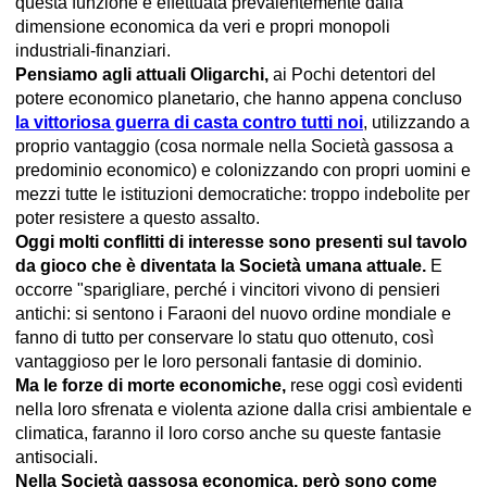
questa funzione è effettuata prevalentemente dalla
dimensione economica da veri e propri monopoli
industriali-finanziari.
Pensiamo agli attuali Oligarchi,
ai Pochi detentori del
potere economico planetario, che hanno appena concluso
la vittoriosa guerra di casta contro tutti noi
, utilizzando a
proprio vantaggio (cosa normale nella Società gassosa a
predominio economico) e colonizzando con propri uomini e
mezzi tutte le istituzioni democratiche: troppo indebolite per
poter resistere a questo assalto.
Oggi molti conflitti di interesse sono presenti sul tavolo
da gioco che è diventata la Società umana attuale.
E
occorre "sparigliare, perché i vincitori vivono di pensieri
antichi: si sentono i Faraoni del nuovo ordine mondiale e
fanno di tutto per conservare lo statu quo ottenuto, così
vantaggioso per le loro personali fantasie di dominio.
Ma le forze di morte economiche,
rese oggi così evidenti
nella loro sfrenata e violenta azione dalla crisi ambientale e
climatica, faranno il loro corso anche su queste fantasie
antisociali.
Nella Società gassosa economica, però sono come