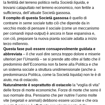
la fertilità del terreno politico nella
Società liquida
, e
trovarsi catapultato nel terreno economico, non fertile a
sufficienza, dell’attuale Società gassosa.
Il compito di questa Società gassosa
è quello di
contrarre in
seme sociale
tutto ciò che dipende da in
vecchio modo di pensare il sociale (come un meccanismo
per comandi input-output) è ancora in fase espansiva e,
con ciò, preparare la nuova pianta sociale adatta a inizio
terzo millennio.
Questa fase può essere consapevolmente guidata e
abbreviata
– il che vuol dire senza troppo dolore e miserie
ulteriori per l’Umanità – se si prende atto oltre al fatto che il
predominio dell’Economia non fa bene alla Politica e che
un sistema sociale a struttura unidimensionale (anche a
predominanza Politica, come la Società liquida) non le è di
aiuto, ma di ostacolo.
Naturalmente è soprattutto di ostacolo
la “voglia di vita”
delle forze di morte economiche. Forze di morte che sono il
suo normale dna. Pensiamo che per nutrire l’uomo molte
vite (vegetali e animali) debbono essere uccise e che ora