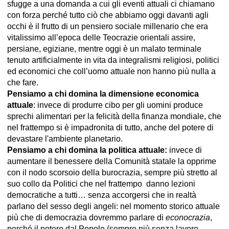
sfugge a una domanda a cui gli eventi attuali ci chiamano
con forza perché tutto ciò che abbiamo oggi davanti agli
occhi è il frutto di un pensiero sociale millenario che era
vitalissimo all’epoca delle Teocrazie orientali assire,
persiane, egiziane, mentre oggi è un malato terminale
tenuto artificialmente in vita da integralismi religiosi, politici
ed economici che coll’uomo attuale non hanno più nulla a
che fare.
Pensiamo a chi domina la dimensione economica
attuale
: invece di produrre cibo per gli uomini produce
sprechi alimentari per la felicità della finanza mondiale, che
nel frattempo si è impadronita di tutto, anche del potere di
devastare l'ambiente planetario.
Pensiamo a chi domina la politica attuale:
invece di
aumentare il benessere della Comunità statale la opprime
con il nodo scorsoio della burocrazia, sempre più stretto al
suo collo da Politici che nel frattempo danno lezioni
democratiche a tutti… senza accorgersi che in realtà
parlano del sesso degli angeli: nel momento storico attuale
più che di democrazia dovremmo parlare di
econocrazia
,
perché il potere dal Popolo (sempre più senza lavoro,