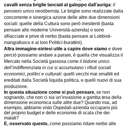
cavalli senza briglie lanciati al galoppo dall’auriga
:
il
pensiero unico neoliberista
. Le briglie sono realizzate dalla
concorrente e sinergica azione delle altre due dimensioni
sociali: quelle della Cultura sono però inesitenti (basta
pensare alle moderne Università-azienda) o sono
sfilacciate e prive di nerbo (basta pensare ai Lobbisti-
mangiafuoco e ai loro Politici-burattini).
Altra immagine-sintesi utile a capire dove siamo
e dove
perciò possiamo andare a parare, è quella che visualizza il
Mercato nella Società gassosa come
il bidone unico
dell’indifferenziata in cui si accumulano i rifiuti sociali
economici, politici e culturali
: quelli vecchi mai smaltiti ed
ereditati dalla Società liquida politica, e quelli nuovi di sua
produzione.
In questa situazione come si può pensare,
se non
sognando, che non ci sia un’invasione a gamba tesa della
dimensione economica sulle altre due? Quando mai, ad
esempio, abbiamo visto Ospedali-azienda occuparsi più
del proprio budget e delle economie di scala che dei
malati?
E, osservato questo,
come possiamo ridare nerbo alle