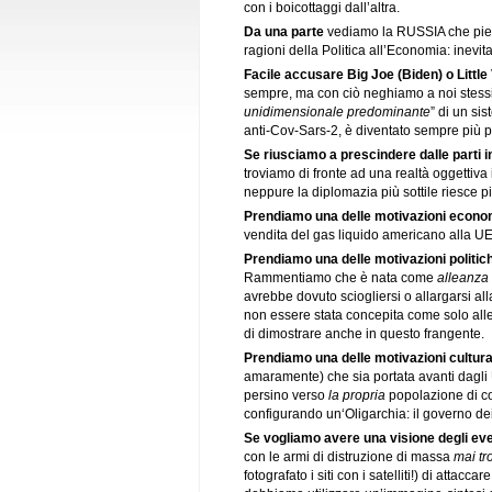
con i boicottaggi dall’altra.
Da una parte
vediamo la RUSSIA che piega
ragioni della Politica all’Economia: inevita
Facile accusare Big Joe (Biden) o Little 
sempre, ma con ciò neghiamo a noi stessi 
unidimensionale predominante
” di un si
anti-Cov-Sars-2, è diventato sempre più pr
Se riusciamo a prescindere dalle parti i
troviamo di fronte ad una realtà oggettiva 
neppure la diplomazia più sottile riesce pi
Prendiamo una delle motivazioni econo
vendita del gas liquido americano alla UE
Prendiamo una delle motivazioni politic
Rammentiamo che è nata come
alleanza 
avrebbe dovuto sciogliersi o allargarsi a
non essere stata concepita come solo al
di dimostrare anche in questo frangente.
Prendiamo una delle motivazioni cultural
amaramente) che sia portata avanti dagli
persino verso
la propria
popolazione di col
configurando un‘Oligarchia: il governo de
Se vogliamo avere una visione degli even
con le armi di distruzione di massa
mai tr
fotografato i siti con i satelliti!) di attac