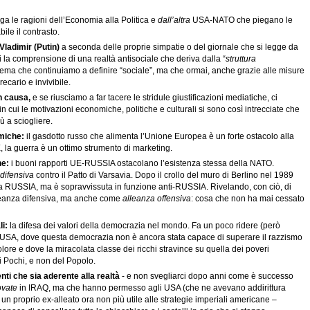
 le ragioni dell’Economia alla Politica e
dall’altra
USA-NATO che piegano le
bile il contrasto.
Vladimir (Putin)
a seconda delle proprie simpatie o del giornale che si legge da
la comprensione di una realtà antisociale che deriva dalla “
struttura
stema che continuiamo a definire “sociale”, ma che ormai, anche grazie alle misure
ecario e invivibile.
n causa,
e se riusciamo a far tacere le stridule giustificazioni mediatiche, ci
in cui le motivazioni economiche, politiche e culturali si sono così intrecciate che
ù a sciogliere.
miche:
il gasdotto russo che alimenta l’Unione Europea è un forte ostacolo alla
, la guerra è un ottimo strumento di marketing.
he:
i buoni rapporti UE-RUSSIA ostacolano l’esistenza stessa della NATO.
difensiva
contro il Patto di Varsavia. Dopo il crollo del muro di Berlino nel 1989
lla RUSSIA, ma è sopravvissuta in funzione anti-RUSSIA. Rivelando, con ciò, di
leanza difensiva, ma anche come
alleanza offensiva
: cosa che non ha mai cessato
i:
la difesa dei valori della democrazia nel mondo. Fa un poco ridere (però
 USA, dove questa democrazia non è ancora stata capace di superare il razzismo
ore e dove la miracolata classe dei ricchi stravince su quella dei poveri
i Pochi, e non del Popolo.
ti che sia aderente alla realtà
- e non svegliarci dopo anni come è successo
ovate
in IRAQ, ma che hanno permesso agli USA (che ne avevano addirittura
care un proprio ex-alleato ora non più utile alle strategie imperiali americane –