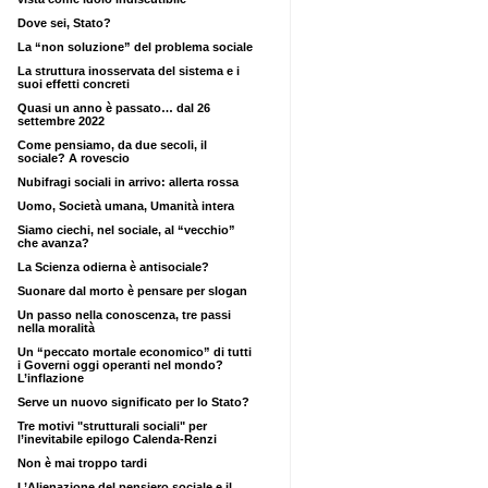
Dove sei, Stato?
La “non soluzione” del problema sociale
La struttura inosservata del sistema e i
suoi effetti concreti
Quasi un anno è passato… dal 26
settembre 2022
Come pensiamo, da due secoli, il
sociale? A rovescio
Nubifragi sociali in arrivo: allerta rossa
Uomo, Società umana, Umanità intera
Siamo ciechi, nel sociale, al “vecchio”
che avanza?
La Scienza odierna è antisociale?
Suonare dal morto è pensare per slogan
Un passo nella conoscenza, tre passi
nella moralità
Un “peccato mortale economico” di tutti
i Governi oggi operanti nel mondo?
L’inflazione
Serve un nuovo significato per lo Stato?
Tre motivi "strutturali sociali" per
l’inevitabile epilogo Calenda-Renzi
Non è mai troppo tardi
L’Alienazione del pensiero sociale e il