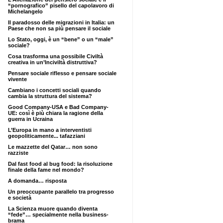
“pornografico” pisello del capolavoro di
Michelangelo
Il paradosso delle migrazioni in Italia: un
Paese che non sa più pensare il sociale
Lo Stato, oggi, è un “bene” o un “male”
sociale?
Cosa trasforma una possibile Civiltà
creativa in un’Inciviltà distruttiva?
Pensare sociale riflesso e pensare sociale
vivente
Cambiano i concetti sociali quando
cambia la struttura del sistema?
Good Company-USA e Bad Company-
UE: così è più chiara la ragione della
guerra in Ucraina
L’Europa in mano a interventisti
geopoliticamente... tafazziani
Le mazzette del Qatar… non sono
razziste
Dal fast food al bug food: la risoluzione
finale della fame nel mondo?
A domanda… risposta
Un preoccupante parallelo tra progresso
e società
La Scienza muore quando diventa
“fede”… specialmente nella business-
brama