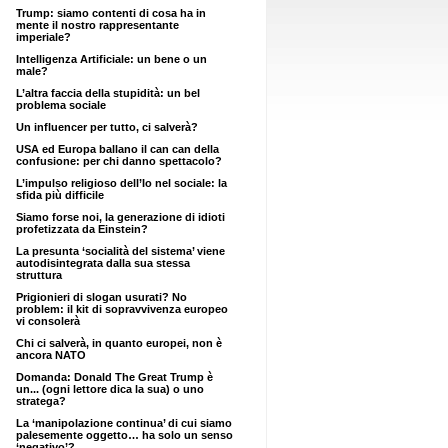
Trump: siamo contenti di cosa ha in
mente il nostro rappresentante
imperiale?
Intelligenza Artificiale: un bene o un
male?
L’altra faccia della stupidità: un bel
problema sociale
Un influencer per tutto, ci salverà?
USA ed Europa ballano il can can della
confusione: per chi danno spettacolo?
L’impulso religioso dell’Io nel sociale: la
sfida più difficile
Siamo forse noi, la generazione di idioti
profetizzata da Einstein?
La presunta ‘socialità del sistema’ viene
autodisintegrata dalla sua stessa
struttura
Prigionieri di slogan usurati? No
problem: il kit di sopravvivenza europeo
vi consolerà
Chi ci salverà, in quanto europei, non è
ancora NATO
Domanda: Donald The Great Trump è
un... (ogni lettore dica la sua) o uno
stratega?
La ‘manipolazione continua’ di cui siamo
palesemente oggetto… ha solo un senso
‘negativo’?