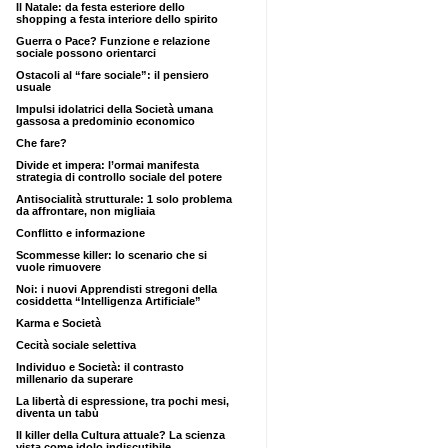
Il Natale: da festa esteriore dello
shopping a festa interiore dello spirito
Guerra o Pace? Funzione e relazione
sociale possono orientarci
Ostacoli al “fare sociale”: il pensiero
usuale
Impulsi idolatrici della Società umana
gassosa a predominio economico
Che fare?
Divide et impera: l’ormai manifesta
strategia di controllo sociale del potere
Antisocialità strutturale: 1 solo problema
da affrontare, non migliaia
Conflitto e informazione
Scommesse killer: lo scenario che si
vuole rimuovere
Noi: i nuovi Apprendisti stregoni della
cosiddetta “Intelligenza Artificiale”
Karma e Società
Cecità sociale selettiva
Individuo e Società: il contrasto
millenario da superare
La libertà di espressione, tra pochi mesi,
diventa un tabù
Il killer della Cultura attuale? La scienza
vista come idolo indiscutibile