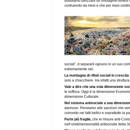
dobbiamo utilizzare un’immagine-sintesi ca
costruendo da mesi e che per mesi conti
sociali”, d separarli ognuno in un suo co
estremamente rari.
La montagna di rifiuti sociali in crescita
solo a chiacchiere. Ha infatti una struttur
Vale a dire che una sola dimensione soci
le soffoca.
Oggi
è la dimensione Economia
dimensione Culturale.
Nel sistema antisociale a una dimensio
dannoso. Pensiamo alle sanzioni che veng
coinvolto nei fatti bellici e soprattutto la
Parte più fragile,
che le misure anti-Covi
nell’unidimensionalità antisociale della
S