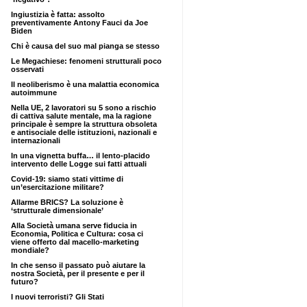
Ingiustizia è fatta: assolto
preventivamente Antony Fauci da Joe
Biden
Chi è causa del suo mal pianga se stesso
Le Megachiese: fenomeni strutturali poco
osservati
Il neoliberismo è una malattia economica
autoimmune
Nella UE, 2 lavoratori su 5 sono a rischio
di cattiva salute mentale, ma la ragione
principale è sempre la struttura obsoleta
e antisociale delle istituzioni, nazionali e
internazionali
In una vignetta buffa… il lento-placido
intervento delle Logge sui fatti attuali
Covid-19: siamo stati vittime di
un’esercitazione militare?
Allarme BRICS? La soluzione è
‘strutturale dimensionale’
Alla Società umana serve fiducia in
Economia, Politica e Cultura: cosa ci
viene offerto dal macello-marketing
mondiale?
In che senso il passato può aiutare la
nostra Società, per il presente e per il
futuro?
I nuovi terroristi? Gli Stati