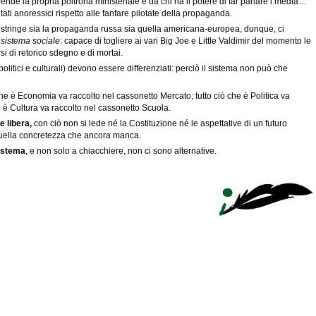
fende la propria poltrona ministeriale e da chi ha il potere di far parlare i media…
tati anoressici rispetto alle fanfare pilotate della propaganda.
costringe sia la propaganda russa sia quella americana-europea, dunque, ci
l sistema sociale
: capace di togliere ai vari Big Joe e Little Valdimir del momento le
i di retorico sdegno e di mortai.
olitici e culturali) devono essere differenziati: perciò il sistema non può che
che è Economia va raccolto nel cassonetto Mercato; tutto ciò che è Politica va
he è Cultura va raccolto nel cassonetto Scuola.
e libera,
con ciò non si lede né la Costituzione né le aspettative di un futuro
 quella concretezza che ancora manca.
sistema
, e non solo a chiacchiere, non ci sono alternative.