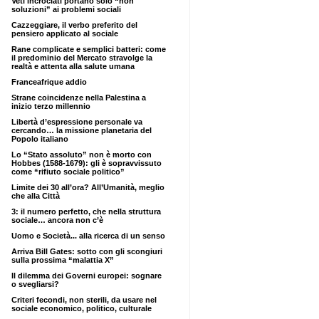
Veti incrociati portano solo “non
soluzioni” ai problemi sociali
Cazzeggiare, il verbo preferito del
pensiero applicato al sociale
Rane complicate e semplici batteri: come
il predominio del Mercato stravolge la
realtà e attenta alla salute umana
Franceafrique addio
Strane coincidenze nella Palestina a
inizio terzo millennio
Libertà d’espressione personale va
cercando… la missione planetaria del
Popolo italiano
Lo “Stato assoluto” non è morto con
Hobbes (1588-1679): gli è sopravvissuto
come “rifiuto sociale politico”
Limite dei 30 all’ora? All’Umanità, meglio
che alla Città
3: il numero perfetto, che nella struttura
sociale… ancora non c’è
Uomo e Società... alla ricerca di un senso
Arriva Bill Gates: sotto con gli scongiuri
sulla prossima “malattia X”
Il dilemma dei Governi europei: sognare
o svegliarsi?
Criteri fecondi, non sterili, da usare nel
sociale economico, politico, culturale