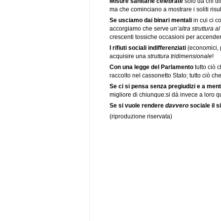
Misure sanitarie celebrate
solo da chi di
ma che cominciano a mostrare i soliti risul
Se usciamo dai binari mentali
in cui ci 
accorgiamo che serve
un’altra struttura a
crescenti tossiche occasioni per accenders
I rifiuti sociali indifferenziati
(economici, p
acquisire una
struttura tridimensionale
!
Con una legge del Parlamento
tutto ciò 
raccolto nel cassonetto Stato; tutto ciò c
Se ci si pensa senza pregiudizi e a ment
migliore di chiunque:si dà invece a loro
Se si vuole rendere
davvero
sociale il 
(riproduzione riservata)