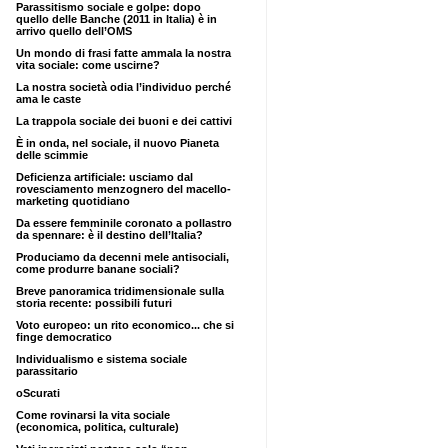
Parassitismo sociale e golpe: dopo
quello delle Banche (2011 in Italia) è in
arrivo quello dell’OMS
Un mondo di frasi fatte ammala la nostra
vita sociale: come uscirne?
La nostra società odia l’individuo perché
ama le caste
La trappola sociale dei buoni e dei cattivi
È in onda, nel sociale, il nuovo Pianeta
delle scimmie
Deficienza artificiale: usciamo dal
rovesciamento menzognero del macello-
marketing quotidiano
Da essere femminile coronato a pollastro
da spennare: è il destino dell’Italia?
Produciamo da decenni mele antisociali,
come produrre banane sociali?
Breve panoramica tridimensionale sulla
storia recente: possibili futuri
Voto europeo: un rito economico... che si
finge democratico
Individualismo e sistema sociale
parassitario
oScurati
Come rovinarsi la vita sociale
(economica, politica, culturale)