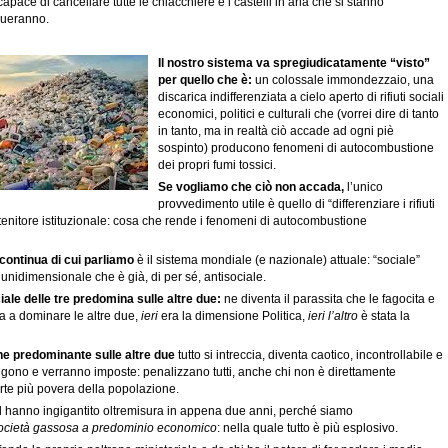
pace di cancellare tutte le chiacchiere e i castelli in aria che si stanno
nueranno.
Il nostro sistema va spregiudicatamente “visto”
per quello che è:
un colossale immondezzaio, una
discarica indifferenziata a cielo aperto di rifiuti sociali
economici, politici e culturali che (vorrei dire di tanto
in tanto, ma in realtà ciò accade ad ogni piè
sospinto) producono fenomeni di autocombustione
dei propri fumi tossici.
Se vogliamo che ciò non accada,
l’unico
provvedimento utile è quello di “differenziare i rifiuti
ntenitore istituzionale: cosa che rende i fenomeni di autocombustione
 continua di cui parliamo
è il sistema mondiale (e nazionale) attuale: “sociale”
a unidimensionale che è già, di per sé, antisociale.
ale delle tre predomina sulle altre due:
ne diventa il parassita che le fagocita e
 a dominare le altre due,
ieri
era la dimensione Politica,
ieri l’altro
è stata la
ne predominante sulle altre due
tutto si intreccia, diventa caotico, incontrollabile e
ono e verranno imposte: penalizzano tutti, anche chi non è direttamente
 parte più povera della popolazione.
d hanno ingigantito oltremisura in appena due anni, perché siamo
ocietà gassosa a predominio economico
: nella quale tutto è più esplosivo.