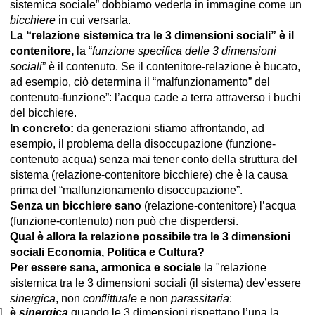
sistemica sociale” dobbiamo vederla in immagine come un
bicchiere
in cui versarla.
La “relazione sistemica tra le 3 dimensioni sociali” è il
contenitore,
la “
funzione specifica delle 3 dimensioni
sociali
” è il contenuto. Se il contenitore-relazione è bucato,
ad esempio, ciò determina il “malfunzionamento” del
contenuto-funzione”: l’acqua cade a terra attraverso i buchi
del bicchiere.
In concreto:
da generazioni stiamo affrontando, ad
esempio, il problema della disoccupazione (funzione-
contenuto acqua) senza mai tener conto della struttura del
sistema (relazione-contenitore bicchiere) che è la causa
prima del “malfunzionamento disoccupazione”.
Senza un bicchiere sano
(relazione-contenitore) l’acqua
(funzione-contenuto) non può che disperdersi.
Qual è allora la relazione possibile tra le 3 dimensioni
sociali Economia, Politica e Cultura?
Per essere sana, armonica e sociale
la "relazione
sistemica tra le 3 dimensioni sociali (il sistema) dev’essere
sinergica
, non
conflittuale
e non
parassitaria
:
è
sinergica
quando le 3 dimensioni rispettano l’una la