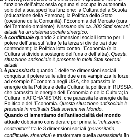
funzione dell’altra: ossia ognuna si occupa in autonomia
solo della sua specifica funzione: la Cultura della Scuola
(educazione della Persona), la Politica dello Stato
(coesione della Comunità), l’Economia del Mercato (cura
del Territorio-ambiente).
Nessuno dei ca. 200 Stati sovrani
attuali ha un sistema sociale sinergico
.
è
conflittuale
quando 2 dimensioni sociali lottano per il
potere dell’una sull’altra (e la terza si divide tra i due
contendenti): la Politica lotta contro l’Economia (e la
Cultura si divide a sostegno dell’una o dell’altra).
Questa
situazione antisociale è presente in molti Stati sovrani
attuali
.
è
parassitaria
quando 1 delle tre dimensioni sociali
conquista il potere sulle altre due e ne vampirizza le forze:
ad esempio l’Economia negli USA, che parassita le
energie della Politica e della Cultura; la politica in RUSSIA,
che parassita le energie dell’Economia e della Cultura; la
Cultura in AFGHANISTAN, che parassita le energie della
Politica e dell’Economia.
Questa situazione antisociale è
presente in molti altri Stati sovrani nel Mondo
.
Quando ci lamentiamo dell’antisocialità del mondo
attuale
dobbiamo considerare per prima la “
relazione-
contenitore
” tra le 3 dimensioni sociali (
parassitaria,
conflittuale, sinergica
) e trasformare quella
parassitaria
[in