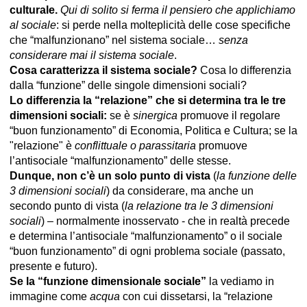
culturale.
Qui di solito si ferma il pensiero che applichiamo
al sociale
: si perde nella molteplicità delle cose specifiche
che “malfunzionano” nel sistema sociale…
senza
considerare mai il sistema sociale
.
Cosa caratterizza il sistema sociale?
Cosa lo differenzia
dalla “funzione” delle singole dimensioni sociali?
Lo differenzia la “relazione” che si determina tra le tre
dimensioni sociali:
se è
sinergica
promuove il regolare
“buon funzionamento” di Economia, Politica e Cultura; se la
"relazione" è
conflittuale o parassitaria
promuove
l’antisociale “malfunzionamento” delle stesse.
Dunque, non c’è un solo punto di vista
(
la funzione delle
3 dimensioni sociali
) da considerare, ma anche un
secondo punto di vista (
la relazione tra le 3 dimensioni
sociali
) – normalmente inosservato - che in realtà precede
e determina l’antisociale “malfunzionamento” o il sociale
“buon funzionamento” di ogni problema sociale (passato,
presente e futuro).
Se la “funzione dimensionale sociale”
la vediamo in
immagine come
acqua
con cui dissetarsi, la “relazione