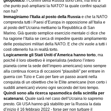
geopolitico
. I Confini della Russia sono certi, ma fino a
che punto può ampliarsi la NATO? la quale confini spaziali
non ha?
Immaginiamo l’Italia al posto della Russia
e che la NATO
comprenda tutti i Paesi d’Europa in opposizione all’Italia e
al posto dell’Ucraina mettiamo la Repubblica di San
Marino. Già questo semplice esercizio mentale ci dice che
ha ragione l’Italia se cerca di impedire questo ampliamento
delle postazioni militari della NATO. E che chi vuole a tutti i
costi ottenerlo ha in realtà torto.
Logicamente gli Stati Uniti d’America hanno torto
, ma
poiché il loro obiettivo è imperialista (vedono l’intero
pianeta come la sede dell’impero americano) sono sempre
alla continua ricerca di occasioni “plausibili” per entrare in
guerra con Tizio e Caio per fare un passo avanti nella
conquista di un obiettivo che le Elite americane (non certo i
sudditi americani)
vivono
ogni secondo del loro tempo.
Quindi sono alla ricerca spasmodica della scintilla per
scatenarsi.
Quale sarà nel caso dell’Ucraina lo sapremo
presto. Gli USA hanno già stabilito per la Russia la data
d’inizio il 16 febbraio 2022 - forse per non turbare il