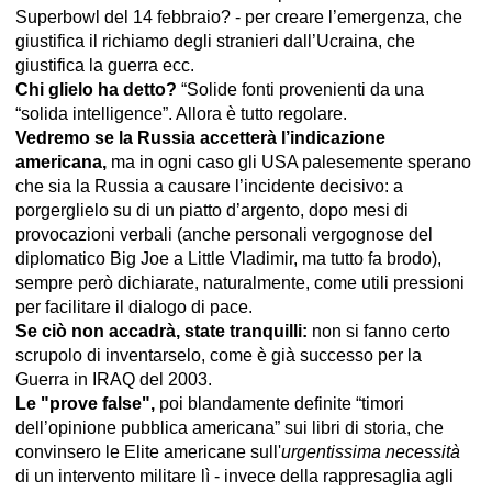
Superbowl del 14 febbraio? - per creare l’emergenza, che
giustifica il richiamo degli stranieri dall’Ucraina, che
giustifica la guerra ecc.
Chi glielo ha detto?
“Solide fonti provenienti da una
“solida intelligence”. Allora è tutto regolare.
Vedremo se la Russia accetterà l’indicazione
americana,
ma in ogni caso gli USA palesemente sperano
che sia la Russia a causare l’incidente decisivo: a
porgerglielo su di un piatto d’argento, dopo mesi di
provocazioni verbali (anche personali vergognose del
diplomatico Big Joe a Little Vladimir, ma tutto fa brodo),
sempre però dichiarate, naturalmente, come utili pressioni
per facilitare il dialogo di pace.
Se ciò non accadrà, state tranquilli:
non si fanno certo
scrupolo di inventarselo, come è già successo per la
Guerra in IRAQ del 2003.
Le "prove false",
poi blandamente definite “timori
dell’opinione pubblica americana” sui libri di storia, che
convinsero le Elite americane sull'
urgentissima
necessità
di un intervento militare lì - invece della rappresaglia agli