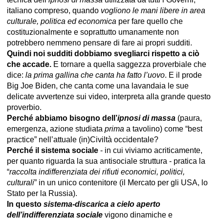
italiano compreso, quando
vogliono le mani libere
in area
culturale, politica ed economica
per fare quello che
costituzionalmente e soprattutto umanamente non
potrebbero nemmeno pensare di fare ai propri sudditi.
Quindi noi sudditi dobbiamo svegliarci rispetto a ciò
che accade.
E tornare a quella saggezza proverbiale che
dice:
la prima gallina che canta ha fatto l’uovo
. E il prode
Big Joe Biden, che canta come una lavandaia le sue
delicate avvertenze sui video, interpreta alla grande questo
proverbio.
Perché abbiamo bisogno dell’
ipnosi di massa
(paura,
emergenza, azione studiata
prima
a tavolino) come “best
practice” nell’attuale (in)Civiltà occidentale?
Perché il sistema sociale
- in cui viviamo acriticamente,
per quanto riguarda la sua antisociale struttura - pratica la
“
raccolta indifferenziata dei rifiuti economici, politici,
culturali
” in un unico contenitore (il Mercato per gli USA, lo
Stato per la Russia).
In questo
sistema-discarica a cielo aperto
dell’indifferenziata sociale
vigono dinamiche e