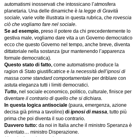
automatismi inosservati che intossicano l’atmosfera
planetaria. Una delle dinamiche è
la legge di Gravità
sociale
, varie volte illustrata in questa rubrica, che
rovescia
ciò che vogliamo fare nel sociale
.
Se ad esempio,
preso il potere da chi precedentemente lo
gestiva male, vogliamo dare vita a un Governo democratico
ecco che questo Governo nel tempo, anche breve, diventa
dittatoriale nella sostanza (pur mantenendo l’apparenza
formale democratica).
Questo stato di fatto,
come automatismo produce la
ragion di Stato giustificatrice e
la necessità dell’ipnosi di
massa come standard comportamentale
per driblare con
astuta eleganza tutti i limiti democratici.
Tutto
,
nel sociale economico, politico, culturale, finisce per
diventare
il contrario di quello che si dichiara
.
In questa logica antisociale
(paura, emergenza, azione
decisa già prima a tavolino)
di
ipnosi di massa
, tutto più
prima che poi diventa il suo contrario.
Davvero tutto:
da noi in Italia anche il ministro Speranza è
diventato… ministro Disperazione.