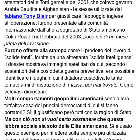
attentatori delle Torri gemelle del 2001 che coinvolgevano
Arabia Saudita e Afghanistan - le stesse utilizzate dal
fabiano Tony Blair
per giustificare l'appoggio inglese
all'operazione, furono presentate alla comunità
internazionale dall'allora segretario di Stato americano
Colin Powell nel febbraio del 2003,
poco più di un mese
prima dell'invasione
.
Furono offerte alla stampa
come il prodotto del lavoro di
"solide fonti", fornite da una altrettanto "solida intelligence".
Il dossier mostrava immagini satellitari da cui, secondo i
sostenitori della cosiddetta guerra preventiva, era possibile
identificare i luoghi in cui il dittatore custodiva le tanto
temute armi di distruzione di massa,
poi mai trovate
. Come
volevasi dimostrare.
Molti comportamenti geopolitici americani
sono allora
tutt’altra cosa dei principi democratici di cui si fanno
portatori? Sì, li giustificano però tutti con la ragion di Stato.
Ma con ciò
non si vuol certo sostenere
che questa
lebbra sociale sia solo delle Elite americane.
Si è usato
questo esempio per riflettere sulla sempre più utilizzata
tecnica dell’
ipnosi di massa
utilizzata da tutti i Governi,