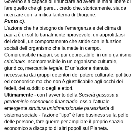
Governo sia capace di rinunciare ad avere le mani libere di
fare quello che gli pare… credo che, storicamente, sia da
ricercare con la mitica lanterna di Diogene.
Punto c).
L’azione che ha bisogno dell’emergenza e del clima di
paura è di solito banalmente riprovevole: un approfittarsi
dei deboli, un comportamento che stride con le funzioni
sociali dell’organismo che la mette in campo.
Comprensibile magari, se pur deprecabile, in un organismo
criminale
: incomprensibile in un organismo culturale,
giuridico, mercantile
legale
. E’ un’azione ritenuta
necessaria dai gruppi detentori del potere culturale, politico
ed economico ma che non è giustificabile agli occhi dei
fedeli, dei sudditi o degli elettori.
Ultimamente
- con l’avvento della
Società gassosa a
predominio economico-finanziario
, ossia l’attuale
emergente
struttura unidimensionale parassitaria
di
sistema sociale - l'azione "tipo" è fare business sulla pelle
delle persone, fare guerre per ampliare il proprio spazio
economico a discapito di altri popoli sul Pianeta.