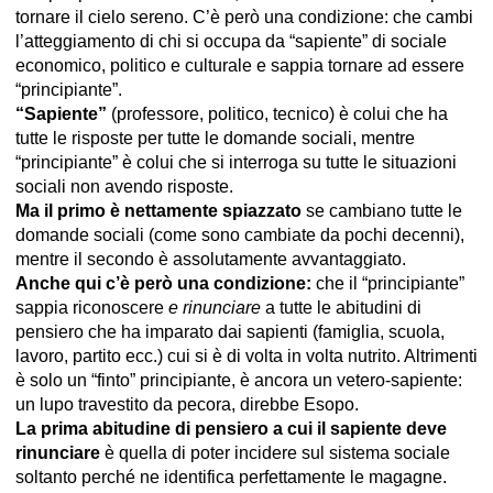
tornare il cielo sereno. C’è però una condizione: che cambi
l’atteggiamento di chi si occupa da “sapiente” di sociale
economico, politico e culturale e sappia tornare ad essere
“principiante”.
“Sapiente”
(professore, politico, tecnico) è colui che ha
tutte le risposte per tutte le domande sociali, mentre
“principiante” è colui che si interroga su tutte le situazioni
sociali non avendo risposte.
Ma il primo è nettamente spiazzato
se cambiano tutte le
domande sociali (come sono cambiate da pochi decenni),
mentre il secondo è assolutamente avvantaggiato.
Anche qui c’è però una condizione:
che il “principiante”
sappia riconoscere
e rinunciare
a tutte le abitudini di
pensiero che ha imparato dai sapienti (famiglia, scuola,
lavoro, partito ecc.) cui si è di volta in volta nutrito. Altrimenti
è solo un “finto” principiante, è ancora un vetero-sapiente:
un lupo travestito da pecora, direbbe Esopo.
La prima abitudine di pensiero a cui il sapiente deve
rinunciare
è quella di poter incidere sul sistema sociale
soltanto perché ne identifica perfettamente le magagne.