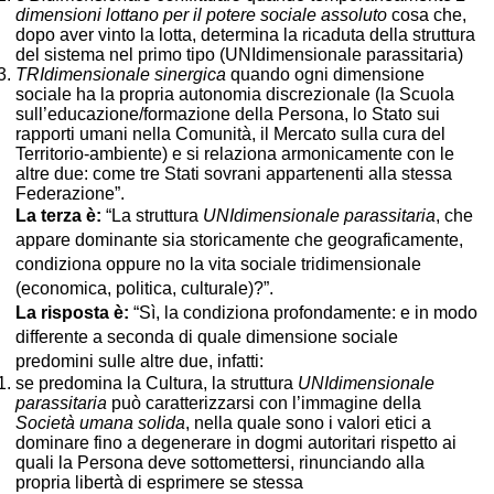
dimensioni
lottano per il potere sociale assoluto
cosa che,
dopo aver vinto la lotta, determina la ricaduta della struttura
del sistema nel primo tipo (UNIdimensionale parassitaria)
TRIdimensionale sinergica
quando ogni dimensione
sociale ha la propria autonomia discrezionale (la Scuola
sull’educazione/formazione della Persona, lo Stato sui
rapporti umani nella Comunità, il Mercato sulla cura del
Territorio-ambiente) e si relaziona armonicamente con le
altre due: come tre Stati sovrani appartenenti alla stessa
Federazione”.
La terza è:
“La struttura
UNIdimensionale parassitaria
, che
appare dominante sia storicamente che geograficamente,
condiziona oppure no la vita sociale tridimensionale
(economica, politica, culturale)?”.
La risposta è:
“Sì, la condiziona profondamente: e in modo
differente a seconda di quale dimensione sociale
predomini sulle altre due, infatti:
se predomina la Cultura, la struttura
UNIdimensionale
parassitaria
può caratterizzarsi con l’immagine della
Società umana solida
, nella quale sono i valori etici a
dominare fino a degenerare in dogmi autoritari rispetto ai
quali la Persona deve sottomettersi, rinunciando alla
propria libertà di esprimere se stessa