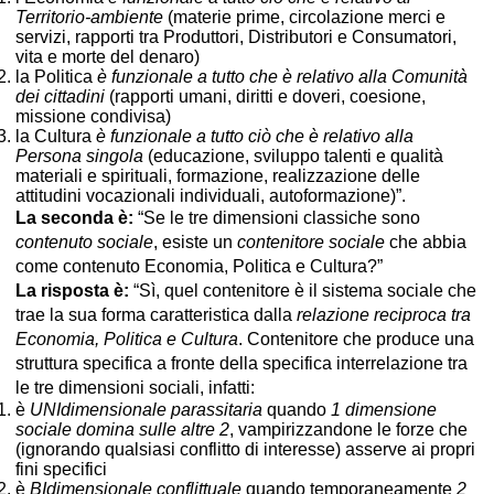
Territorio-ambiente
(materie prime, circolazione merci e
servizi, rapporti tra Produttori, Distributori e Consumatori,
vita e morte del denaro)
la Politica
è funzionale a tutto che è relativo alla Comunità
dei cittadini
(rapporti umani, diritti e doveri, coesione,
missione condivisa)
la Cultura
è funzionale a tutto ciò che è relativo alla
Persona singola
(educazione, sviluppo talenti e qualità
materiali e spirituali, formazione, realizzazione delle
attitudini vocazionali individuali, autoformazione)”.
La seconda è:
“Se le tre dimensioni classiche sono
contenuto sociale
, esiste un
contenitore sociale
che abbia
come contenuto Economia, Politica e Cultura?”
La risposta è:
“Sì, quel contenitore è il sistema sociale che
trae la sua forma caratteristica dalla
relazione reciproca tra
Economia, Politica e Cultura
. Contenitore che produce una
struttura specifica a fronte della specifica interrelazione tra
le tre dimensioni sociali, infatti:
è
UNIdimensionale parassitaria
quando
1 dimensione
sociale domina sulle altre 2
, vampirizzandone le forze che
(ignorando qualsiasi conflitto di interesse) asserve ai propri
fini specifici
è
BIdimensionale conflittuale
quando temporaneamente
2