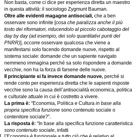
Non basta, come ci dice per esperienza diretta un maestro
in questa attività: il sociologo Zygmunt Bauman.
Oltre alle evidenti magagne antisociali,
che a ben
osservare sono infinite [
cosa che paralizza anche il più
tosto dei riformatori, riducendolo al piccolo cabotaggio del
day by day (ad esempio, dei solo quantitativi punti del
PNRR)
], occorre osservare qualcosa che viene a
manifestarsi solo facendo domande nuove, rispetto al
sistema sociale: domande che un sapiente navigato
nemmeno immagina perché sa solo rispondere a domande
vecchie, non ha la forza di farsene delle nuove.
Il principiante si fa invece domande nuove,
perché si
rende conto per esperienza diretta che le sapienti risposte
vecchie sono la causa dell’antisocialità economica, politica
e culturale attuale in cui è costretto a vivere.
La prima è:
“Economia, Politica e Cultura
in base alla
propria specifica funzione
sono contenuto sociale o
contenitore sociale?”.
La risposta è:
“In base alla specifica funzione caratteristica
sono
contenuto sociale
, infatti
l’Economia
è funzionale a tutto ciò che è relativo al