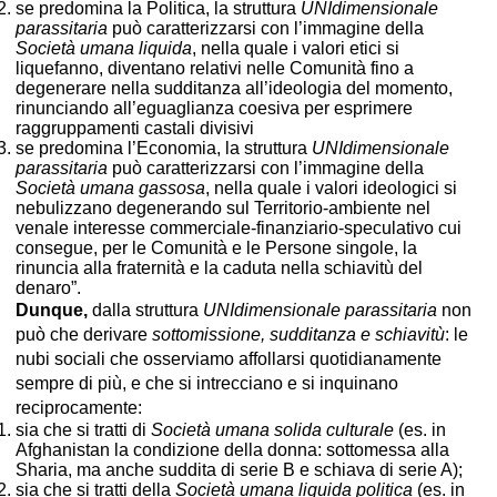
se predomina la Politica, la struttura
UNIdimensionale
parassitaria
può caratterizzarsi con l’immagine della
Società umana liquida
, nella quale i valori etici si
liquefanno, diventano relativi nelle Comunità fino a
degenerare nella sudditanza all’ideologia del momento,
rinunciando all’eguaglianza coesiva per esprimere
raggruppamenti castali divisivi
se predomina l’Economia, la struttura
UNIdimensionale
parassitaria
può caratterizzarsi con l’immagine della
Società umana gassosa
, nella quale i valori ideologici si
nebulizzano degenerando sul Territorio-ambiente nel
venale interesse commerciale-finanziario-speculativo cui
consegue, per le Comunità e le Persone singole, la
rinuncia alla fraternità e la caduta nella schiavitù del
denaro”.
Dunque,
dalla struttura
UNIdimensionale parassitaria
non
può che derivare
sottomissione, sudditanza e schiavitù
: le
nubi sociali che osserviamo affollarsi quotidianamente
sempre di più, e che si intrecciano e si inquinano
reciprocamente:
sia che si tratti di
Società umana solida
culturale
(es. in
Afghanistan la condizione della donna: sottomessa alla
Sharia, ma anche suddita di serie B e schiava di serie A);
sia che si tratti della
Società umana liquida politica
(es. in