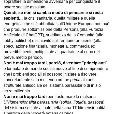
sopraffare la dimensione avversaria per conquistare il
potere sociale assoluto.
Quindi, se non si cambia modo di pensare e si resta
sapienti…
la crisi sanitaria, quella militare e quella
energetica che si è abbattuta sull’Unione Europea non può
che produrre sottomissione della Persona (alla Furbizia
Artificiale di ChatGPT), sudditanza della Comunità (alle
lobby politiche) e schiavitù sul Territorio-ambiente (alla
speculazione finanziaria, monetaria, commerciale):
prevedibilmente moltiplicate al quadrato e al cubo nel
breve, medio periodo.
Non è mai troppo tardi, perciò, diventare “principianti”
e formulare domande sociali nuove al fine di comprendere
che i problemi sociali si possono iniziare a risolvere
concretamente solo mettendo ordine
prima
al caos
strutturale antisociale del sistema parassitario di inizio
terzo millennio.
Non è mai troppo tardi
per trasformare la malsana
UNIdmensionalità parassitaria
(
solida, liquida, gassosa
)
del sistema sociale attuale nella sana TRIdimensionalità
sinergica della
Società umana calorica
.