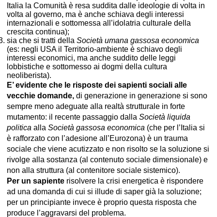
Italia la Comunità è resa suddita dalle ideologie di volta in
volta al governo, ma è anche schiava degli interessi
internazionali e sottomessa all’idolatria culturale della
crescita continua);
sia che si tratti della
Società umana gassosa economica
(es: negli USA il Territorio-ambiente è schiavo degli
interessi economici, ma anche suddito delle leggi
lobbistiche e sottomesso ai dogmi della cultura
neoliberista).
E’ evidente che le risposte dei sapienti sociali alle
vecchie domande,
di generazione in generazione si sono
sempre meno adeguate alla realtà strutturale in forte
mutamento: il recente passaggio dalla
Società liquida
politica
alla
Società gassosa economica
(che per l’Italia si
è rafforzato con l’adesione all’Eurozona) è un trauma
sociale che viene acutizzato e non risolto se la soluzione si
rivolge alla sostanza (al contenuto sociale dimensionale) e
non alla struttura (al contenitore sociale sistemico).
Per un sapiente
risolvere la crisi energetica è rispondere
ad una domanda di cui si illude di saper già la soluzione;
per un principiante invece è proprio questa risposta che
produce l’aggravarsi del problema.