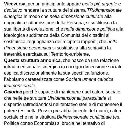
Viceversa,
per un principiante appare
molto più urgente e
risolutivo
rendere la struttura del sistema
TRIdimensionale
sinergica
in modo che
nella dimensione culturale
alla
dogmatica sottomissione della Persona, si sostituisca la
sua libertà di evoluzione; che
nella dimensione politica
alla
ideologica sudditanza della Comunità dei cittadini si
sostituisca l’eguaglianza dei reciproci rapporti; che
nella
dimensione economica
si sostituisca alla schiavitù la
fraternità esercitata sul Territorio-ambiente.
Questa struttura armonica,
che nasce da una relazione
intradimensionale sinergica in cui ogni dimensione sociale
esplica discrezionalmente la sua specifica funzione,
l’abbiamo caratterizzata come
Società umana calorica
tridimensionale
.
Calorica
perché capace di mantenere quel calore sociale
che nelle tre strutture
UNIdimensionali parassitarie
si
disperde raffreddandosi nel tentativo sterile di mantenere il
potere (es: nella Russia pre-abbattimento del muro); calore
sociale che nella struttura
Bidimensionale conflittuale
(es.
Politica contro Economia) si brucia nel tentativo di