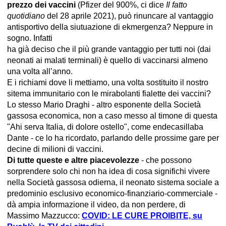
prezzo dei vaccini
(Pfizer del 900%, ci dice
Il fatto
quotidiano
del 28 aprile 2021), può rinuncare al vantaggio
antisportivo della siutuazione di ekmergenza? Neppure in
sogno. Infatti
ha già deciso che il più grande vantaggio per tutti noi (dai
neonati ai malati terminali) è quello di vaccinarsi almeno
una volta all’anno.
E i richiami dove li mettiamo, una volta sostituito il nostro
sitema immunitario con le mirabolanti fialette dei vaccini?
Lo stesso Mario Draghi - altro esponente della Società
gassosa economica, non a caso messo al timone di questa
"Ahi serva Italia, di dolore ostello", come endecasillaba
Dante - ce lo ha ricordato, parlando delle prossime gare per
decine di milioni di vaccini.
Di tutte queste e altre piacevolezze
- che possono
sorprendere solo chi non ha idea di cosa significhi vivere
nella Società gassosa odierna, il neonato sistema sociale a
predominio esclusivo economico-finanziario-commerciale -
dà ampia informazione il video, da non perdere, di
Massimo Mazzucco:
COVID: LE CURE PROIBITE, su