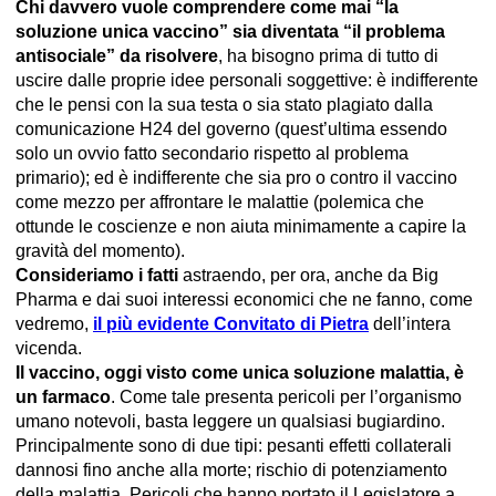
Chi davvero vuole comprendere come mai “la
soluzione unica vaccino” sia diventata “il problema
antisociale” da risolvere
, ha bisogno prima di tutto di
uscire dalle proprie idee personali soggettive: è indifferente
che le pensi con la sua testa o sia stato plagiato dalla
comunicazione H24 del governo (quest’ultima essendo
solo un ovvio fatto secondario rispetto al problema
primario); ed è indifferente che sia pro o contro il vaccino
come mezzo per affrontare le malattie (polemica che
ottunde le coscienze e non aiuta minimamente a capire la
gravità del momento).
Consideriamo i fatti
astraendo, per ora, anche da Big
Pharma e dai suoi interessi economici che ne fanno, come
vedremo,
il più evidente Convitato di Pietra
dell’intera
vicenda.
Il vaccino, oggi visto come unica soluzione malattia, è
un farmaco
. Come tale presenta pericoli per l’organismo
umano notevoli, basta leggere un qualsiasi bugiardino.
Principalmente sono di due tipi: pesanti effetti collaterali
dannosi fino anche alla morte; rischio di potenziamento
della malattia.
Pericoli che hanno portato il Legislatore a