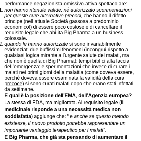
performance negazionista-omissivo-attiva spettacolare:
non hanno ritenute valide, né autorizzato sperimentazioni
per queste cure alternative precoci,
che hanno il difetto
principe (nell’attuale Società gassosa a predominio
economico!) di essere poco costose e di cancellare il
requisito legale che abilita Big Pharma a un business
colossale.
quando le hanno autorizzate
si sono invariabilmente
evidenziati due buffissimi fenomeni (incongrui rispetto a
qualsiasi logica mirante all'urgente salute dei malati, ma
che non è quella di Big Pharma): tempi biblici alla faccia
dell’emergenza; e sperimentazioni che invece di curare i
malati nei primi giorni della malattia (come doveva essere,
perché doveva essere esaminata la validità della
cura
precoce
) si sono curati malati dopo che erano stati infettati
da settimane.
E qual è la posizione dell’EMA, dell’Agenzia europea?
La stessa di FDA, ma migliorata. Al requisito legale (
il
medicinale risponde a una necessità medica non
soddisfatta
) aggiunge che: “ e
anche se questo metodo
esistesse, il nuovo prodotto potrebbe rappresentare un
importante vantaggio terapeutico per i malati”.
E Big Pharma, che già sta pensando di aumentare il