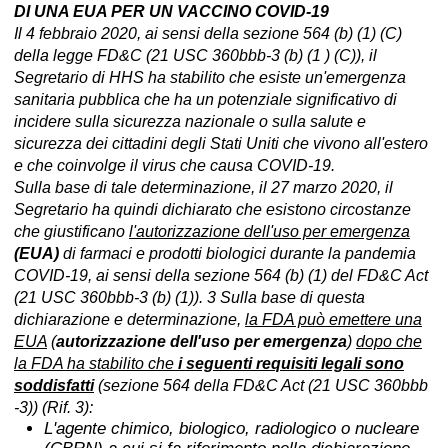
DI UNA EUA PER UN VACCINO COVID-19
Il 4 febbraio 2020, ai sensi della sezione 564 (b) (1) (C)
della legge FD&C (21 USC 360bbb-3 (b) (1 ) (C)), il
Segretario di HHS ha stabilito che esiste un'emergenza
sanitaria pubblica che ha un potenziale significativo di
incidere sulla sicurezza nazionale o sulla salute e
sicurezza dei cittadini degli Stati Uniti che vivono all'estero
e che coinvolge il virus che causa COVID-19.
Sulla base di tale determinazione, il 27 marzo 2020, il
Segretario ha quindi dichiarato che esistono circostanze
che giustificano
l'autorizzazione dell'uso per emergenza
(EUA)
di farmaci e prodotti biologici durante la pandemia
COVID-19, ai sensi della sezione 564 (b) (1) del FD&C Act
(21 USC 360bbb-3 (b) (1)). 3 Sulla base di questa
dichiarazione e determinazione,
la FDA può emettere una
EUA
(
autorizzazione dell'uso per emergenza
)
dopo che
la FDA ha stabilito che
i seguenti requisiti legali sono
soddisfatti
(sezione 564 della FD&C Act (21 USC 360bbb
-3)) (Rif. 3):
L'agente chimico, biologico, radiologico o nucleare