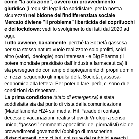
come “la soluzione”, ovvero un provvedimento
giuridico
(i requisiti legali da soddisfare, per la nostra
sicurezza)
nel bidone dell’indifferenziata sociale
Mercato diviene “il problema” liberticida dei coprifuochi
e dei lockdown
: vedi lo svolgimento dei fatti dal 2020 ad
oggi.
Tutto avviene, banalmente,
perché la Società gassosa
per sua stessa natura vuole realizzare solo profitti, soldi -
altro (valori, ideologie) non interessa - e Big Pharma (il
potere mondiale presidiato dall’Industria farmaceutica) li
sta perseguendo con ampio dispiegamento di propri uomini
e mezzi: seguendo gli impulsi della Società gassosa-
economica alla lettera. Per poterlo fare, però, ci sono due
condizioni da rispettare.
La prima condizione
(stato di emergenza)
è stata
soddisfatta sia dal punto di vista della comunicazione
(Martellamento H24 sui media; Hit Parade di contagi,
decessi e vaccinazioni; reality show di Virologi a senso
unico; “gassosi” commenti apocalittici dei giornalisti) sia dei
provvedimenti governativi (obbligo di mascherine,
distanziamenti, domiciliari, chiusure dei pubblici esercizi,