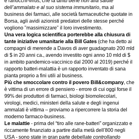
e ranocchi-virus, che fa tanto bene
non alla salute
dell’ammalato e al suo sistema immunitario
, ma al
business dei farmaci, alle società farmaceutiche quotate in
Borsa, agli avidi azionisti predatori delle stesse perché
vogliono "massimizzare" il loro investimento.
Una vera logica scientifica porterebbe alla chiusura di
tante iniziative umanitarie alla Bill Gates
(che ha detto ai
compagni di merende a Davos di aver guadagnato 200 mld
di $ in 20 anni ca., avendo investito ogni anno 10 mld di $
in ambito pandemico-vaccinico dal 2000 al 2019) perché il
rapporto batteri-malattia è un rapporto inventato di sana
pianta proprio a fini utili al business.
Più che smoccolare contro il povero Bill&company
, che
è vittima di un errore di pensiero - errore di cui oggi forse il
99% dei produttori di farmaci, biologi biomolecolari,
virologi, medici, ministeri della salute e degli ingenui
ammalati è vittima – proviamo a ripercorrere la storia del
moderno farmaco-business.
Le malattie
- prima del “tiro alle rane-batteri” organizzato e
riccamente finanziato a partire dalla metà dell'800 negli
USA - sono state in gran parte debellate
controllando