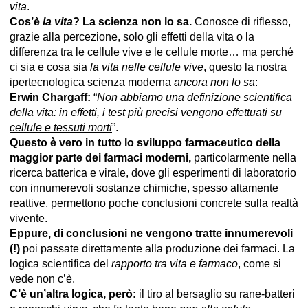
vita
.
Cos’è
la vita
? La scienza non lo sa.
Conosce di riflesso,
grazie alla percezione, solo gli effetti della vita o la
differenza tra le cellule vive e le cellule morte… ma perché
ci sia e cosa sia
la vita nelle cellule vive
, questo la nostra
ipertecnologica scienza moderna
ancora non lo sa
:
Erwin Chargaff:
“
Non abbiamo una definizione scientifica
della vita: in effetti, i test più precisi vengono effettuati su
cellule e tessuti morti
”.
Questo è vero in tutto lo sviluppo farmaceutico della
maggior parte dei farmaci moderni,
particolarmente nella
ricerca batterica e virale, dove gli esperimenti di laboratorio
con innumerevoli sostanze chimiche, spesso altamente
reattive, permettono poche conclusioni concrete sulla realtà
vivente.
Eppure, di conclusioni ne vengono tratte innumerevoli
(!)
poi passate direttamente alla produzione dei farmaci. La
logica scientifica del
rapporto tra vita e farmaco
, come si
vede non c’è.
C’è un’altra logica, però:
il tiro al bersaglio su rane-batteri