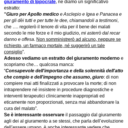
giuramento di Ippocrate
, ne diamo un significativo
estratto:
“
Giuro per Apollo medico
e Asclepio e Igea e Panacea e
per gli dèi tutti e per tutte le dee,
chiamandoli a testimoni
,
che …. regolerò il tenore di vita per il bene dei malati
secondo le mie forze e il mio giudizio,
mi asterrò dal recar
danno e offesa
.
Non somministrerò ad alcuno, neppure se
richiesto, un farmaco mortale, né suggerirò un tale
consiglio
”.
Adesso vediamo un estratto del giuramento moderno
e
scopriamo che… qualcosa manca:
“
Consapevole dell'importanza e della solennità dell'atto
che compio e dell'impegno che assumo
,
giuro
: di non
compiere mai atti finalizzati a provocare la morte; di non
intraprendere né insistere in procedure diagnostiche e
interventi terapeutici clinicamente inappropriati ed
eticamente non proporzionati, senza mai abbandonare la
cura del malato”.
Se è interessante osservare
il passaggio dal giuramento
agli dei al giuramento a se stessi, che parla dell’evoluzione
dell’essere umano, è anche interessante vedere che