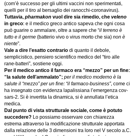
(com’è successo per gli ultimi vaccini non sperimentati,
quelli per il tiro al bersaglio dei ranocchi-coronavirus).
Tuttavia,
pharmakon
vuol dire sia rimedio, che
veleno
in greco
: e il medico greco antico sapeva che ogni cosa
può guarire o ammalare, oltre a sapere che “
il terreno è
tutto e il germe
(batterio vivo o virus morto che sia)
non è
niente
”.
Vale a dire l’esatto contrario
di quanto il debole,
semplicistico, pensiero scientifico medico del “tiro alle
rane-batteri”, sostiene oggi.
Per il medico antico il farmaco era “mezzo” per un fine:
“la salute dell’ammalato”;
per il medico moderno è la
salute il “mezzo” per un fine: “il farmaco-business”
, come ci
ha insegnato con evidenza lapalissiana l’emergenza cov-
sars-2. Si è invertita la dinamica, si è annullata l’etica
medica.
Dal punto di vista strutturale sociale, come è potuto
succedere?
Lo possiamo osservare con chiarezza
estrema attraverso la modificazione strutturale apportata
dalla relazione delle 3 dimensioni tra loro nel V secolo a.C.