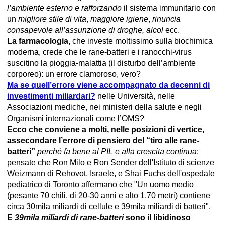
l’ambiente esterno e rafforzando
il sistema immunitario con
un
migliore stile di vita
,
maggiore igiene
,
rinuncia
consapevole all’assunzione di droghe, alcol
ecc.
La farmacologia,
che investe moltissimo sulla biochimica
moderna, crede che le rane-batteri e i ranocchi-virus
suscitino la pioggia-malattia (il disturbo dell’ambiente
corporeo): un errore clamoroso, vero?
Ma se quell’errore viene accompagnato da decenni di
investimenti miliardari?
nelle Università, nelle
Associazioni mediche, nei ministeri della salute e negli
Organismi internazionali come l’OMS?
Ecco che conviene a molti, nelle posizioni di vertice,
assecondare l’errore di pensiero del “tiro alle rane-
batteri”
perché fa bene al PIL e alla crescita continua
:
pensate che Ron Milo e Ron Sender dell'Istituto di scienze
Weizmann di Rehovot, Israele, e Shai Fuchs dell'ospedale
pediatrico di Toronto affermano che "Un uomo medio
(pesante 70 chili, di 20-30 anni e alto 1,70 metri) contiene
circa 30mila miliardi di cellule e
39mila miliardi di batteri
".
E
39mila miliardi di rane-batteri
sono il libidinoso