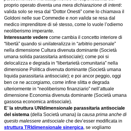
proprio operato diventa
una mera dichiarazione di intenti
:
valida solo se resa dal “Dottor Onesti” come lo chiamava il
Goldoni nelle sue Commedie e
non valida
se resa dal
medico imprenditore di sé stesso, come lo vuole l’odierno
neoliberismo imperante.
Interessante vedere
come cambia il concetto interiore di
“libertà” quando si
unilateralizza
in “arbitrio personale”
nella dimensione Cultura divenuta dominante (Società
umana solida parassitaria antisociale); come poi si
delocalizza e degrada in “libertarietà comunitaria” nella
dimensione Politica divenuta dominante (Società umana
liquida parassitaria antisociale); e poi ancor peggio, oggi
ben ce ne accorgiamo, come infine slitta e degrada
ulteriormente in “neoliberismo finanziario” nell’attuale
dimensione Economia divenuta dominante (Società umana
gassosa economica antisociale).
E’ la struttura UNIdimensionale parassitaria antisociale
del sistema
(della Società umana)
la causa prima anche di
questo malessere antisociale
che dev’esser modificata in
struttura TRIdimensionale sinergica
, se vogliamo