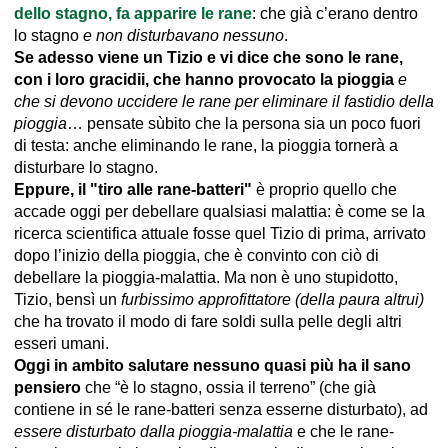
dello stagno, fa apparire le rane
: che già c’erano dentro
lo stagno
e non disturbavano nessuno
.
Se adesso viene un Tizio e vi dice che sono le rane,
con i loro gracidii, che hanno provocato la pioggia
e
che si devono uccidere le rane per eliminare il fastidio della
pioggia
… pensate sùbito che la persona sia un poco fuori
di testa: anche eliminando le rane, la pioggia tornerà a
disturbare lo stagno.
Eppure, il "tiro alle rane-batteri"
è proprio quello che
accade oggi per debellare qualsiasi malattia: è come se la
ricerca scientifica attuale fosse quel Tizio di prima, arrivato
dopo l’inizio della pioggia, che è convinto con ciò di
debellare la pioggia-malattia. Ma non è uno stupidotto,
Tizio, bensì un
furbissimo approfittatore (della paura altrui)
che ha trovato il modo di fare soldi sulla pelle degli altri
esseri umani.
Oggi in ambito salutare nessuno quasi più ha il sano
pensiero
che “è lo stagno, ossia il terreno” (che già
contiene in sé le rane-batteri senza esserne disturbato), ad
essere disturbato dalla pioggia-malattia
e che le rane-