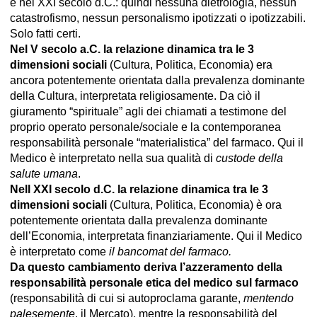
e nel XXI secolo d.C.: quindi nessuna dietrologia, nessun
catastrofismo, nessun personalismo ipotizzati o ipotizzabili.
Solo fatti certi.
Nel V secolo a.C. la relazione dinamica tra le 3
dimensioni sociali
(Cultura, Politica, Economia) era
ancora potentemente orientata dalla prevalenza dominante
della Cultura, interpretata religiosamente. Da ciò il
giuramento “spirituale” agli dei chiamati a testimone del
proprio operato personale/sociale e la contemporanea
responsabilità personale “materialistica” del farmaco. Qui il
Medico è interpretato nella sua qualità di
custode della
salute umana
.
Nell XXI secolo d.C. la relazione dinamica tra le 3
dimensioni sociali
(Cultura, Politica, Economia) è ora
potentemente orientata dalla prevalenza dominante
dell’Economia, interpretata finanziariamente. Qui il Medico
è interpretato come
il bancomat del farmaco.
Da questo cambiamento deriva l’azzeramento della
responsabilità personale etica del medico sul farmaco
(responsabilità di cui si autoproclama garante,
mentendo
palesemente
, il Mercato), mentre la responsabilità del