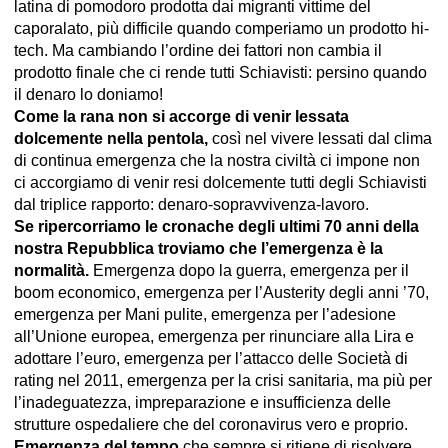
latina di pomodoro prodotta dai migranti vittime del
caporalato, più difficile quando comperiamo un prodotto hi-
tech. Ma cambiando l’ordine dei fattori non cambia il
prodotto finale che ci rende tutti Schiavisti: persino quando
il denaro lo doniamo!
Come la rana non si accorge di venir lessata
dolcemente nella pentola,
così nel vivere lessati dal clima
di continua emergenza che la nostra civiltà ci impone non
ci accorgiamo di venir resi dolcemente tutti degli Schiavisti
dal triplice rapporto: denaro-sopravvivenza-lavoro.
Se ripercorriamo le cronache degli ultimi 70 anni della
nostra Repubblica troviamo che l’emergenza è la
normalità.
Emergenza dopo la guerra, emergenza per il
boom economico, emergenza per l’Austerity degli anni ’70,
emergenza per Mani pulite, emergenza per l’adesione
all’Unione europea, emergenza per rinunciare alla Lira e
adottare l’euro, emergenza per l’attacco delle Società di
rating nel 2011, emergenza per la crisi sanitaria, ma più per
l’inadeguatezza, impreparazione e insufficienza delle
strutture ospedaliere che del coronavirus vero e proprio.
Emergenza del tempo
che sempre si ritiene di risolvere