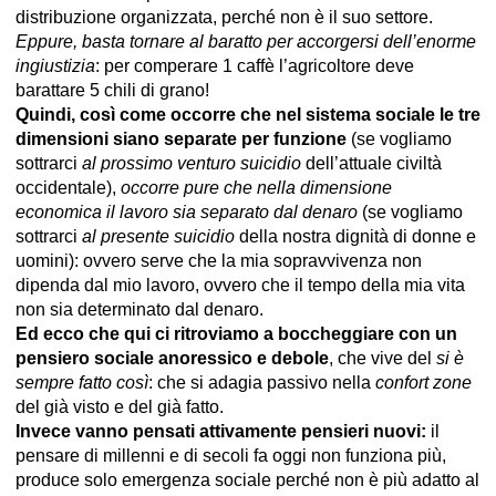
distribuzione organizzata, perché non è il suo settore.
Eppure, basta tornare al baratto per accorgersi dell’enorme
ingiustizia
: per comperare 1 caffè l’agricoltore deve
barattare 5 chili di grano!
Quindi,
così come occorre che nel sistema sociale le tre
dimensioni siano separate per funzione
(se vogliamo
sottrarci
al prossimo venturo suicidio
dell’attuale civiltà
occidentale),
occorre pure che nella dimensione
economica il lavoro sia separato dal denaro
(se vogliamo
sottrarci
al presente suicidio
della nostra dignità di donne e
uomini): ovvero serve che la mia sopravvivenza non
dipenda dal mio lavoro, ovvero che il tempo della mia vita
non sia determinato dal denaro.
Ed ecco che qui ci ritroviamo a boccheggiare con un
pensiero sociale anoressico e debole
, che vive del
si è
sempre fatto così
: che si adagia passivo nella
confort zone
del già visto e del già fatto.
Invece vanno pensati attivamente pensieri nuovi:
il
pensare di millenni e di secoli fa oggi non funziona più,
produce solo emergenza sociale perché non è più adatto al