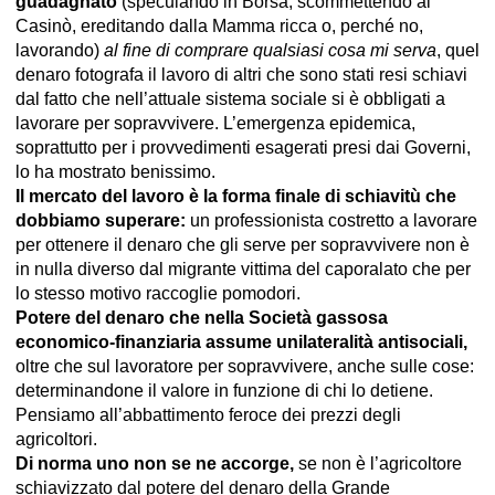
guadagnato
(speculando in Borsa, scommettendo al
Casinò, ereditando dalla Mamma ricca o, perché no,
lavorando)
al fine di comprare qualsiasi cosa mi serva
, quel
denaro fotografa il lavoro di altri che sono stati resi schiavi
dal fatto che nell’attuale sistema sociale si è obbligati a
lavorare per sopravvivere. L’emergenza epidemica,
soprattutto per i provvedimenti esagerati presi dai Governi,
lo ha mostrato benissimo.
Il mercato del lavoro è la forma finale di schiavitù che
dobbiamo superare:
un professionista costretto a lavorare
per ottenere il denaro che gli serve per sopravvivere non è
in nulla diverso dal migrante vittima del caporalato che per
lo stesso motivo raccoglie pomodori.
Potere del denaro che nella Società gassosa
economico-finanziaria assume unilateralità antisociali,
oltre che sul lavoratore per sopravvivere, anche sulle cose:
determinandone il valore in funzione di chi lo detiene.
Pensiamo all’abbattimento feroce dei prezzi degli
agricoltori.
Di norma uno non se ne accorge,
se non è l’agricoltore
schiavizzato dal potere del denaro della Grande