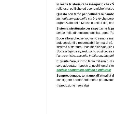
In realtà la storia ci ha insegnato che c’
religiose, politiche ed economiche irrespo
Questo non tanto per pettinare le bambo
immediatamente nella via breve
che però 
organizzato delle Masse o delle Élite) che
Sistema strutturato per rispettarne la p
coesa
nella dimensione politica, come
Te
Ecco allora che
, se vogliamo sempre meno
autocoscienti e responsabili (prima di sé,
sistema a struttura UNIdimensionale (sia 
Società liquida a predominio politico
, sia
l’anacronistica
raccolta
indifferenziata
dei 
E’ giunta l’ora
, a inizio terzo millennio, d
solo adeguato, rispetto ai nostri tempi sto
sociale economico politico e culturale
.
Sempre, dunque, torniamo all’attualità d
confliggere permanentemente per diventare
(riproduzione riservata)