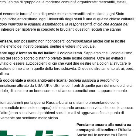
ntro l’anima di gruppo delle moderne comunità organizzate: mercantili, statali,
d economic forum è una di queste chiese mercantili anticristiane; ogni Stato
olitiche anticristiane; ogni Università degli studi è una di queste chiese culturali
ngolo individuo le esàutori
assumendosi la responsabilità di ciò che accade nel
interiore per risolvere in concreto le brucianti questioni sociali che stanno
pensare
, non possiamo non riconoscerci
corresponsabili
anche con le nostre
e effetto del nostro pensare, sentire e volere individuale.
e oggi è lontano da noi italiani: il colonialismo.
Sappiamo che il colonialismo
ici del secolo scorso ci hanno privato delle nostre colonie. Oltre ad evitarci il
tato di essere autocoscienti di ciò che vuol dire gestire una colonia: sfruttare le
aterie prime che in quello della loro schiavitù. Di questo sfruttamento altrui, però,
t’ora.
iltà occidentale a guida anglo-americana
(
Società gassosa a predominio
lonialismo attivato da USA, UK e UE nei confronti di quelle parti del mondo che ci
dole, di costruire un benessere di cui ancora beneficiamo… apparentemente
zioni apparenti per la guerra Russia-Ucraina si stanno presentando come
ne mondiale (non solo europea): dimostrando ancora una volta che con le accuse
l’altro!) non si risolvono i problemi sociali, ma li si aggravano fino al punto di
ntivamente ora sentiamo molto vicino.
Pensiamo ancora alla nostra ex-
compagnia di bandiera: l’Alitalia
.
Anche qui le accuse tra i Partiti