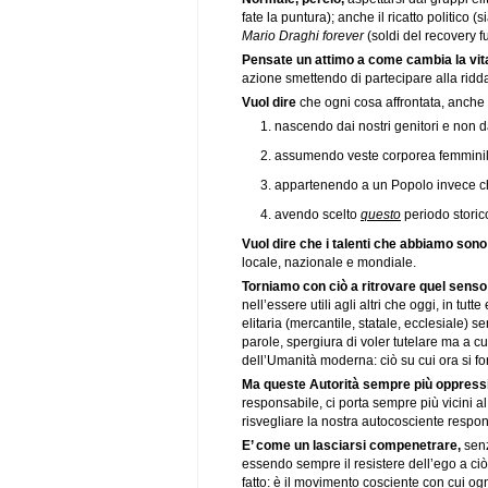
fate la puntura); anche il ricatto politico (
Mario Draghi forever
(soldi del recovery fu
Pensate un attimo a come cambia la vit
azione smettendo di partecipare alla ridda 
Vuol dire
che ogni cosa affrontata, anche p
nascendo dai nostri genitori e non da
assumendo veste corporea femminil
appartenendo a un Popolo invece che
avendo scelto
questo
periodo storic
Vuol dire che i talenti che abbiamo sono
locale, nazionale e mondiale.
Torniamo con ciò a ritrovare quel senso d
nell’essere utili agli altri che oggi, in tut
elitaria (mercantile, statale, ecclesiale)
parole, spergiura di voler tutelare ma a cu
dell’Umanità moderna: ciò su cui ora si fo
Ma queste Autorità sempre più oppress
responsabile, ci porta sempre più vicini a
risvegliare la nostra autocosciente respons
E’ come un lasciarsi compenetrare,
senz
essendo sempre il resistere dell’ego a ciò 
fatto: è il movimento cosciente con cui o