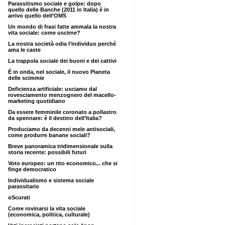
Parassitismo sociale e golpe: dopo
quello delle Banche (2011 in Italia) è in
arrivo quello dell’OMS
Un mondo di frasi fatte ammala la nostra
vita sociale: come uscirne?
La nostra società odia l’individuo perché
ama le caste
La trappola sociale dei buoni e dei cattivi
È in onda, nel sociale, il nuovo Pianeta
delle scimmie
Deficienza artificiale: usciamo dal
rovesciamento menzognero del macello-
marketing quotidiano
Da essere femminile coronato a pollastro
da spennare: è il destino dell’Italia?
Produciamo da decenni mele antisociali,
come produrre banane sociali?
Breve panoramica tridimensionale sulla
storia recente: possibili futuri
Voto europeo: un rito economico... che si
finge democratico
Individualismo e sistema sociale
parassitario
oScurati
Come rovinarsi la vita sociale
(economica, politica, culturale)