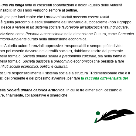
è
una via lunga
fatta di crescenti sopraffazioni e dolori (quello delle Autorità
nsabili) in cui i nodi vengono sempre al pettine.
le,
ma per farci capire che
i problemi sociali possono essere risolti
è quella percorribile esclusivamente dall’individuo autocosciente (non il gruppo
 riesce a vivere
in un sistema sociale favorevole all’autocoscienza individuale
.
roiezione
come
Persona autocosciente
nella dimensione Cultura, come
Comunità
rritorio-ambiente curato
nella dimensione economica.
 Autorità autoreferenziali oppressive irresponsabili e sempre più individui
 per poi esserlo davvero nella realtà sociale), dobbiamo uscire dal presente
nella forma di
Società umana solida a predominio culturale
, sia nella forma di
 nella forma di
Società gassosa a predominio economico
) che persiste a fare
rifiuti sociali economici, politici e culturali.
i istituire responsabilmente il sistema sociale a struttura TRIdimensionale che è il
rici del presente e del prossimo avvenire, per fare
la
raccolta
differenziata
del
ella
Società umana calorica armonica
,
in cui le tre dimensioni cessano di
, finalmente, collaborative e sinergiche.