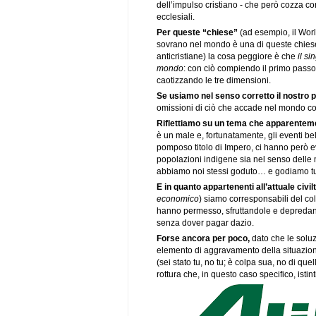
dell’impulso cristiano - che però cozza co
ecclesiali.
Per queste “chiese”
(ad esempio, il Worl
sovrano nel mondo è una di queste chiese p
anticristiane) la cosa peggiore è che
il si
mondo
: con ciò compiendo il primo passo 
caotizzando le tre dimensioni.
Se usiamo nel senso corretto il nostro 
omissioni di ciò che accade nel mondo com
Riflettiamo su un tema che apparentement
è un male e, fortunatamente, gli eventi bell
pomposo titolo di Impero, ci hanno però evi
popolazioni indigene sia nel senso delle m
abbiamo noi stessi goduto… e godiamo tut
E in quanto appartenenti all’attuale civ
economico
) siamo corresponsabili del co
hanno permesso, sfruttandole e depredan
senza dover pagar dazio.
Forse ancora per poco,
dato che le solu
elemento di aggravamento della situazio
(sei stato tu, no tu; è colpa sua, no di quel
rottura che, in questo caso specifico, isti