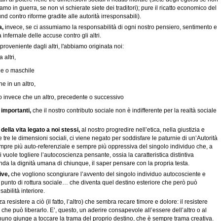
siamo in guerra, se non vi schierate siete dei traditori); pure il ricatto economico del
nd contro riforme gradite alle autorità irresponsabili).
a,
invece, se ci assumiamo la responsabilità di ogni nostro pensiero, sentimento e
infernale delle accuse contro gli altri.
roveniente dagli altri, l'abbiamo originata noi:
 altri,
e o maschile
 in un altro,
o invece che un altro, precedente o successivo
 importanti,
che il nostro contributo sociale non è indifferente per la realtà sociale
ella vita legato a noi stessi,
al nostro progredire nell’etica, nella giustizia e
te e tre le dimensioni sociali, ci viene negato per soddisfare le paturnie di un’Autorità
 sempre più auto-referenziale e sempre più oppressiva del singolo individuo che, a
i vuole togliere l’autocoscienza pensante, ossia la caratteristica distintiva
nda la dignità umana di chiunque, il saper pensare con la propria testa.
ive,
che vogliono scongiurare l’avvento del singolo individuo autocosciente e
l punto di rottura sociale… che diventa quel destino esteriore che però può
abilità interiore.
a resistere a ciò (il fatto, l’altro) che sembra recare timore e dolore: il resistere
che può liberarlo. E’, questo, un aderire consapevole all’essere dell’altro o al
gnuno giunge a toccare la trama del proprio destino, che è sempre trama creativa.