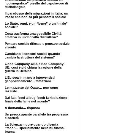
“pornografico” pisello del capolavoro di
Michelangelo
Il paradosso delle migrazioni in Italia: un
Paese che non sa più pensare il sociale
Lo Stato, oggi, è un “bene” o un “male”
sociale?
Cosa trasforma una possibile Civiltà
creativa in un’Inciviltà distruttiva?
Pensare sociale riflesso e pensare sociale
vivente
Cambiano i concetti sociali quando
cambia la struttura del sistema?
Good Company-USA e Bad Company-
UE: così è più chiara la ragione della
guerra in Ucraina
L’Europa in mano a interventisti
geopoliticamente... tafazziani
Le mazzette del Qatar… non sono
razziste
Dal fast food al bug food: la risoluzione
finale della fame nel mondo?
A domanda… risposta
Un preoccupante parallelo tra progresso
e società
La Scienza muore quando diventa
“fede”… specialmente nella business-
brama