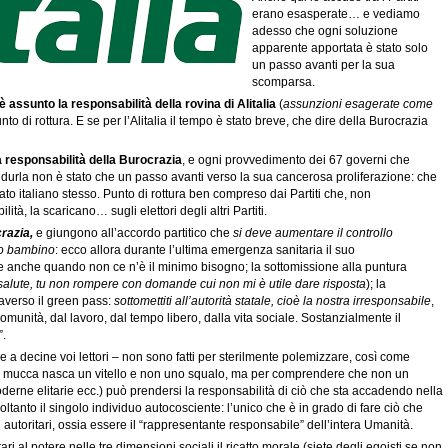
erano esasperate… e vediamo
adesso che ogni soluzione
apparente apportata è stato solo
un passo avanti per la sua
scomparsa.
 assunto la responsabilità della rovina di Alitalia
(
assunzioni esagerate come
punto di rottura. E se per l’Alitalia il tempo è stato breve, che dire della Burocrazia
a responsabilità della Burocrazia
, e ogni provvedimento dei 67 governi che
durla non è stato che un passo avanti verso la sua cancerosa proliferazione: che
ato italiano stesso. Punto di rottura ben compreso dai Partiti che, non
, la scaricano… sugli elettori degli altri Partiti.
razia,
e giungono all’accordo partitico che
si deve aumentare il controllo
to bambino
: ecco allora durante l’ultima emergenza sanitaria il suo
 anche quando non ce n’è il minimo bisogno; la sottomissione alla puntura
 salute, tu non rompere con domande cui non mi è utile dare risposta
); la
averso il green pass:
sottomettiti all’autorità statale, cioè
la nostra irresponsabile
,
 comunità, dal lavoro, dal tempo libero, dalla vita sociale. Sostanzialmente il
”.
e a decine voi lettori – non sono fatti per sterilmente polemizzare, così come
na mucca nasca un vitello e non uno squalo, ma per comprendere che non un
derne elitarie ecc.) può prendersi la responsabilità di ciò che sta accadendo nella
ltanto il singolo individuo autocosciente: l’unico che è in grado di fare ciò che
 autoritari, ossia essere il “rappresentante responsabile” dell’intera Umanità.
ari al potere nelle tre dimensioni sociali il ricatto morale (siete degli egoisti se non