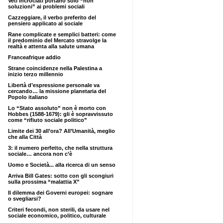
Veti incrociati portano solo “non
soluzioni” ai problemi sociali
Cazzeggiare, il verbo preferito del
pensiero applicato al sociale
Rane complicate e semplici batteri: come
il predominio del Mercato stravolge la
realtà e attenta alla salute umana
Franceafrique addio
Strane coincidenze nella Palestina a
inizio terzo millennio
Libertà d’espressione personale va
cercando… la missione planetaria del
Popolo italiano
Lo “Stato assoluto” non è morto con
Hobbes (1588-1679): gli è sopravvissuto
come “rifiuto sociale politico”
Limite dei 30 all’ora? All’Umanità, meglio
che alla Città
3: il numero perfetto, che nella struttura
sociale… ancora non c’è
Uomo e Società... alla ricerca di un senso
Arriva Bill Gates: sotto con gli scongiuri
sulla prossima “malattia X”
Il dilemma dei Governi europei: sognare
o svegliarsi?
Criteri fecondi, non sterili, da usare nel
sociale economico, politico, culturale