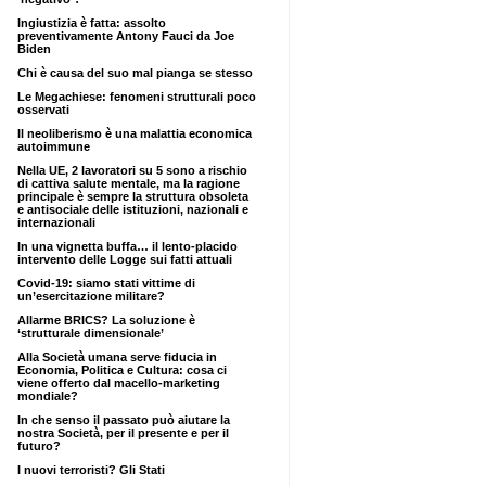
Ingiustizia è fatta: assolto
preventivamente Antony Fauci da Joe
Biden
Chi è causa del suo mal pianga se stesso
Le Megachiese: fenomeni strutturali poco
osservati
Il neoliberismo è una malattia economica
autoimmune
Nella UE, 2 lavoratori su 5 sono a rischio
di cattiva salute mentale, ma la ragione
principale è sempre la struttura obsoleta
e antisociale delle istituzioni, nazionali e
internazionali
In una vignetta buffa… il lento-placido
intervento delle Logge sui fatti attuali
Covid-19: siamo stati vittime di
un’esercitazione militare?
Allarme BRICS? La soluzione è
‘strutturale dimensionale’
Alla Società umana serve fiducia in
Economia, Politica e Cultura: cosa ci
viene offerto dal macello-marketing
mondiale?
In che senso il passato può aiutare la
nostra Società, per il presente e per il
futuro?
I nuovi terroristi? Gli Stati