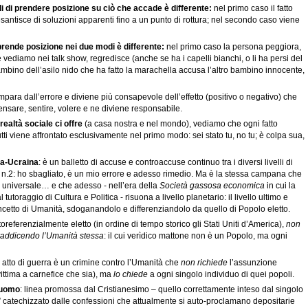
 di prendere posizione su ciò che accade è differente:
nel primo caso il fatto
pesantisce di soluzioni apparenti fino a un punto di rottura; nel secondo caso viene
rende posizione nei due modi è differente:
nel primo caso la persona peggiora,
vediamo nei talk show, regredisce (anche se ha i capelli bianchi, o li ha persi del
l bambino dell’asilo nido che ha fatto la marachella accusa l’altro bambino innocente,
mpara dall’errore e diviene più consapevole dell’effetto (positivo o negativo) che
pensare, sentire, volere e ne diviene responsabile.
ealtà sociale ci offre
(a casa nostra e nel mondo), vediamo che ogni fatto
tti viene affrontato esclusivamente nel primo modo: sei stato tu, no tu; è colpa sua,
ia-Ucraina
: è un balletto di accuse e controaccuse continuo tra i diversi livelli di
a n.2: ho sbagliato, è un mio errore e adesso rimedio. Ma è la stessa campana che
o universale… e che adesso - nell’era della
Società gassosa economica
in cui la
oraggio di Cultura e Politica - risuona a livello planetario: il livello ultimo e
concetto di Umanità, sdoganandolo e differenziandolo da quello di Popolo eletto.
referenzialmente eletto (in ordine di tempo storico gli Stati Uniti d’America),
non
raddicendo l’Umanità stessa
: il cui verìdico mattone non è un Popolo, ma ogni
atto di guerra è un crimine contro l’Umanità che
non richiede
l’assunzione
ittima a carnefice che sia), ma
lo chiede
a ogni singolo individuo di quei popoli.
l’uomo
: linea promossa dal Cristianesimo – quello correttamente inteso dal singolo
” catechizzato dalle confessioni che attualmente si auto-proclamano depositarie