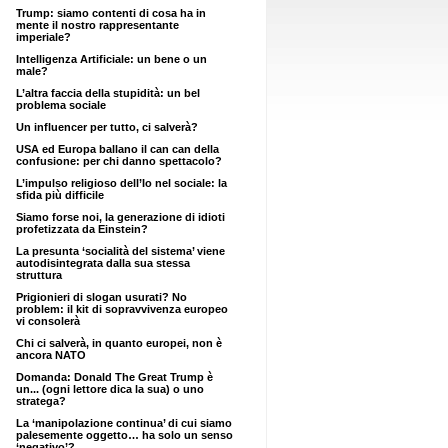
Trump: siamo contenti di cosa ha in
mente il nostro rappresentante
imperiale?
Intelligenza Artificiale: un bene o un
male?
L’altra faccia della stupidità: un bel
problema sociale
Un influencer per tutto, ci salverà?
USA ed Europa ballano il can can della
confusione: per chi danno spettacolo?
L’impulso religioso dell’Io nel sociale: la
sfida più difficile
Siamo forse noi, la generazione di idioti
profetizzata da Einstein?
La presunta ‘socialità del sistema’ viene
autodisintegrata dalla sua stessa
struttura
Prigionieri di slogan usurati? No
problem: il kit di sopravvivenza europeo
vi consolerà
Chi ci salverà, in quanto europei, non è
ancora NATO
Domanda: Donald The Great Trump è
un... (ogni lettore dica la sua) o uno
stratega?
La ‘manipolazione continua’ di cui siamo
palesemente oggetto… ha solo un senso
‘negativo’?