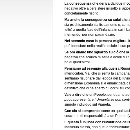
La conseguenza che deriva dai due modi
negativo oltre a persistere irrisolto si ap
concretamente risolto.
Ma anche la conseguenza su colui che p
sia psichicamente sia fisicamente e, come 
tutto) a quella fase dell’infanzia in cui i
mentendo, per non pagar dazio.
Nel secondo caso la persona migliora,
i
può innestare nella realtà sociale il suo 
Se ora diamo uno sguardo su ciò che la r
negativo che scarica miserie e dolori su tu
no di quell’altro!
Pensiamo ad esempio alla guerra Russ
interlocutori. Mai che si senta la campan
sentiamo risuonare dall’epoca del Diluvi
dimensione Economia si è emancipata dal tut
definitivo che ci ha aperto gli occhi sul 
Vale a dire che un Popolo,
per quanto auto
può rappresentare l’Umanità se non cont
singolo individuo sul Pianeta.
Con ciò si comprende
come un qualsiasi 
cosciente di responsabilità a un Popolo (v
E questo è in linea con l’evoluzione del
individuo stesso, non quello “comunitario