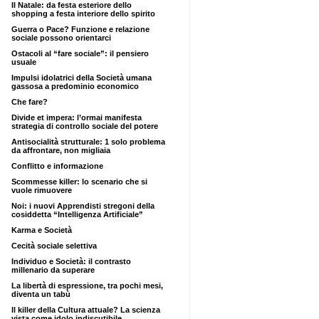
Il Natale: da festa esteriore dello
shopping a festa interiore dello spirito
Guerra o Pace? Funzione e relazione
sociale possono orientarci
Ostacoli al “fare sociale”: il pensiero
usuale
Impulsi idolatrici della Società umana
gassosa a predominio economico
Che fare?
Divide et impera: l’ormai manifesta
strategia di controllo sociale del potere
Antisocialità strutturale: 1 solo problema
da affrontare, non migliaia
Conflitto e informazione
Scommesse killer: lo scenario che si
vuole rimuovere
Noi: i nuovi Apprendisti stregoni della
cosiddetta “Intelligenza Artificiale”
Karma e Società
Cecità sociale selettiva
Individuo e Società: il contrasto
millenario da superare
La libertà di espressione, tra pochi mesi,
diventa un tabù
Il killer della Cultura attuale? La scienza
vista come idolo indiscutibile