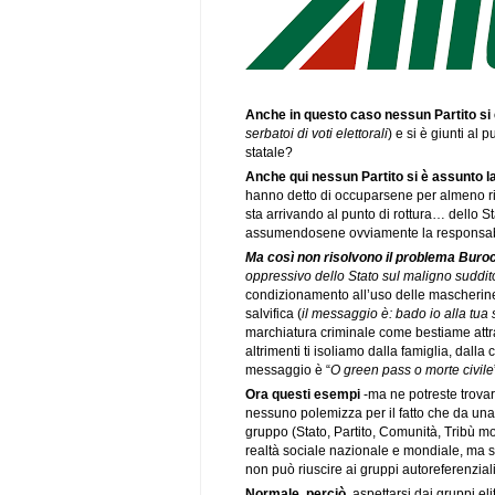
Anche in questo caso nessun Partito si è
serbatoi di voti elettorali
) e si è giunti al 
statale?
Anche qui nessun Partito si è assunto l
hanno detto di occuparsene per almeno ri
sta arrivando al punto di rottura… dello St
assumendosene ovviamente la responsabilità
Ma così non risolvono il problema Buroc
oppressivo dello Stato sul maligno suddi
condizionamento all’uso delle mascherine
salvifica (
il messaggio è: bado io alla tua
marchiatura criminale come bestiame attr
altrimenti ti isoliamo dalla famiglia, dalla
messaggio è “
O green pass o morte civile
Ora questi esempi
-ma ne potreste trovar
nessuno polemizza per il fatto che da u
gruppo (Stato, Partito, Comunità, Tribù mo
realtà sociale nazionale e mondiale, ma so
non può riuscire ai gruppi autoreferenziali
Normale, perciò,
aspettarsi dai gruppi elit