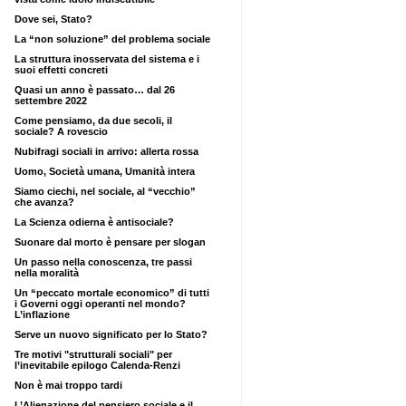
Dove sei, Stato?
La “non soluzione” del problema sociale
La struttura inosservata del sistema e i
suoi effetti concreti
Quasi un anno è passato… dal 26
settembre 2022
Come pensiamo, da due secoli, il
sociale? A rovescio
Nubifragi sociali in arrivo: allerta rossa
Uomo, Società umana, Umanità intera
Siamo ciechi, nel sociale, al “vecchio”
che avanza?
La Scienza odierna è antisociale?
Suonare dal morto è pensare per slogan
Un passo nella conoscenza, tre passi
nella moralità
Un “peccato mortale economico” di tutti
i Governi oggi operanti nel mondo?
L’inflazione
Serve un nuovo significato per lo Stato?
Tre motivi "strutturali sociali" per
l’inevitabile epilogo Calenda-Renzi
Non è mai troppo tardi
L’Alienazione del pensiero sociale e il