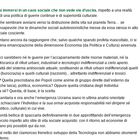
i immersi in un caos sociale che non vede vie d’uscita
, rispetto a una realtà
 una politica di guerre continue e di superiorità culturale.
e sembrare avviarsi verso la distruzione della vita sul pianeta Terra…
se
nsapevole che le dinamiche sociali autolesionistiche messe
da essa stessa
in atto
iale cosciente.
ntano ancora da raggiungere che, salvo qualche sparuto profeta inascoltato, ci si
piena emancipazione della dimensione Economia (da Politica e Cultura) avvenuta
i sarebbero né le guerre per l’accaparramento delle risorse materiali, né la
discarica di rifiuti urbani, industriali e tecnologici indifferenziati a cielo aperto
.
altà del sistema antisociale attuale
, sostituendo ai rifiuti urbani indifferenziati quelli
(burocrazia) e quelli culturali (razzismi)... altrettanto
indifferenziati e tossici
.
?
Quella precristiana dei Popoli come anime di gruppo dirette dall’esterno da
nche laica), politica, economica? Oppure quella cristiana degli Individui
 sé? Questa, di base, è la scelta.
itaria e ora anche l’emergenza Ucraina siano in ultima analisi orientate
 schiacciare l’Individuo e la sua ormai acquisita responsabilità nel dirigere sé
tico, culturale) in cui vive.
olontà bellica di spaccarla definitivamente in due approfittando dell’emergenza
lo rispetto allo stile di vita sociale acquisito: con il ritorno ad economie di
no più possibili qui da noi.
l netto del clamoroso frenetico sviluppo della Tecnologia non abbiamo
strumenti
derno.