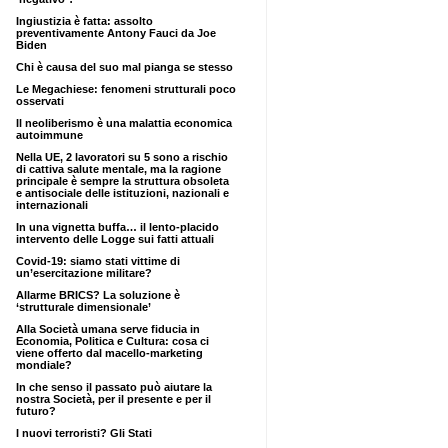
Ingiustizia è fatta: assolto
preventivamente Antony Fauci da Joe
Biden
Chi è causa del suo mal pianga se stesso
Le Megachiese: fenomeni strutturali poco
osservati
Il neoliberismo è una malattia economica
autoimmune
Nella UE, 2 lavoratori su 5 sono a rischio
di cattiva salute mentale, ma la ragione
principale è sempre la struttura obsoleta
e antisociale delle istituzioni, nazionali e
internazionali
In una vignetta buffa… il lento-placido
intervento delle Logge sui fatti attuali
Covid-19: siamo stati vittime di
un’esercitazione militare?
Allarme BRICS? La soluzione è
‘strutturale dimensionale’
Alla Società umana serve fiducia in
Economia, Politica e Cultura: cosa ci
viene offerto dal macello-marketing
mondiale?
In che senso il passato può aiutare la
nostra Società, per il presente e per il
futuro?
I nuovi terroristi? Gli Stati