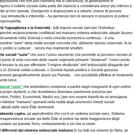
pposizione che non può risolversi ma si cancerizza, di generazione in
gono il coltello sociale dalla parte del manico) a considerare ancor più inferiori e
petto al loro operato. Giungendo a disprezzarle e a odiarle, invece di provare
 sua immaturità e inferiorità – ha permesso loro di elevarsi in posizioni di potere:
esponsabilità.
tà l’uguaglianza e la fraternità
- tutti impulsi sociali sani per l’Individuo
e perché
reciprocamente conflittuali
nel malsano sistema antisociale attuale (buono
tricamente nella Scienza o nella crescita economica continua) – è una
citive “sane” della realtà sociale concreta che, abbiamo spesso osservato, fa
la
, politici e culturali
… senza mai realmente smaltirli.
he sociali “sane”
che sono
l’unico strumento che permette al pensiero sociale di
punto di vista concreto delle cause originarie primarie "strutturali"
: l’unico punto
trovare la via per affrontare “l’origine strutturale” dell’antisocialità dilagante del
o (o
Società solida culturale
, o
Società liquida politica
o
Società gassosa
 sovrani geograficamente sparsi sul Pianeta… con possibilità effettiva di moderarla
mente brevi.
tturali “sane”
che andrebbero comprese
a partire dagli insegnanti di ogni ordine
 ai propri studenti, e che dovrebbero diventare
patrimonio prezioso per
nitori, Politici, Economisti, Medici ecc.] per non essere travolti da un’ansiogena
-istintive “malsane” operanti nella realtà degli anoressici rimedi sociali
ttuati dalle varie Élite dominanti.
almente capire,
ad approfondire che cos’è un sistema sociale sano. Sistema
nsapevolezza sociale sia delle Élite al potere sia della maggioranza degli
uistare sul pianeta Terra: contrariamente a ciò che si crede.
 differenzi dal sistema antisociale malsano
in cui tutti ora viviamo [in Italia, se