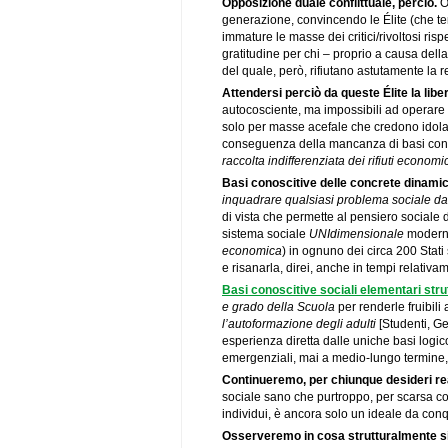
Opposizione duale conflittuale, perciò.
O
generazione, convincendo le Élite (che ten
immature le masse dei critici/rivoltosi ris
gratitudine per chi – proprio a causa della
del quale, però, rifiutano astutamente la r
Attendersi perciò da queste Élite la liber
autocosciente, ma impossibili ad operar
solo per masse acefale che credono idola
conseguenza della mancanza di basi conos
raccolta indifferenziata dei rifiuti economici
Basi conoscitive delle concrete dinamic
inquadrare qualsiasi problema sociale dal 
di vista che permette al pensiero sociale di 
sistema sociale
UNIdimensionale
modern
economica
) in ognuno dei circa 200 Stati
e risanarla, direi, anche in tempi relativa
Basi conoscitive sociali elementari stru
e grado della Scuola
per renderle fruibili
l’autoformazione degli adulti
[Studenti, Ge
esperienza diretta dalle uniche basi logico
emergenziali, mai a medio-lungo termine, a
Continueremo, per chiunque desideri re
sociale sano che purtroppo, per scarsa co
individui, è ancora solo un ideale da conq
Osserveremo in cosa strutturalmente si