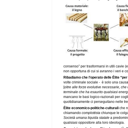
consenso” per trasformarsi in utili cavie
non opportuna di cui si avranno i veri e con
Ribadiamo che l’operato delle Élite “per 
volte criminale sociale - è solo una caus
[
oltre alle forze evolutive necessarie, ch
terminale che ha esaurito qualsiasi energi
mancano le basi logico-razionali per cogl
quotidianamente ci perseguitano nelle tre
Élite economico-politiche-culturali
che n
chiamando
complottista
chiunque le colga
Società umana liquida statale
a predominio
qualsiasi oppositore alla loro ideologia.