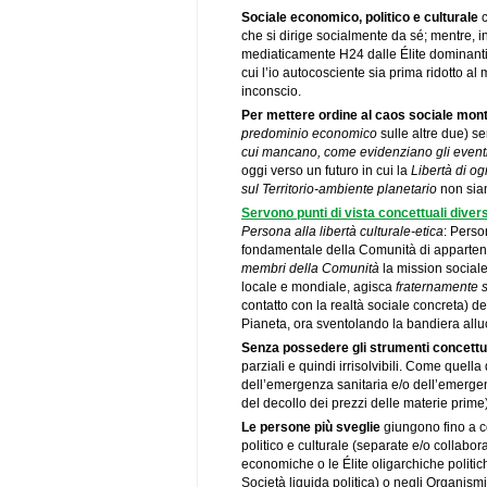
Sociale economico, politico e culturale
c
che si dirige socialmente da sé; mentre,
mediaticamente H24 dalle Élite dominanti 
cui l’io autocosciente sia prima ridotto al
inconscio.
Per mettere ordine al caos sociale mon
predominio economico
sulle altre due) s
cui mancano, come evidenziano gli eventi, 
oggi verso un futuro in cui la
Libertà di o
sul Territorio-ambiente planetario
non sian
Servono punti di vista concettuali diver
Persona alla libertà culturale-etica
: Perso
fondamentale della Comunità di apparte
membri della Comunità
la mission sociale
locale e mondiale, agisca
fraternamente s
contatto con la realtà sociale concreta) d
Pianeta, ora sventolando la bandiera alluc
Senza possedere gli strumenti concettual
parziali e quindi irrisolvibili. Come quella
dell’emergenza sanitaria e/o dell’emerge
del decollo dei prezzi delle materie prime
Le persone più sveglie
giungono fino a c
politico e culturale (separate e/o collabora
economiche o le Élite oligarchiche politich
Società liquida politica) o negli Organis