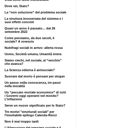
Dove sei, Stato?
La “non soluzione” del problema sociale
La struttura inosservata del sistema e i
suoi effetti concreti
Quasi un anno è passato… dal 26
settembre 2022
Come pensiamo, da due secoli, il
sociale? A rovescio
Nubifragi sociali in arrivo: allerta rossa
Uomo, Società umana, Umanità intera
Siamo ciechi, nel sociale, al “vecchio”
che avanza?
La Scienza odierna è antisociale?
Suonare dal morto è pensare per slogan
Un passo nella conoscenza, tre passi
nella moralità
Un “peccato mortale economico” di tutti
i Governi oggi operanti nel mondo?
L’inflazione
Serve un nuovo significato per lo Stato?
Tre motivi "strutturali sociali" per
l’inevitabile epilogo Calenda-Renzi
Non è mai troppo tardi
L’Alienazione del pensiero sociale e il