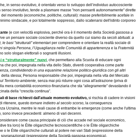
he, in senso evolutivo, è orientato verso lo sviluppo dell’individuo autocosciente
 in senso involutivo, tende a plasmare masse "non pensanti autonomamente" dirette
del momento (economiche, politiche, culturali): masse preferibilmente acefale in
 minimo sindacale, e poi totalmente soppresso, dallo scatenarsi dell'istinto corporeo
tante
(e con velocità esplosiva, perché ora è il momento della
Società gassosa a
erve un pensare sociale cosciente diverso da quello cui siamo da secoli abituati:
a
le basi "strutturali" elementari
per comprendere e orientare la realtà sociale di
gni singola Persona
,
l’Uguaglianza nelle Comunità di appartenenza
e la
Fraternità
o solo slogan elettorali o sognanti illusioni.
si e “strutturalmente” nuovi
, che permettano alla Scuola di educare ogni
na che poi, impegnata nella vita dello Stato, diventi cooperativa come parte
nenza,
condividendo in una equanime relazione politico-giuridica con gli altri
 della stessa; Persona responsabile che poi, impegnata nella vita del Mercato
ul Territorio-ambiente,
senza mai più ridurre ogni cosa all'astrazione (priva di
ella mera contabilità economico-finanziaria che sta “allegramente” devastando il
inata della “crescita continua”.
i di base richiesti dall'attuale momento evolutivo,
si rischia di cadere in visioni
 di ritenere, questo
tornare indietro al secolo scorso,
la conseguenza
nza Ucraina, mentre le reali cause di entrambe le emergenze (come anche l'ultima
), sono invece precedenti: almeno di vari decenni.
onsiderare come causa principale di ciò che accade nel sociale economico,
tive tra loro) le Élite oligarchiche tecnoscientifiche o le Élite oligarchiche
e o le Élite oligarchiche culturali al potere nei vari Stati (espressione della
mi sovranazionali (espressione della Società gassosa economica).