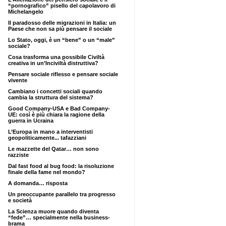
“pornografico” pisello del capolavoro di
Michelangelo
Il paradosso delle migrazioni in Italia: un
Paese che non sa più pensare il sociale
Lo Stato, oggi, è un “bene” o un “male”
sociale?
Cosa trasforma una possibile Civiltà
creativa in un’Inciviltà distruttiva?
Pensare sociale riflesso e pensare sociale
vivente
Cambiano i concetti sociali quando
cambia la struttura del sistema?
Good Company-USA e Bad Company-
UE: così è più chiara la ragione della
guerra in Ucraina
L’Europa in mano a interventisti
geopoliticamente... tafazziani
Le mazzette del Qatar… non sono
razziste
Dal fast food al bug food: la risoluzione
finale della fame nel mondo?
A domanda… risposta
Un preoccupante parallelo tra progresso
e società
La Scienza muore quando diventa
“fede”… specialmente nella business-
brama