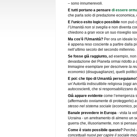
– sono innumerevoli.
E tutti portano a pensare
di essere orma
che parla solo di predazione economica, di
E l’unico esito logico possibile
non può ch
l’Umanità non si sveglia
e non diventa co
chiedono a gran voce un suo risveglio soc
Ma cos’è l’Umanità?
Per ora un ideale lo
è appena reso cosciente a partire dalla 
nell’ultimo secolo del secondo millennio.
Se fosse già raggiunto,
ad esempio, non c
devastazione del Pianeta ormai ridotto
a 
Immagine esemplare per descrivere
la re
economici (disuguaglianze), quelli politici 
E poi: che tipo di Umanità perseguiamo
un’Autorità indiscutibile religiosa (oggi a
autocoscienti, che si responsabilizzano da
Già appare evidente
come l’emergenza san
(affermando ovviamente di proteggerlo)
a
stesso nel sistema sociale
(economico, poli
Banale prevedere in Europa
- vista la v
Ucraina - un arretramento di almeno un seco
guerra che, illusoriamente, non si pensava
Come è stato possibile questo?
Perché a
concettuali nuovi per capire il sociale mo