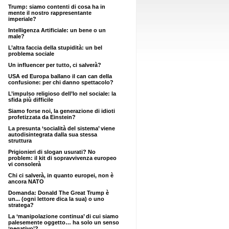
Trump: siamo contenti di cosa ha in
mente il nostro rappresentante
imperiale?
Intelligenza Artificiale: un bene o un
male?
L’altra faccia della stupidità: un bel
problema sociale
Un influencer per tutto, ci salverà?
USA ed Europa ballano il can can della
confusione: per chi danno spettacolo?
L’impulso religioso dell’Io nel sociale: la
sfida più difficile
Siamo forse noi, la generazione di idioti
profetizzata da Einstein?
La presunta ‘socialità del sistema’ viene
autodisintegrata dalla sua stessa
struttura
Prigionieri di slogan usurati? No
problem: il kit di sopravvivenza europeo
vi consolerà
Chi ci salverà, in quanto europei, non è
ancora NATO
Domanda: Donald The Great Trump è
un... (ogni lettore dica la sua) o uno
stratega?
La ‘manipolazione continua’ di cui siamo
palesemente oggetto… ha solo un senso
‘negativo’?