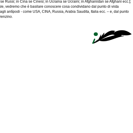
 se Russi; in Cina se Cinesi; in Ucraina se Ucraini; in Afghanistan se Afghani ecc.];
ale, vedremo che è basilare conoscere cosa condividano dal punto di vista
gli antìpodi - come USA, CINA, Russia, Arabia Saudita, Italia ecc. – e, dal punto
erenzino.