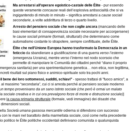
Ma arrestarsi all’operare egoistico-castale delle Élite
- pur essendo
queste veramente
concause
reali dell’esplosiva antisocialità che si va
ingigantendo di minuto in minuto – significa arrestarsi a
cause sociali
secondarie
, a volte addirittura di terzo o quarto livello.
Arresto del pensiero sociale che non coglie ancora
(mancando delle
basi elementari di consapevolezza sociale necessarie per accorgersene)
le
cause sociali primarie
(formali, strutturali) che determinano come
automatismo costante lo strapotere, sempre conflittuale, delle Élite.
Élite che nell'Unione Europea hanno trasformato la Democrazia in un
feticcio
da sbandierare a giustificazione di una guerra
verso l’esterno
(emergenza Ucraina), mentre
verso l’interno
nel nodo scorsoio che
permette di manipolare le Comunità dei cittadini perché “diano il proprio
 (emergenza sanitaria) per una sperimentazione genetica… non etica, non legittima,
creti risultati sul piano fisico e animico-spirituale solo tra pochi anni.
il bene dei loro sottomessi, sudditi, schiavi”
- spesso trattasi di "fuoco amico", a
a al massimo “secondaria”, cui ci si arresta perché al pensiero sociale moderno
e un tempo provenivano da un sano istinto sociale (che però è ormai un malato
a sociale creativa e in cui ora prevalgono forze di morte e distruzione sociale)
]
iere
la causa primaria strutturale
(formale, vedi immagine) dei disastri che
 dimensioni sociali.
ella
Società umana gassosa mercantile
odierna si difendono con successo
 con le mani nel barattolo della marmellata sociale, così come nella precedente
 politico le Élite politiche occidentali definivano comunista o qualunquista