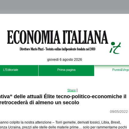
giovedi 6 agosto 2026
L'Editoriale
Prima pagina
Punto&Virgo
|
Share
ntiva” delle attuali Élite tecno-politico-economiche il
retrocederà di almeno un secolo
09/05/2022
hanno colpito la nostra attenzione – Torri gemelle, derivati tossici, Libia, Brexit,
nza Ucraina, prezzi alle stelle delle materie prime… solo per rammentarne pochi