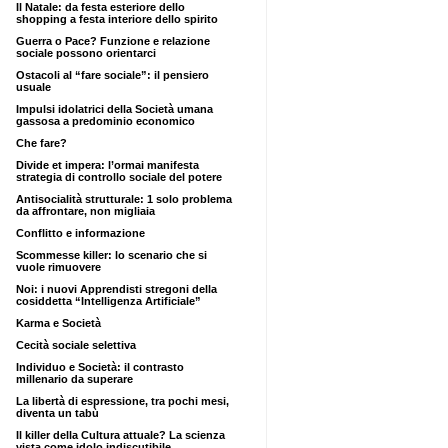
Il Natale: da festa esteriore dello
shopping a festa interiore dello spirito
Guerra o Pace? Funzione e relazione
sociale possono orientarci
Ostacoli al “fare sociale”: il pensiero
usuale
Impulsi idolatrici della Società umana
gassosa a predominio economico
Che fare?
Divide et impera: l’ormai manifesta
strategia di controllo sociale del potere
Antisocialità strutturale: 1 solo problema
da affrontare, non migliaia
Conflitto e informazione
Scommesse killer: lo scenario che si
vuole rimuovere
Noi: i nuovi Apprendisti stregoni della
cosiddetta “Intelligenza Artificiale”
Karma e Società
Cecità sociale selettiva
Individuo e Società: il contrasto
millenario da superare
La libertà di espressione, tra pochi mesi,
diventa un tabù
Il killer della Cultura attuale? La scienza
vista come idolo indiscutibile