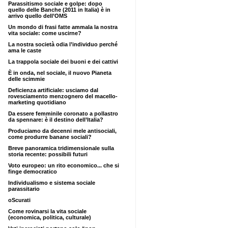
Parassitismo sociale e golpe: dopo
quello delle Banche (2011 in Italia) è in
arrivo quello dell’OMS
Un mondo di frasi fatte ammala la nostra
vita sociale: come uscirne?
La nostra società odia l’individuo perché
ama le caste
La trappola sociale dei buoni e dei cattivi
È in onda, nel sociale, il nuovo Pianeta
delle scimmie
Deficienza artificiale: usciamo dal
rovesciamento menzognero del macello-
marketing quotidiano
Da essere femminile coronato a pollastro
da spennare: è il destino dell’Italia?
Produciamo da decenni mele antisociali,
come produrre banane sociali?
Breve panoramica tridimensionale sulla
storia recente: possibili futuri
Voto europeo: un rito economico... che si
finge democratico
Individualismo e sistema sociale
parassitario
oScurati
Come rovinarsi la vita sociale
(economica, politica, culturale)