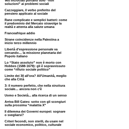
Veti incrociati portano solo “non
soluzioni” ai problemi sociali
Cazzeggiare, il verbo preferito del
pensiero applicato al sociale
Rane complicate e semplici batteri: come
il predominio del Mercato stravolge la
realtà e attenta alla salute umana
Franceafrique addio
Strane coincidenze nella Palestina a
inizio terzo millennio
Libertà d’espressione personale va
cercando… la missione planetaria del
Popolo italiano
Lo “Stato assoluto” non è morto con
Hobbes (1588-1679): gli è sopravvissuto
come “rifiuto sociale politico”
Limite dei 30 all’ora? All’Umanità, meglio
che alla Città
3: il numero perfetto, che nella struttura
sociale… ancora non c’è
Uomo e Società... alla ricerca di un senso
Arriva Bill Gates: sotto con gli scongiuri
sulla prossima “malattia X”
Il dilemma dei Governi europei: sognare
o svegliarsi?
Criteri fecondi, non sterili, da usare nel
sociale economico, politico, culturale