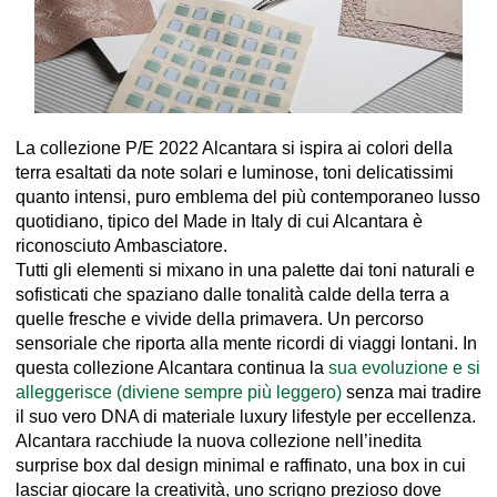
La collezione P/E 2022 Alcantara si ispira ai colori della
terra esaltati da note solari e luminose, toni delicatissimi
quanto intensi, puro emblema del più contemporaneo lusso
quotidiano, tipico del Made in Italy di cui Alcantara è
riconosciuto Ambasciatore.
Tutti gli elementi si mixano in una palette dai toni naturali e
sofisticati che spaziano dalle tonalità calde della terra a
quelle fresche e vivide della primavera. Un percorso
sensoriale che riporta alla mente ricordi di viaggi lontani. In
questa collezione Alcantara continua la
sua evoluzione e si
alleggerisce (diviene sempre più leggero)
senza mai tradire
il suo vero DNA di materiale luxury lifestyle per eccellenza.
Alcantara racchiude la nuova collezione nell’inedita
surprise box dal design minimal e raffinato, una box in cui
lasciar giocare la creatività, uno scrigno prezioso dove