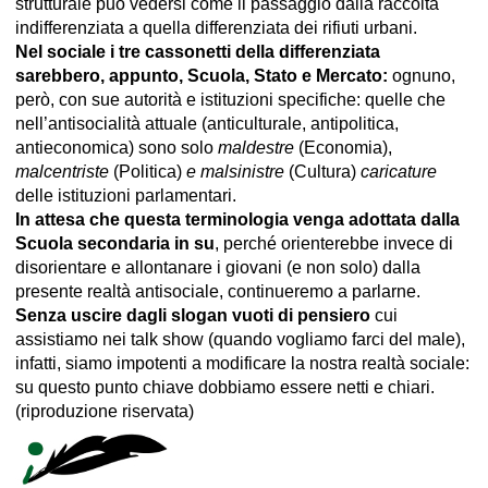
strutturale può vedersi come il passaggio dalla raccolta
indifferenziata a quella differenziata dei rifiuti urbani.
Nel sociale i tre cassonetti della differenziata
sarebbero, appunto, Scuola, Stato e Mercato:
ognuno,
però, con sue autorità e istituzioni specifiche: quelle che
nell’antisocialità attuale (anticulturale, antipolitica,
antieconomica) sono solo
maldestre
(Economia),
malcentriste
(Politica)
e malsinistre
(Cultura)
caricature
delle istituzioni parlamentari.
In attesa che questa terminologia venga adottata dalla
Scuola secondaria in su
, perché orienterebbe invece di
disorientare e allontanare i giovani (e non solo) dalla
presente realtà antisociale, continueremo a parlarne.
Senza uscire dagli slogan vuoti di pensiero
cui
assistiamo nei talk show (quando vogliamo farci del male),
infatti, siamo impotenti a modificare la nostra realtà sociale:
su questo punto chiave dobbiamo essere netti e chiari.
(riproduzione riservata)