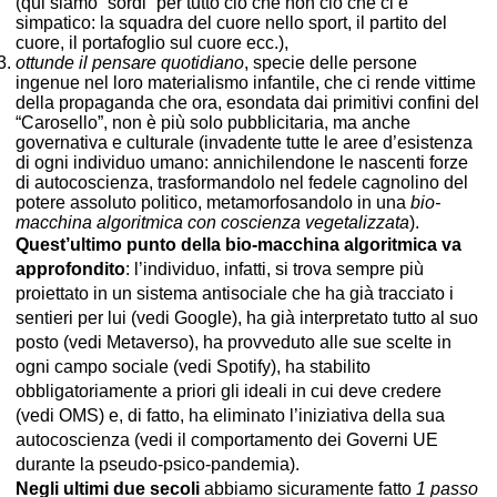
(qui siamo “sordi” per tutto ciò che non ciò che ci è
simpatico: la squadra del cuore nello sport, il partito del
cuore, il portafoglio sul cuore ecc.),
ottunde il pensare quotidiano
, specie delle persone
ingenue nel loro materialismo infantile, che ci rende vittime
della propaganda che ora, esondata dai primitivi confini del
“Carosello”, non è più solo pubblicitaria, ma anche
governativa e culturale (invadente tutte le aree d’esistenza
di ogni individuo umano: annichilendone le nascenti forze
di autocoscienza, trasformandolo nel fedele cagnolino del
potere assoluto politico, metamorfosandolo in una
bio-
macchina algoritmica con coscienza vegetalizzata
).
Quest’ultimo punto della bio-macchina algoritmica va
approfondito
: l’individuo, infatti, si trova sempre più
proiettato in un sistema antisociale che ha già tracciato i
sentieri per lui (vedi Google), ha già interpretato tutto al suo
posto (vedi Metaverso), ha provveduto alle sue scelte in
ogni campo sociale (vedi Spotify), ha stabilito
obbligatoriamente a priori gli ideali in cui deve credere
(vedi OMS) e, di fatto, ha eliminato l’iniziativa della sua
autocoscienza (vedi il comportamento dei Governi UE
durante la pseudo-psico-pandemia).
Negli ultimi due secoli
abbiamo sicuramente fatto
1 passo