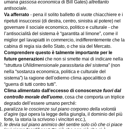
umana gassosa economica
di Bill Gates)
altrettanto
antisociale
.
Va afferrato
- pena il solito balletto di vuote chiacchiere e i
ripetuti insuccessi (di destra, centro, sinistra al potere) nel
governare il sociale economico, politico e culturale - che
l’antisocialità del sistema è “garantita al limone”, come il
miglior gel lavapiatti in commercio, indifferentemente che la
cabina di regia sia dello Stato, o che sia del Mercato.
Comprendere questo è talmente importante per le
future generazioni
che non si smette mai di indicare nella
“
struttura UNIdimensionale parassitaria del sistema
” (non
nella “sostanza economica, politica e culturale del
sistema”) la ragione dell'odierno clima apocalittico di
“guerra di tutti contro tutti”.
Clima alimentato dall’eccesso di conoscenze
fuori dal
controllo morale dell’uomo
, cosa che comporta un triplice
degrado dell’essere umano perché:
paralizza le coscienze sul piano corporeo della volontà
d’agire
(qui opera la legge della giungla, il dominio del più
forte, la storia la scrivono i vincitori ecc.),
le devia sul piano animico del sentire solo ciò che ci piace