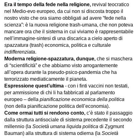
Era il tempo della fede nella religione,
revival teocratico
nel Medio-evo europeo, da cui non si discosta troppo il
nostro visto che ora siamo obbligati ad avere “fede nella
scienza”: è la nuova religione trash-umana, che non poteva
mancare ora che il sistema in cui viviamo è rappresentabile
nell’immagine-sintesi di una discarica a cielo aperto di
spazzatura
(trash) economica, politica e culturale
indifferenziata
.
Moderna religione-spazzatura, dunque,
che si maschera
di “scientificità” e che abbiamo visto arrogantemente
all’opera durante la pseudo-psico-pandemia che ha
terrorizzato mediaticamente il pianeta.
Espressione quest’ultima
- con i finti vaccini non testati,
per ammissione di chi li ha fabbricati al parlamento
europeo – della
pianificazione economica della politica
(non della pianificazione politica dell’economia).
Come ormai tutti si rendono conto,
c’è stato il passaggio
dalla struttura antisociale di sistema precedente il secondo
millennio (la
Società umana liquida politica
di Zygmunt
Bauman) alla struttura di sistema odierna (la
Società