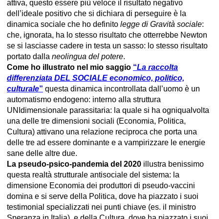
attiva, questo essere più veloce il risultato negativo
dell’ideale positivo che si dichiara di perseguire è la
dinamica sociale che ho definito
legge di Gravità sociale
:
che, ignorata, ha lo stesso risultato che otterrebbe Newton
se si lasciasse cadere in testa un sasso: lo stesso risultato
portato dalla
neolingua del potere
.
Come ho illustrato nel mio saggio
“
La raccolta
differenziata DEL SOCIALE economico, politico,
culturale
”
questa dinamica incontrollata dall’uomo è un
automatismo endogeno: interno alla struttura
UNIdimensionale parassitaria: la quale si ha ogniqualvolta
una delle tre dimensioni sociali (Economia, Politica,
Cultura) attivano una relazione reciproca che porta una
delle tre ad essere dominante e a vampirizzare le energie
sane delle altre due.
La pseudo-psico-pandemia del 2020
illustra benissimo
questa realtà strutturale antisociale del sistema: la
dimensione Economia dei produttori di pseudo-vaccini
domina e si serve della Politica, dove ha piazzato i suoi
testimonial specializzati nei punti chiave (es. il ministro
Speranza in Italia), e della Cultura, dove ha piazzato i suoi