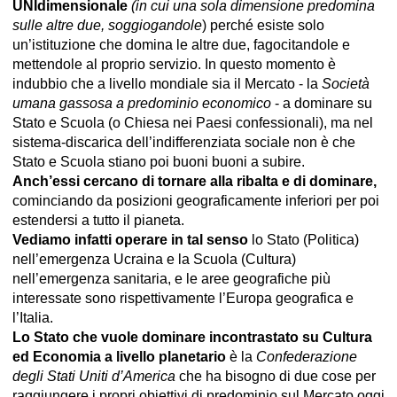
UNIdimensionale
(in cui una sola dimensione predomina
sulle altre due, soggiogandole
) perché esiste solo
un’istituzione che domina le altre due, fagocitandole e
mettendole al proprio servizio. In questo momento è
indubbio che a livello mondiale sia il Mercato - la
Società
umana gassosa a predominio economico
- a dominare su
Stato e Scuola (o Chiesa nei Paesi confessionali), ma nel
sistema-discarica dell’indifferenziata sociale non è che
Stato e Scuola stiano poi buoni buoni a subire.
Anch’essi cercano di tornare alla ribalta e di dominare,
cominciando da posizioni geograficamente inferiori per poi
estendersi a tutto il pianeta.
Vediamo infatti operare in tal senso
lo Stato (Politica)
nell’emergenza Ucraina e la Scuola (Cultura)
nell’emergenza sanitaria, e le aree geografiche più
interessate sono rispettivamente l’Europa geografica e
l’Italia.
Lo Stato che vuole dominare incontrastato su Cultura
ed Economia a livello planetario
è la
Confederazione
degli Stati Uniti d’America
che ha bisogno di due cose per
raggiungere i propri obiettivi di predominio sul Mercato oggi