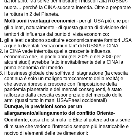
da lontano. Ma serve per mostrare i muscoli alla RUSSIA-
nuora… perché la CINA-suocera intenda. Oltre a preparare
la rottura in 2 del Pianeta.
Molti soni i vantaggi economici
- per gli USA più che per
gli alleati, naturalmente - di questa guerra di divisione dei
territori di influenza dal punto di vista economico:
gli alleati debbono sostituire economicamente fornitori USA
a quelli diventati “extracomunitari” di RUSSIA e CINA;
la CINA vede interrotta quella crescente influenza
economica che, in pochi anni (nel 2025 o nel 2030 per
alcuni studi) avrebbe fatto inevitabilmente della CINA la
prima economia del mondo
il business globale che soffriva di stagnazione (la crescita
continua è solo un maligno taroccamento della realtà) e
che aveva ripreso a crescere con l’imposizione della
pandemia planetaria e dei mercati conseguenti, è stato
rafforzato dalla crescita esponenziale del mercato delle
armi (quasi tutto in mani USA/Paesi occidentali)
Dunque, le previsioni sono per un
allargamento/allungamento del conflitto Oriente-
Occidente
, cosa che stimola le Élite al potere ad una serie
di misure che vedono l’intreccio sempre più inestricabile e
nocivo di elementi delle tre dimensioni: