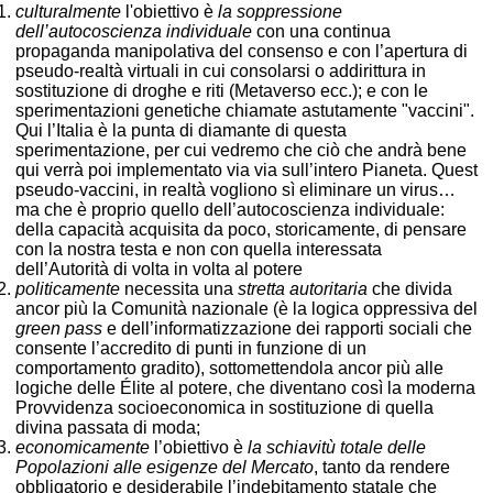
culturalmente
l'obiettivo è
la soppressione
dell’autocoscienza individuale
con una continua
propaganda manipolativa del consenso e con l’apertura di
pseudo-realtà virtuali in cui consolarsi o addirittura in
sostituzione di droghe e riti (Metaverso ecc.); e con le
sperimentazioni genetiche chiamate astutamente "vaccini".
Qui l’Italia è la punta di diamante di questa
sperimentazione, per cui vedremo che ciò che andrà bene
qui verrà poi implementato via via sull’intero Pianeta. Quest
pseudo-vaccini, in realtà vogliono sì eliminare un virus…
ma che è proprio quello dell’autocoscienza individuale:
della capacità acquisita da poco, storicamente, di pensare
con la nostra testa e non con quella interessata
dell’Autorità di volta in volta al potere
politicamente
necessita una
stretta autoritaria
che divida
ancor più la Comunità nazionale (è la logica oppressiva del
green pass
e dell’informatizzazione dei rapporti sociali che
consente l’accredito di punti in funzione di un
comportamento gradito), sottomettendola ancor più alle
logiche delle Élite al potere, che diventano così la moderna
Provvidenza socioeconomica in sostituzione di quella
divina passata di moda;
economicamente
l’obiettivo è
la schiavitù totale delle
Popolazioni alle esigenze del Mercato
, tanto da rendere
obbligatorio e desiderabile l’indebitamento statale che